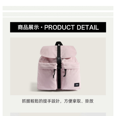
便利好安心！
4.訂單成立30分鐘內，如未前往確認交易或遇審核未通過，訂單將自動取
１．簡單：不需註冊會員、不需綁卡、不需儲值。
運送方式
消。如遇「轉專審核」未通過狀況，表示未達大哥付你分期系統評分，恕無
２．便利：只要手機號碼，簡訊認證，即可結帳。
法說明評估內容。
３．安心：先確認商品／服務後，再付款。
全家取貨付款
【繳款方式說明】
1.分期款項不併入電信帳單，「大哥付你分期」於每月結算日後寄送繳費提
免運費
【「AFTEE先享後付」結帳流程】
醒簡訊。
１．於結帳方式選擇「AFTEE先享後付」後，將跳轉至「AFTEE先享後付」
2.透過簡訊連結打開帳單後，可選擇「超商條碼／台灣大直營門市／銀行轉
付款後全家取貨
結帳頁面，進行簡訊認證並確認金額後，即可完成結帳。
帳／街口支付／iPASS MONEY」等通路繳費。
２．訂單成立數日內，您將收到繳費通知簡訊。
免運費
３．收到繳費通知簡訊後14天內，點擊此簡訊中的連結，可透過四大超商／
【注意事項】
ATM／網路銀行／等多元方式進行付款，方視為交易完成。
萊爾富取貨付款
1.本服務係由「台灣大哥大股份有限公司」（以下簡稱本公司）所提供，讓
※ 請注意：結帳手續完成當下不需立刻繳費，但若您需要取消訂單，請聯絡
用戶於交易時，得透過本服務購買商品或服務，並由商店將買賣／分期付款
免運費
購買商品的店家。未經商家同意取消之訂單仍視為有效，需透過AFTEE先享
買賣價金債權讓與本公司後，依約使用本公司帳單繳交帳款。
後付繳納相關費用。
2.基於同意付款使用「大哥付你分期」之契約關係目的，商店將以您的個人
付款後萊爾富取貨
※ 交易是否成功請以「AFTEE先享後付 」之結帳頁面顯示為準，若有關於
資料（包含姓名、電話或地址）提供予台灣大哥大進項蒐集、處理及利用，
是否繳費成功／繳費後需取消欲退款等相關疑問，請聯繫「AFTEE先享後付
免運費
由本公司與您本人進行分期帳單所需資料之確認、核對及更正。
客戶支援中心」
https://netprotections.freshdesk.com/support/home
3.完整用戶服務條款，請詳閱以下連結：
https://oppay.tw/userRule
7-11取貨付款
【注意事項】
１．透過由恩沛科技股份有限公司提供之「AFTEE先享後付」服務完成之交
免運費
易，需依本服務之必要範圍內提供個人資料，並將交易相關給付款項請求債
權轉讓予恩沛科技股份有限公司。
付款後7-11取貨
２．關於個人資料處理事宜，請瀏覽以下網址：
免運費
https://aftee.tw/terms/#terms3
３．未成年的使用者請事先徵得法定代理人或監護人之同意方可使用
宅配