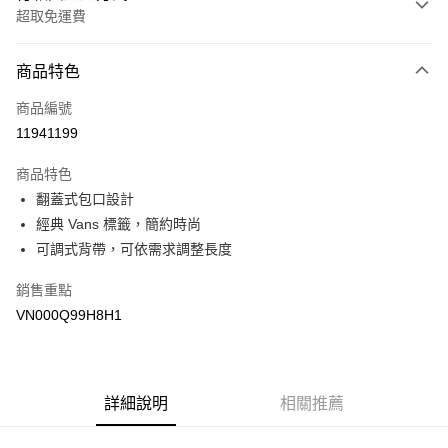
超取免運費
付款方式
商品特色
信用卡一次付款
商品編號
超商取貨付款
11941199
LINE Pay
商品特色
Apple Pay
翻蓋式包口設計
經典 Vans 標籤，簡約時尚
悠遊付
可調式背帶，可依需求調整長度
Google Pay
銷售重點
大哥付你分期
VN000Q99H8H1
相關說明
【大哥付你分期使用說明】
AFTEE先享後付
1.本服務由台灣大哥大提供，台灣大哥大用戶可立即使用無須另外申請。
2.付款方式選擇「大哥付你分期」，訂單成立後會自動跳轉到大哥付的交易
相關說明
詳細說明
相關推薦
流程，驗證手機門號後，選擇欲分期的期數、繳款截止日，確認付款後即完
【關於「AFTEE先享後付」】
成交易。
ATM付款
AFTEE先享後付是「在收到商品之後才付款」的支付方式。 讓您購物簡單
3.實際核准額度、可分期數及費用金額請依後續交易確認頁面所載為準。