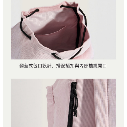
「AFTEE先享後付」，若未經同意申辦者引起之損失，本公司不負相關責
任。
免運費
４．使用「AFTEE先享後付」時，將依據個別帳號之用戶狀況，依本公司即
時審查核予不同之上限額度；若仍有額度不足之情形，本公司將視審查結果
請求用戶進行身份認證。
５．嚴禁一人註冊多個帳號或使用他人資訊註冊。若發現惡意使用之情形，
恩沛科技股份有限公司將有權停止該用戶之使用額度並採取法律行動。