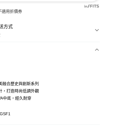
不適用折價券
送方式
費
次付款
付款
美融合歷史與創新系列
計，打造時尚低調外觀
EVA中底，經久耐穿
JGSF1
y
分期