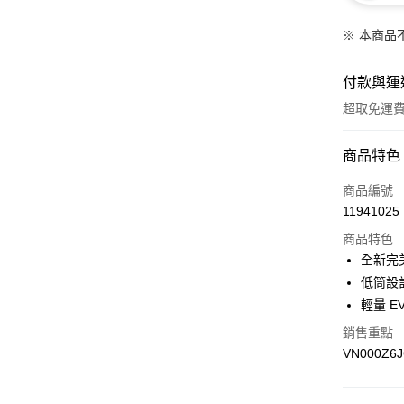
※ 本商品
付款與運
超取免運
付款方式
商品特色
信用卡一
商品編號
11941025
超商取貨
商品特色
LINE Pay
全新完
低筒設
Apple Pay
輕量 
悠遊付
銷售重點
VN000Z6
Google Pa
大哥付你