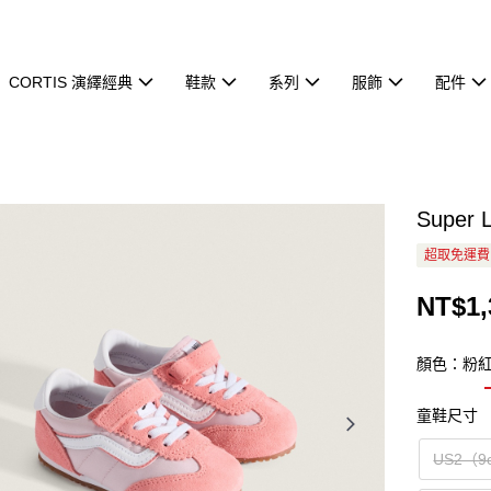
CORTIS 演繹經典
鞋款
系列
服飾
配件
Supe
超取免運費
NT$1,
顏色：粉
童鞋尺寸
US2（9