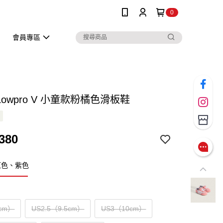
0
會員專區
r Lowpro V 小童款粉橘色滑板鞋
380
紅色、紫色
cm）
US2.5（9.5cm）
US3（10cm）