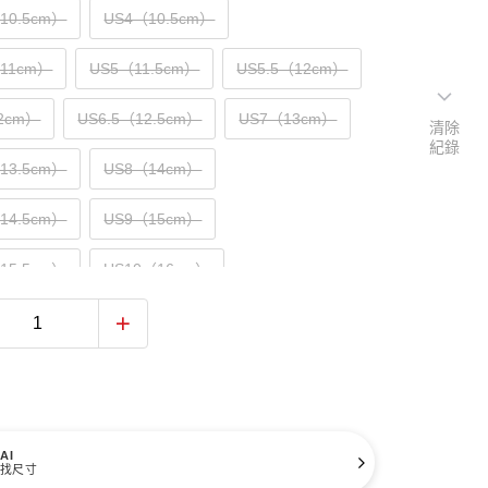
（10.5cm）
US4（10.5cm）
（11cm）
US5（11.5cm）
US5.5（12cm）
2cm）
US6.5（12.5cm）
US7（13cm）
清除
紀錄
（13.5cm）
US8（14cm）
（14.5cm）
US9（15cm）
（15.5cm）
US10（16cm）
AI
找尺寸