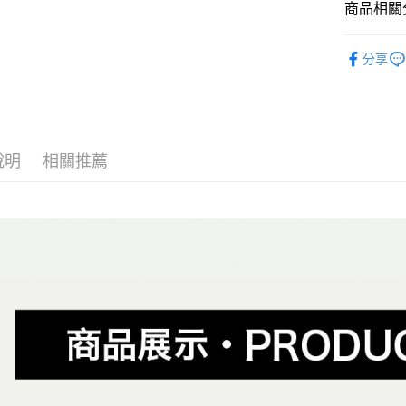
相關說明
商品相關分
【大哥付
AFTEE先
1.本服務
全商品專
2.付款方
相關說明
分享
流程，驗
兒童
小
【關於「A
ATM付款
完成交易
AFTEE
✨週週上新品
3.實際核
便利好安
4.訂單成
１．簡單
兒童
小童
消。如遇
２．便利
運送方式
無法說明
３．安心
說明
相關推薦
春夏新品
【繳款方
全家取貨
1.分期款
【「AFT
😎精選活
醒簡訊。
免運費
１．於結帳
2.透過簡
😎精選活
付」結帳
帳／街口支
付款後全
２．訂單
兒童
兒
３．收到繳
免運費
【注意事
／ATM／
Super L
1.本服務
※ 請注意
萊爾富取
用戶於交
絡購買商品
款買賣價
先享後付
免運費
2.基於同
※ 交易是
資料（包
是否繳費成
付款後萊
用，由本
付客戶支
免運費
3.完整用
【注意事