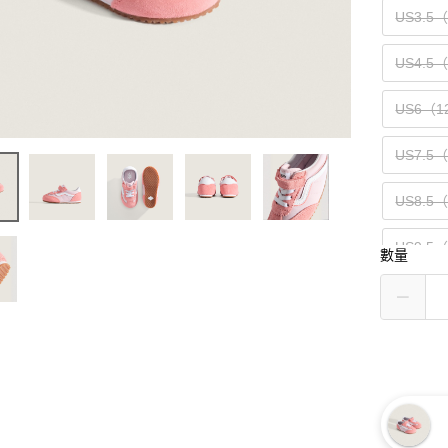
US3.5
US4.5
US6（1
US7.5
US8.5
US9.5
數量