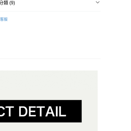
類 (9)
你分期使用說明】
享後付
由台灣大哥大提供，台灣大哥大用戶可立即使用無須另外申請。
區
式選擇「大哥付你分期」，訂單成立後會自動跳轉到大哥付的交易
客服
證手機門號後，選擇欲分期的期數、繳款截止日，確認付款後即
童(0-3歲)鞋款
FTEE先享後付」】
。
先享後付是「在收到商品之後才付款」的支付方式。 讓您購物簡單
🤘🏻
准額度、可分期數及費用金額請依後續交易確認頁面所載為準。
心！
立30分鐘內，如未前往確認交易或遇審核未通過，訂單將自動取
：不需註冊會員、不需綁卡、不需儲值。
(0-3歲) & 中童 (4歲以上) 鞋款
「轉專審核」未通過狀況，表示未達大哥付你分期系統評分，恕
：只要手機號碼，簡訊認證，即可結帳。
評估內容。
：先確認商品／服務後，再付款。
式說明】
付款
項不併入電信帳單，「大哥付你分期」於每月結算日後寄送繳費提
EE先享後付」結帳流程】
動
精選鞋款 ‧ 搶先上脚
方式選擇「AFTEE先享後付」後，將跳轉至「AFTEE先享後
訊連結打開帳單後，可選擇「超商條碼／台灣大直營門市／銀行轉
動
頁面，進行簡訊認證並確認金額後，即可完成結帳。
APP下單🍦贈全家霜淇淋
付／iPASS MONEY」等通路繳費。
家取貨
成立數日內，您將收到繳費通知簡訊。
童全分類
費通知簡訊後14天內，點擊此簡訊中的連結，可透過四大超商
項】
網路銀行／等多元方式進行付款，方視為交易完成。
owpro 復古薄底
係由「台灣大哥大股份有限公司」（以下簡稱本公司）所提供，讓
：結帳手續完成當下不需立刻繳費，但若您需要取消訂單，請聯
貨付款
易時，得透過本服務購買商品或服務，並由商店將買賣／分期付
的店家。未經商家同意取消之訂單仍視為有效，需透過AFTEE
金債權讓與本公司後，依約使用本公司帳單繳交帳款。
繳納相關費用。
意付款使用「大哥付你分期」之契約關係目的，商店將以您的個人
否成功請以「AFTEE先享後付 」之結帳頁面顯示為準，若有關於
含姓名、電話或地址）提供予台灣大哥大進項蒐集、處理及利
功／繳費後需取消欲退款等相關疑問，請聯繫「AFTEE先享後
爾富取貨
公司與您本人進行分期帳單所需資料之確認、核對及更正。
援中心」
https://netprotections.freshdesk.com/support/home
戶服務條款，請詳閱以下連結：
https://oppay.tw/userRule
項】