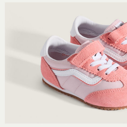
7-11取貨
１．透過由
交易，需
免運費
求債權轉
２．關於
付款後7-1
https://aft
免運費
３．未成
「AFTE
宅配
任。
４．使用「
免運費
即時審查
結果請求
５．嚴禁
形，恩沛
動。