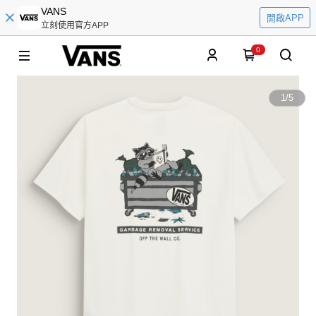
VANS
開啟APP
立刻使用官方APP
0
1
/
5