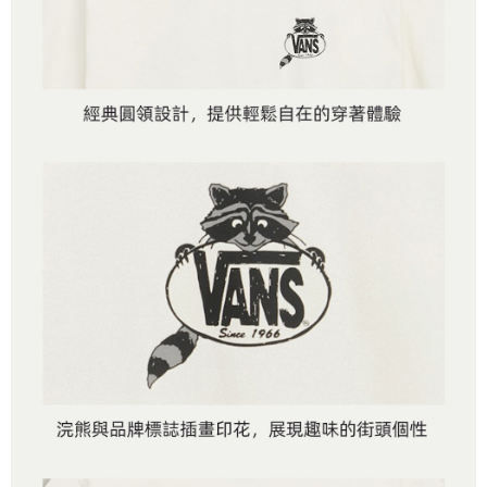
客戶支援中心」
https://netprotections.freshdesk.com/support/home
3.完整用戶服務條款，請詳閱以下連結：
https://oppay.tw/userRule
7-11取貨付款
【注意事項】
１．透過由恩沛科技股份有限公司提供之「AFTEE先享後付」服務完成之交
免運費
易，需依本服務之必要範圍內提供個人資料，並將交易相關給付款項請求債
權轉讓予恩沛科技股份有限公司。
付款後7-11取貨
２．關於個人資料處理事宜，請瀏覽以下網址：
免運費
https://aftee.tw/terms/#terms3
３．未成年的使用者請事先徵得法定代理人或監護人之同意方可使用
宅配
「AFTEE先享後付」，若未經同意申辦者引起之損失，本公司不負相關責
任。
免運費
４．使用「AFTEE先享後付」時，將依據個別帳號之用戶狀況，依本公司即
時審查核予不同之上限額度；若仍有額度不足之情形，本公司將視審查結果
請求用戶進行身份認證。
５．嚴禁一人註冊多個帳號或使用他人資訊註冊。若發現惡意使用之情形，
恩沛科技股份有限公司將有權停止該用戶之使用額度並採取法律行動。