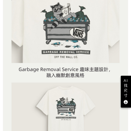
AI
找
尺
寸