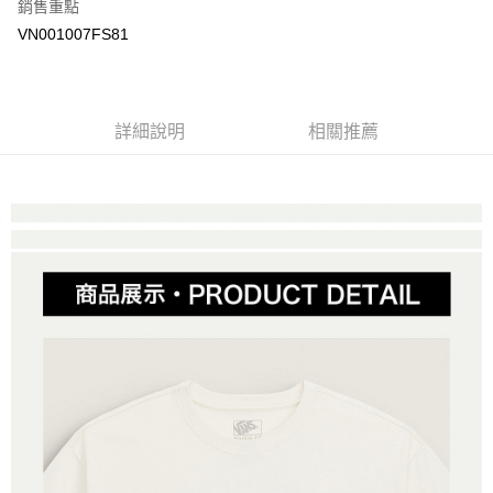
銷售重點
大哥付你分期
VN001007FS81
相關說明
【大哥付你分期使用說明】
AFTEE先享後付
1.本服務由台灣大哥大提供，台灣大哥大用戶可立即使用無須另外申請。
2.付款方式選擇「大哥付你分期」，訂單成立後會自動跳轉到大哥付的交易
相關說明
詳細說明
相關推薦
流程，驗證手機門號後，選擇欲分期的期數、繳款截止日，確認付款後即完
【關於「AFTEE先享後付」】
成交易。
ATM付款
AFTEE先享後付是「在收到商品之後才付款」的支付方式。 讓您購物簡單
3.實際核准額度、可分期數及費用金額請依後續交易確認頁面所載為準。
便利好安心！
4.訂單成立30分鐘內，如未前往確認交易或遇審核未通過，訂單將自動取
１．簡單：不需註冊會員、不需綁卡、不需儲值。
運送方式
消。如遇「轉專審核」未通過狀況，表示未達大哥付你分期系統評分，恕無
２．便利：只要手機號碼，簡訊認證，即可結帳。
法說明評估內容。
３．安心：先確認商品／服務後，再付款。
全家取貨付款
【繳款方式說明】
1.分期款項不併入電信帳單，「大哥付你分期」於每月結算日後寄送繳費提
免運費
【「AFTEE先享後付」結帳流程】
醒簡訊。
１．於結帳方式選擇「AFTEE先享後付」後，將跳轉至「AFTEE先享後付」
2.透過簡訊連結打開帳單後，可選擇「超商條碼／台灣大直營門市／銀行轉
付款後全家取貨
結帳頁面，進行簡訊認證並確認金額後，即可完成結帳。
帳／街口支付／iPASS MONEY」等通路繳費。
２．訂單成立數日內，您將收到繳費通知簡訊。
免運費
３．收到繳費通知簡訊後14天內，點擊此簡訊中的連結，可透過四大超商／
【注意事項】
ATM／網路銀行／等多元方式進行付款，方視為交易完成。
萊爾富取貨付款
1.本服務係由「台灣大哥大股份有限公司」（以下簡稱本公司）所提供，讓
※ 請注意：結帳手續完成當下不需立刻繳費，但若您需要取消訂單，請聯絡
用戶於交易時，得透過本服務購買商品或服務，並由商店將買賣／分期付款
免運費
購買商品的店家。未經商家同意取消之訂單仍視為有效，需透過AFTEE先享
買賣價金債權讓與本公司後，依約使用本公司帳單繳交帳款。
後付繳納相關費用。
2.基於同意付款使用「大哥付你分期」之契約關係目的，商店將以您的個人
付款後萊爾富取貨
※ 交易是否成功請以「AFTEE先享後付 」之結帳頁面顯示為準，若有關於
資料（包含姓名、電話或地址）提供予台灣大哥大進項蒐集、處理及利用，
是否繳費成功／繳費後需取消欲退款等相關疑問，請聯繫「AFTEE先享後付
免運費
由本公司與您本人進行分期帳單所需資料之確認、核對及更正。