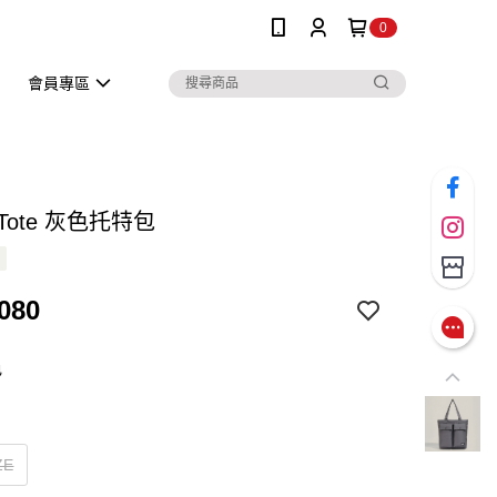
0
會員專區
r Tote 灰色托特包
080
色
ZE