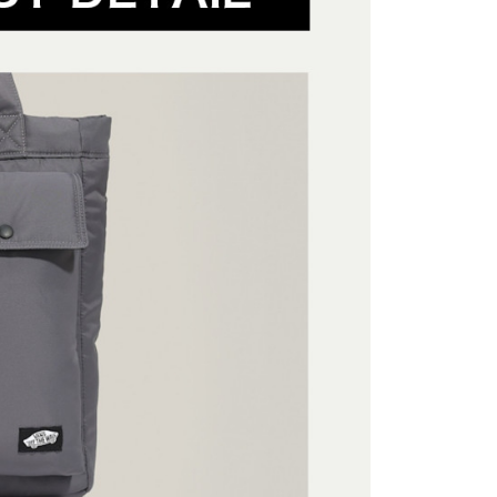
爾富取貨
公司與您本人進行分期帳單所需資料之確認、核對及更正。
援中心」
https://netprotections.freshdesk.com/support/home
動
百搭配件 ‧ 格局無限
包款
戶服務條款，請詳閱以下連結：
https://oppay.tw/userRule
項】
付款
恩沛科技股份有限公司提供之「AFTEE先享後付」服務完成之
依本服務之必要範圍內提供個人資料，並將交易相關給付款項請
讓予恩沛科技股份有限公司。
個人資料處理事宜，請瀏覽以下網址：
1取貨
ee.tw/terms/#terms3
年的使用者請事先徵得法定代理人或監護人之同意方可使用
E先享後付」，若未經同意申辦者引起之損失，本公司不負相關責
AFTEE先享後付」時，將依據個別帳號之用戶狀況，依本公司
核予不同之上限額度；若仍有額度不足之情形，本公司將視審查
用戶進行身份認證。
一人註冊多個帳號或使用他人資訊註冊。若發現惡意使用之情
科技股份有限公司將有權停止該用戶之使用額度並採取法律行