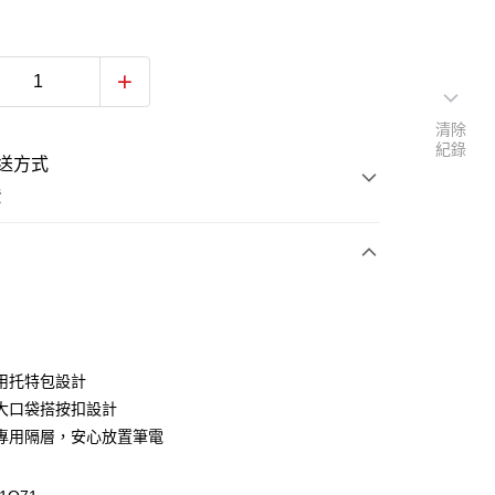
清除
紀錄
送方式
費
次付款
付款
用托特包設計
大口袋搭按扣設計
專用隔層，安心放置筆電