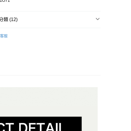
11O71
y
分期
類 (12)
你分期使用說明】
享後付
由台灣大哥大提供，台灣大哥大用戶可立即使用無須另外申請。
區
式選擇「大哥付你分期」，訂單成立後會自動跳轉到大哥付的交易
客服
證手機門號後，選擇欲分期的期數、繳款截止日，確認付款後即
性包款
FTEE先享後付」】
。
先享後付是「在收到商品之後才付款」的支付方式。 讓您購物簡單
性包款
准額度、可分期數及費用金額請依後續交易確認頁面所載為準。
心！
立30分鐘內，如未前往確認交易或遇審核未通過，訂單將自動取
：不需註冊會員、不需綁卡、不需儲值。
配件
當季新品服飾配件
「轉專審核」未通過狀況，表示未達大哥付你分期系統評分，恕
：只要手機號碼，簡訊認證，即可結帳。
評估內容。
：先確認商品／服務後，再付款。
配件
包款
式說明】
付款
項不併入電信帳單，「大哥付你分期」於每月結算日後寄送繳費提
EE先享後付」結帳流程】
配件
當季新品服飾配件
方式選擇「AFTEE先享後付」後，將跳轉至「AFTEE先享後
訊連結打開帳單後，可選擇「超商條碼／台灣大直營門市／銀行轉
配件
頁面，進行簡訊認證並確認金額後，即可完成結帳。
包款
付／iPASS MONEY」等通路繳費。
家取貨
成立數日內，您將收到繳費通知簡訊。
🤘🏻
費通知簡訊後14天內，點擊此簡訊中的連結，可透過四大超商
項】
網路銀行／等多元方式進行付款，方視為交易完成。
係由「台灣大哥大股份有限公司」（以下簡稱本公司）所提供，讓
：結帳手續完成當下不需立刻繳費，但若您需要取消訂單，請聯
貨付款
易時，得透過本服務購買商品或服務，並由商店將買賣／分期付
的店家。未經商家同意取消之訂單仍視為有效，需透過AFTEE
動
APP下單🍦贈全家霜淇淋
金債權讓與本公司後，依約使用本公司帳單繳交帳款。
繳納相關費用。
意付款使用「大哥付你分期」之契約關係目的，商店將以您的個人
否成功請以「AFTEE先享後付 」之結帳頁面顯示為準，若有關於
動
潮夏漫遊☀️滿額折$300
含姓名、電話或地址）提供予台灣大哥大進項蒐集、處理及利
功／繳費後需取消欲退款等相關疑問，請聯繫「AFTEE先享後