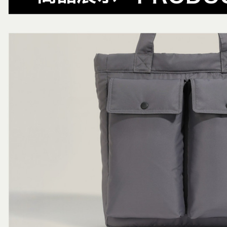
付款後萊
用，由本
付客戶支
😎精選活
免運費
3.完整用
【注意事
7-11取貨
１．透過由
交易，需
免運費
求債權轉
２．關於
付款後7-1
https://aft
免運費
３．未成
「AFTE
宅配
任。
４．使用「
免運費
即時審查
結果請求
５．嚴禁
形，恩沛
動。