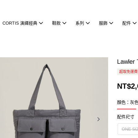
CORTIS 演繹經典
鞋款
系列
服飾
配件
Lawle
超取免運費
NT$2,
顏色：灰
配件尺寸
ONE SI