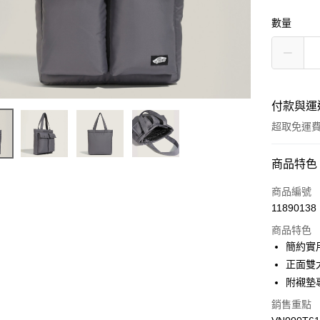
數量
付款與運
超取免運
付款方式
商品特色
信用卡一
商品編號
11890138
超商取貨
商品特色
LINE Pay
簡約實
正面雙
Apple Pay
附襯墊
悠遊付
銷售重點