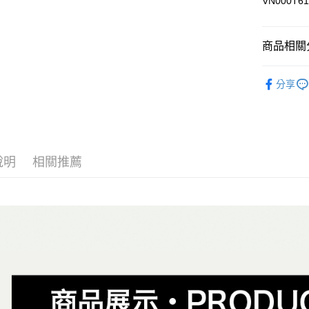
VN000T6
Google Pa
大哥付你
相關說明
商品相關分
【大哥付
AFTEE先
1.本服務
全商品專
2.付款方
相關說明
分享
流程，驗
男性
男
【關於「A
ATM付款
完成交易
AFTEE
女性
女
3.實際核
便利好安
4.訂單成
１．簡單
男生服飾
消。如遇
２．便利
運送方式
無法說明
３．安心
說明
相關推薦
男生服飾
【繳款方
全家取貨
1.分期款
【「AFT
女生服飾
醒簡訊。
免運費
１．於結帳
2.透過簡
女生服飾
付」結帳
帳／街口支
付款後全
２．訂單
✨週週上新品
３．收到繳
免運費
【注意事
／ATM／
春夏新品
1.本服務
※ 請注意
萊爾富取
用戶於交
絡購買商品
😎精選活
款買賣價
先享後付
免運費
2.基於同
※ 交易是
😎精選活
資料（包
是否繳費成