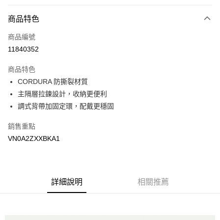
付款方式
商品特色
信用卡一次付款
商品編號
超商取貨付款
11840352
LINE Pay
商品特色
Apple Pay
CORDURA 防撕裂材質
主隔層拉鍊設計，收納更便利
悠遊付
調式背帶加固定環，配戴更穩固
Google Pay
銷售重點
大哥付你分期
VN0A2ZXXBKA1
相關說明
【大哥付你分期使用說明】
AFTEE先享後付
1.本服務由台灣大哥大提供，台灣大哥大用戶可立即使用無須另外申請。
2.付款方式選擇「大哥付你分期」，訂單成立後會自動跳轉到大哥付的交易
相關說明
詳細說明
相關推薦
流程，驗證手機門號後，選擇欲分期的期數、繳款截止日，確認付款後即完
【關於「AFTEE先享後付」】
成交易。
ATM付款
AFTEE先享後付是「在收到商品之後才付款」的支付方式。 讓您購物簡單
3.實際核准額度、可分期數及費用金額請依後續交易確認頁面所載為準。
便利好安心！
4.訂單成立30分鐘內，如未前往確認交易或遇審核未通過，訂單將自動取
１．簡單：不需註冊會員、不需綁卡、不需儲值。
運送方式
消。如遇「轉專審核」未通過狀況，表示未達大哥付你分期系統評分，恕無