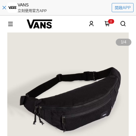
VANS
開啟APP
立刻使用官方APP
0
1
/
4