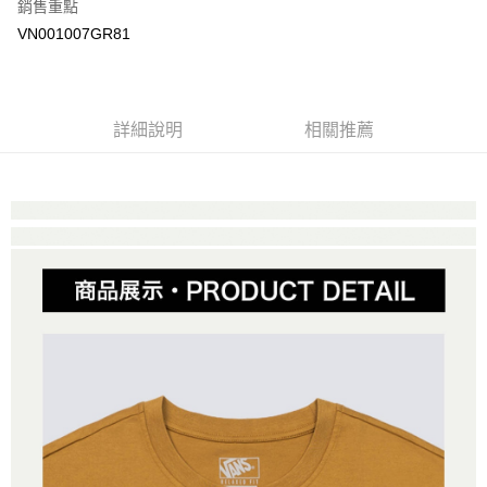
銷售重點
大哥付你分期
VN001007GR81
相關說明
【大哥付你分期使用說明】
AFTEE先享後付
1.本服務由台灣大哥大提供，台灣大哥大用戶可立即使用無須另外申請。
2.付款方式選擇「大哥付你分期」，訂單成立後會自動跳轉到大哥付的交易
相關說明
詳細說明
相關推薦
流程，驗證手機門號後，選擇欲分期的期數、繳款截止日，確認付款後即完
【關於「AFTEE先享後付」】
成交易。
ATM付款
AFTEE先享後付是「在收到商品之後才付款」的支付方式。 讓您購物簡單
3.實際核准額度、可分期數及費用金額請依後續交易確認頁面所載為準。
便利好安心！
4.訂單成立30分鐘內，如未前往確認交易或遇審核未通過，訂單將自動取
１．簡單：不需註冊會員、不需綁卡、不需儲值。
運送方式
消。如遇「轉專審核」未通過狀況，表示未達大哥付你分期系統評分，恕無
２．便利：只要手機號碼，簡訊認證，即可結帳。
法說明評估內容。
３．安心：先確認商品／服務後，再付款。
全家取貨付款
【繳款方式說明】
1.分期款項不併入電信帳單，「大哥付你分期」於每月結算日後寄送繳費提
免運費
【「AFTEE先享後付」結帳流程】
醒簡訊。
１．於結帳方式選擇「AFTEE先享後付」後，將跳轉至「AFTEE先享後付」
2.透過簡訊連結打開帳單後，可選擇「超商條碼／台灣大直營門市／銀行轉
付款後全家取貨
結帳頁面，進行簡訊認證並確認金額後，即可完成結帳。
帳／街口支付／iPASS MONEY」等通路繳費。
２．訂單成立數日內，您將收到繳費通知簡訊。
免運費
３．收到繳費通知簡訊後14天內，點擊此簡訊中的連結，可透過四大超商／
【注意事項】
ATM／網路銀行／等多元方式進行付款，方視為交易完成。
萊爾富取貨付款
1.本服務係由「台灣大哥大股份有限公司」（以下簡稱本公司）所提供，讓
※ 請注意：結帳手續完成當下不需立刻繳費，但若您需要取消訂單，請聯絡
用戶於交易時，得透過本服務購買商品或服務，並由商店將買賣／分期付款
免運費
購買商品的店家。未經商家同意取消之訂單仍視為有效，需透過AFTEE先享
買賣價金債權讓與本公司後，依約使用本公司帳單繳交帳款。
後付繳納相關費用。
2.基於同意付款使用「大哥付你分期」之契約關係目的，商店將以您的個人
付款後萊爾富取貨
※ 交易是否成功請以「AFTEE先享後付 」之結帳頁面顯示為準，若有關於
資料（包含姓名、電話或地址）提供予台灣大哥大進項蒐集、處理及利用，
是否繳費成功／繳費後需取消欲退款等相關疑問，請聯繫「AFTEE先享後付
免運費
由本公司與您本人進行分期帳單所需資料之確認、核對及更正。