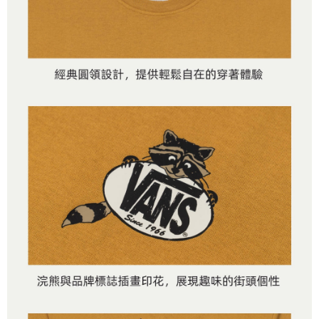
客戶支援中心」
https://netprotections.freshdesk.com/support/home
3.完整用戶服務條款，請詳閱以下連結：
https://oppay.tw/userRule
7-11取貨付款
【注意事項】
１．透過由恩沛科技股份有限公司提供之「AFTEE先享後付」服務完成之交
免運費
易，需依本服務之必要範圍內提供個人資料，並將交易相關給付款項請求債
權轉讓予恩沛科技股份有限公司。
付款後7-11取貨
２．關於個人資料處理事宜，請瀏覽以下網址：
免運費
https://aftee.tw/terms/#terms3
３．未成年的使用者請事先徵得法定代理人或監護人之同意方可使用
宅配
「AFTEE先享後付」，若未經同意申辦者引起之損失，本公司不負相關責
任。
免運費
４．使用「AFTEE先享後付」時，將依據個別帳號之用戶狀況，依本公司即
時審查核予不同之上限額度；若仍有額度不足之情形，本公司將視審查結果
請求用戶進行身份認證。
５．嚴禁一人註冊多個帳號或使用他人資訊註冊。若發現惡意使用之情形，
恩沛科技股份有限公司將有權停止該用戶之使用額度並採取法律行動。