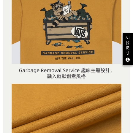
AI
找
尺
寸