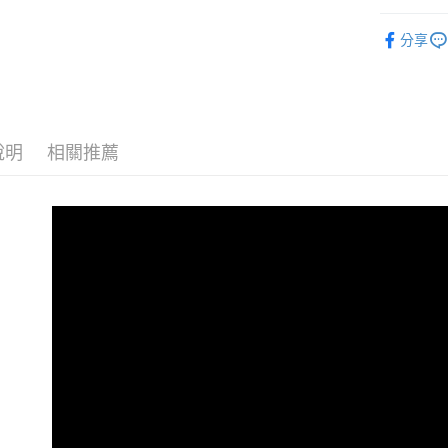
【大哥付
AFTEE先
1.本服務
全商品專
2.付款方
相關說明
分享
流程，驗
人氣商品
【關於「A
ATM付款
完成交易
AFTEE
男性
當
3.實際核
便利好安
4.訂單成
１．簡單
男性
A
消。如遇
２．便利
運送方式
無法說明
３．安心
說明
相關推薦
男性
經
【繳款方
全家取貨
1.分期款
【「AFT
女性
當
醒簡訊。
免運費
１．於結帳
2.透過簡
女性
付」結帳
A
帳／街口支
付款後全
２．訂單
女性
經
３．收到繳
免運費
【注意事
／ATM／
✨週週上新品
1.本服務
※ 請注意
萊爾富取
用戶於交
絡購買商品
春夏新品
款買賣價
先享後付
免運費
2.基於同
※ 交易是
😎精選活
資料（包
是否繳費成
付款後萊
用，由本
付客戶支
😎精選活
免運費
3.完整用
😎精選活
【注意事
7-11取貨
１．透過由