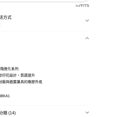
送方式
費
次付款
付款
 高階進化系列
紋印花設計，質感提升
耐磨與避震兼具的橡膠外底
NBKA1
y
分期
類 (14)