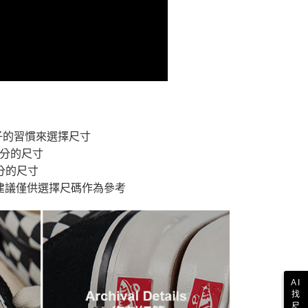
ium．高階進化
AUTHENTIC
依本服務之必要範圍內提供個人資料，並將交易相關給付款項請
讓予恩沛科技股份有限公司。
個人資料處理事宜，請瀏覽以下網址：
1取貨
ee.tw/terms/#terms3
年的使用者請事先徵得法定代理人或監護人之同意方可使用
E先享後付」，若未經同意申辦者引起之損失，本公司不負相關責
AFTEE先享後付」時，將依據個別帳號之用戶狀況，依本公司
核予不同之上限額度；若仍有額度不足之情形，本公司將視審查
用戶進行身份認證。
一人註冊多個帳號或使用他人資訊註冊。若發現惡意使用之情
子的習慣來選擇尺寸
科技股份有限公司將有權停止該用戶之使用額度並採取法律行
公分的尺寸
分的尺寸
建議僅供選擇尺碼作為參考
AI
找
尺