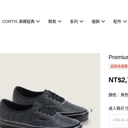
CORTIS 演繹經典
鞋款
系列
服飾
配件
Premi
超取免運費
NT$2,
顏色：黑
成人鞋尺
US3.5