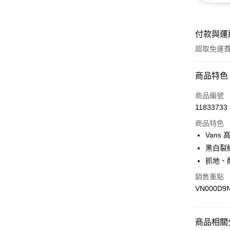
付款與運
超取免運
付款方式
商品特色
信用卡一
商品編號
11833733
超商取貨
商品特色
LINE Pay
Vans
黑白裂
Apple Pay
抓地、
悠遊付
銷售重點
VN000D9
Google Pa
大哥付你
相關說明
商品相關分