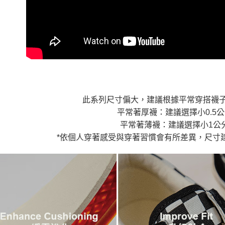
🏁Prem
交易，需
免運費
求債權轉
２．關於
付款後7-1
https://aft
免運費
３．未成
「AFTE
宅配
任。
４．使用「
免運費
即時審查
結果請求
５．嚴禁
此系列尺寸偏大，建議根據平常穿搭襪
形，恩沛
動。
平常著厚襪：建議選擇小0.5
平常著薄襪：建議選擇小1公
*依個人穿著感受與穿著習慣會有所差異，尺寸