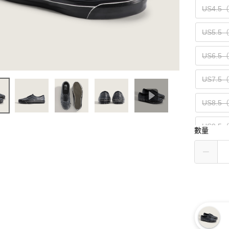
US4.5
US5.5
US6.5
US7.5
US8.5
US9.5
數量
US10.5
US11.5
US13（