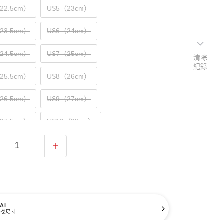
（22.5cm）
US5（23cm）
（23.5cm）
US6（24cm）
（24.5cm）
US7（25cm）
清除
紀錄
（25.5cm）
US8（26cm）
（26.5cm）
US9（27cm）
（27.5cm）
US10（28cm）
（28.5cm）
US11（29cm）
（29.5cm）
US12（30cm）
31cm）
AI
找尺寸