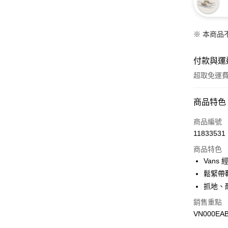
※ 本商品
付款與運
超取免運
付款方式
商品特色
信用卡一
商品編號
11833531
超商取貨
商品特色
LINE Pay
Vans
鬆緊帶
Apple Pay
抓地、
悠遊付
銷售重點
VN000EA
Google Pa