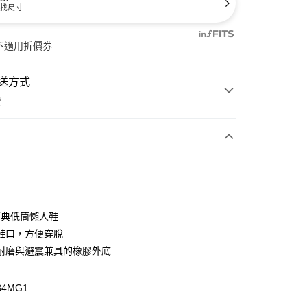
找尺寸
不適用折價券
送方式
費
次付款
付款
 經典低筒懶人鞋
鞋口，方便穿脫
耐磨與避震兼具的橡膠外底
B4MG1
y