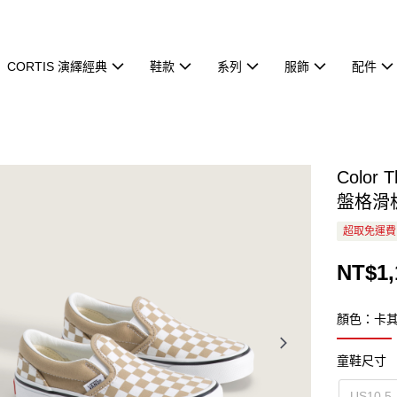
CORTIS 演繹經典
鞋款
系列
服飾
配件
Color 
盤格滑
超取免運費
NT$1,
顏色：卡
童鞋尺寸
US10.5