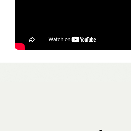
3.完整用
【注意事
7-11取貨
１．透過由
交易，需
免運費
求債權轉
２．關於
付款後7-1
https://aft
免運費
３．未成
「AFTE
宅配
任。
４．使用「
免運費
即時審查
結果請求
５．嚴禁
形，恩沛
動。