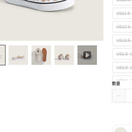
US11.
US12.
US13.5
US1.5
US2.5
US3.5
數量
US4.5
US5.5
US6.5