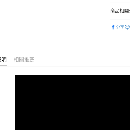
大哥付你
相關說明
商品相關分
【大哥付
AFTEE先
1.本服務
全商品專
2.付款方
相關說明
分享
流程，驗
兒童
中
【關於「A
ATM付款
完成交易
AFTEE
🏁棋盤格
3.實際核
便利好安
4.訂單成
１．簡單
✨週週上新品
消。如遇
２．便利
運送方式
無法說明
３．安心
說明
相關推薦
兒童
小童
【繳款方
全家取貨
1.分期款
【「AFT
春夏新品
醒簡訊。
免運費
１．於結帳
2.透過簡
😎精選活
付」結帳
帳／街口支
付款後全
２．訂單
😎精選活
３．收到繳
免運費
【注意事
／ATM／
兒童
兒
1.本服務
※ 請注意
萊爾富取
用戶於交
絡購買商品
🏁經典款
款買賣價
先享後付
免運費
2.基於同
※ 交易是
資料（包
是否繳費成
付款後萊
用，由本
付客戶支
免運費