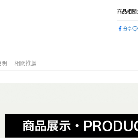
大哥付你
相關說明
商品相關分
【大哥付
AFTEE先
1.本服務
全商品專
2.付款方
相關說明
分享
流程，驗
人氣商品
【關於「A
ATM付款
完成交易
AFTEE
男性
當
3.實際核
便利好安
4.訂單成
１．簡單
男性
O
消。如遇
２．便利
運送方式
無法說明
３．安心
說明
相關推薦
男性
經
【繳款方
全家取貨
1.分期款
【「AFT
男性
滑
醒簡訊。
免運費
１．於結帳
2.透過簡
女性
付」結帳
當
帳／街口支
付款後全
２．訂單
女性
O
３．收到繳
免運費
【注意事
／ATM／
女性
經
1.本服務
※ 請注意
萊爾富取
用戶於交
絡購買商品
女性
滑
款買賣價
先享後付
免運費
2.基於同
※ 交易是
✨週週上新品
資料（包
是否繳費成
付款後萊
用，由本
付客戶支
春夏新品
免運費