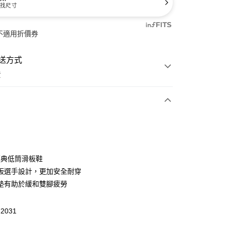
找尺寸
不適用折價券
送方式
費
次付款
付款
 經典低筒滑板鞋
板選手設計，更加安全耐穿
墊有助於緩和雙腳疲勞
2031
y