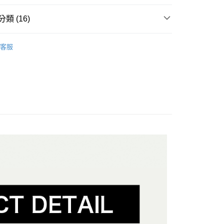
分期
類 (16)
你分期使用說明】
享後付
由台灣大哥大提供，台灣大哥大用戶可立即使用無須另外申請。
區
式選擇「大哥付你分期」，訂單成立後會自動跳轉到大哥付的交易
客服
證手機門號後，選擇欲分期的期數、繳款截止日，確認付款後即
推薦
FTEE先享後付」】
。
先享後付是「在收到商品之後才付款」的支付方式。 讓您購物簡單
季新品鞋款
准額度、可分期數及費用金額請依後續交易確認頁面所載為準。
心！
立30分鐘內，如未前往確認交易或遇審核未通過，訂單將自動取
：不需註冊會員、不需綁卡、不需儲值。
LD SKOOL鞋款
「轉專審核」未通過狀況，表示未達大哥付你分期系統評分，恕
：只要手機號碼，簡訊認證，即可結帳。
評估內容。
：先確認商品／服務後，再付款。
典系列鞋款
式說明】
付款
項不併入電信帳單，「大哥付你分期」於每月結算日後寄送繳費提
EE先享後付」結帳流程】
板系列鞋款
方式選擇「AFTEE先享後付」後，將跳轉至「AFTEE先享後
訊連結打開帳單後，可選擇「超商條碼／台灣大直營門市／銀行轉
頁面，進行簡訊認證並確認金額後，即可完成結帳。
季新品鞋款
付／iPASS MONEY」等通路繳費。
家取貨
成立數日內，您將收到繳費通知簡訊。
LD SKOOL鞋款
費通知簡訊後14天內，點擊此簡訊中的連結，可透過四大超商
項】
網路銀行／等多元方式進行付款，方視為交易完成。
典系列鞋款
係由「台灣大哥大股份有限公司」（以下簡稱本公司）所提供，讓
：結帳手續完成當下不需立刻繳費，但若您需要取消訂單，請聯
貨付款
易時，得透過本服務購買商品或服務，並由商店將買賣／分期付
的店家。未經商家同意取消之訂單仍視為有效，需透過AFTEE
板系列鞋款
金債權讓與本公司後，依約使用本公司帳單繳交帳款。
繳納相關費用。
意付款使用「大哥付你分期」之契約關係目的，商店將以您的個人
否成功請以「AFTEE先享後付 」之結帳頁面顯示為準，若有關於
🤘🏻
含姓名、電話或地址）提供予台灣大哥大進項蒐集、處理及利
功／繳費後需取消欲退款等相關疑問，請聯繫「AFTEE先享後
爾富取貨
公司與您本人進行分期帳單所需資料之確認、核對及更正。
援中心」
https://netprotections.freshdesk.com/support/home