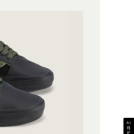
戶服務條款，請詳閱以下連結：
https://oppay.tw/userRule
動
項】
精選鞋款 ‧ 搶先上脚
付款
恩沛科技股份有限公司提供之「AFTEE先享後付」服務完成之
動
APP下單🍦贈全家霜淇淋
依本服務之必要範圍內提供個人資料，並將交易相關給付款項請
讓予恩沛科技股份有限公司。
系列
Skate Classics
個人資料處理事宜，請瀏覽以下網址：
1取貨
ee.tw/terms/#terms3
．經典原創
OLD SKOOL
年的使用者請事先徵得法定代理人或監護人之同意方可使用
E先享後付」，若未經同意申辦者引起之損失，本公司不負相關責
AFTEE先享後付」時，將依據個別帳號之用戶狀況，依本公司
核予不同之上限額度；若仍有額度不足之情形，本公司將視審查
用戶進行身份認證。
一人註冊多個帳號或使用他人資訊註冊。若發現惡意使用之情
科技股份有限公司將有權停止該用戶之使用額度並採取法律行
AI
找
尺