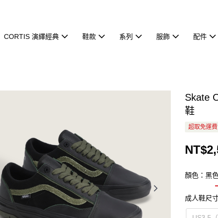
CORTIS 演繹經典
鞋款
系列
服飾
配件
Skate
鞋
超取免運費
NT$2,
顏色：黑
成人鞋尺
US3.5