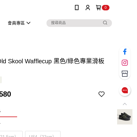
0
會員專區
 Old Skool Wafflecup 黑色/綠色專業滑板
580
色
寸
（21.5cm）
US4（22cm）