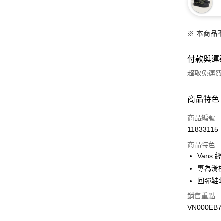
※ 本商品
付款與運
超取免運
付款方式
商品特色
信用卡一
商品編號
11833115
超商取貨
商品特色
LINE Pay
Vans
專為滑
Apple Pay
回彈鞋
悠遊付
銷售重點
VN000EB7
Google Pa