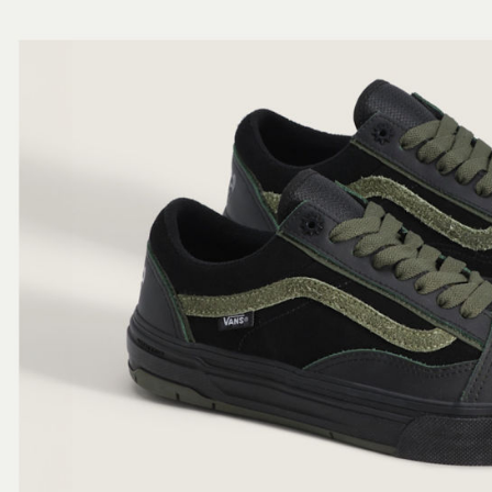
3.完整用
😎精選活
【注意事
7-11取貨
１．透過由
😎精選活
交易，需
免運費
求債權轉
專業滑板
２．關於
付款後7-1
https://aft
🏁經典款
免運費
３．未成
「AFTE
宅配
任。
４．使用「
免運費
即時審查
結果請求
５．嚴禁
形，恩沛
動。