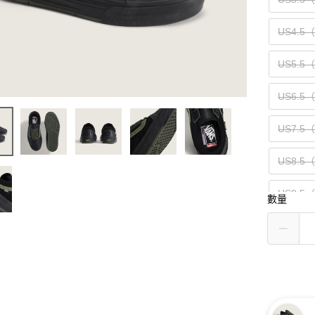
US4.5
US5.5
US6.5
US7.5
US8.5
US9.5
數量
US10.5
US11.5
US13（