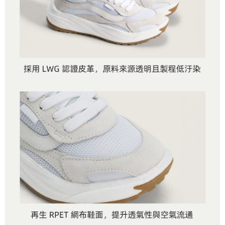
付款後萊爾富取貨
※ 交易是否成功請以「AFTEE先享後付 」之結帳頁面顯示為準，若有關於
資料（包含姓名、電話或地址）提供予台灣大哥大進項蒐集、處理及利用，
是否繳費成功／繳費後需取消欲退款等相關疑問，請聯繫「AFTEE先享後付
免運費
由本公司與您本人進行分期帳單所需資料之確認、核對及更正。
客戶支援中心」
https://netprotections.freshdesk.com/support/home
3.完整用戶服務條款，請詳閱以下連結：
https://oppay.tw/userRule
7-11取貨付款
【注意事項】
１．透過由恩沛科技股份有限公司提供之「AFTEE先享後付」服務完成之交
免運費
易，需依本服務之必要範圍內提供個人資料，並將交易相關給付款項請求債
權轉讓予恩沛科技股份有限公司。
付款後7-11取貨
２．關於個人資料處理事宜，請瀏覽以下網址：
免運費
https://aftee.tw/terms/#terms3
３．未成年的使用者請事先徵得法定代理人或監護人之同意方可使用
宅配
「AFTEE先享後付」，若未經同意申辦者引起之損失，本公司不負相關責
任。
免運費
４．使用「AFTEE先享後付」時，將依據個別帳號之用戶狀況，依本公司即
時審查核予不同之上限額度；若仍有額度不足之情形，本公司將視審查結果
請求用戶進行身份認證。
５．嚴禁一人註冊多個帳號或使用他人資訊註冊。若發現惡意使用之情形，
恩沛科技股份有限公司將有權停止該用戶之使用額度並採取法律行動。