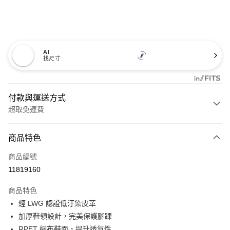
AI
找尺寸
付款與運送方式
超取免運費
付款方式
商品特色
信用卡一次付款
商品編號
超商取貨付款
11819160
LINE Pay
商品特色
Apple Pay
經 LWG 認證低汙染皮革
加厚鞋領設計，完美保護腳踝
悠遊付
RPET 網布鞋面，提升透氣性