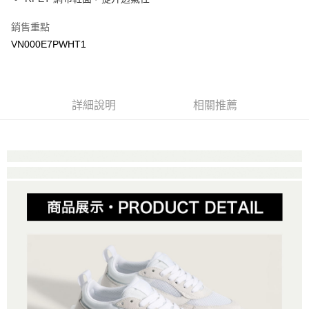
Google Pay
銷售重點
大哥付你分期
VN000E7PWHT1
相關說明
【大哥付你分期使用說明】
AFTEE先享後付
1.本服務由台灣大哥大提供，台灣大哥大用戶可立即使用無須另外申請。
2.付款方式選擇「大哥付你分期」，訂單成立後會自動跳轉到大哥付的交易
相關說明
詳細說明
相關推薦
流程，驗證手機門號後，選擇欲分期的期數、繳款截止日，確認付款後即完
【關於「AFTEE先享後付」】
成交易。
ATM付款
AFTEE先享後付是「在收到商品之後才付款」的支付方式。 讓您購物簡單
3.實際核准額度、可分期數及費用金額請依後續交易確認頁面所載為準。
便利好安心！
4.訂單成立30分鐘內，如未前往確認交易或遇審核未通過，訂單將自動取
１．簡單：不需註冊會員、不需綁卡、不需儲值。
運送方式
消。如遇「轉專審核」未通過狀況，表示未達大哥付你分期系統評分，恕無
２．便利：只要手機號碼，簡訊認證，即可結帳。
法說明評估內容。
３．安心：先確認商品／服務後，再付款。
全家取貨付款
【繳款方式說明】
1.分期款項不併入電信帳單，「大哥付你分期」於每月結算日後寄送繳費提
免運費
【「AFTEE先享後付」結帳流程】
醒簡訊。
１．於結帳方式選擇「AFTEE先享後付」後，將跳轉至「AFTEE先享後付」
2.透過簡訊連結打開帳單後，可選擇「超商條碼／台灣大直營門市／銀行轉
付款後全家取貨
結帳頁面，進行簡訊認證並確認金額後，即可完成結帳。
帳／街口支付／iPASS MONEY」等通路繳費。
２．訂單成立數日內，您將收到繳費通知簡訊。
免運費
３．收到繳費通知簡訊後14天內，點擊此簡訊中的連結，可透過四大超商／
【注意事項】
ATM／網路銀行／等多元方式進行付款，方視為交易完成。
萊爾富取貨付款
1.本服務係由「台灣大哥大股份有限公司」（以下簡稱本公司）所提供，讓
※ 請注意：結帳手續完成當下不需立刻繳費，但若您需要取消訂單，請聯絡
用戶於交易時，得透過本服務購買商品或服務，並由商店將買賣／分期付款
免運費
購買商品的店家。未經商家同意取消之訂單仍視為有效，需透過AFTEE先享
買賣價金債權讓與本公司後，依約使用本公司帳單繳交帳款。
後付繳納相關費用。
2.基於同意付款使用「大哥付你分期」之契約關係目的，商店將以您的個人