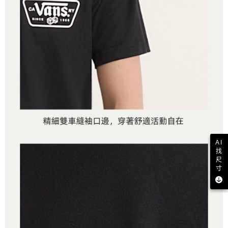
AI
找
尺
寸