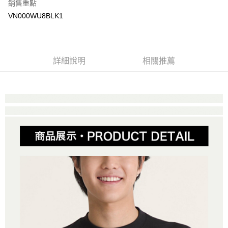
銷售重點
大哥付你分期
VN000WU8BLK1
相關說明
【大哥付你分期使用說明】
AFTEE先享後付
1.本服務由台灣大哥大提供，台灣大哥大用戶可立即使用無須另外申請。
2.付款方式選擇「大哥付你分期」，訂單成立後會自動跳轉到大哥付的交易
相關說明
詳細說明
相關推薦
流程，驗證手機門號後，選擇欲分期的期數、繳款截止日，確認付款後即完
【關於「AFTEE先享後付」】
成交易。
ATM付款
AFTEE先享後付是「在收到商品之後才付款」的支付方式。 讓您購物簡單
3.實際核准額度、可分期數及費用金額請依後續交易確認頁面所載為準。
便利好安心！
4.訂單成立30分鐘內，如未前往確認交易或遇審核未通過，訂單將自動取
１．簡單：不需註冊會員、不需綁卡、不需儲值。
運送方式
消。如遇「轉專審核」未通過狀況，表示未達大哥付你分期系統評分，恕無
２．便利：只要手機號碼，簡訊認證，即可結帳。
法說明評估內容。
３．安心：先確認商品／服務後，再付款。
全家取貨付款
【繳款方式說明】
1.分期款項不併入電信帳單，「大哥付你分期」於每月結算日後寄送繳費提
免運費
【「AFTEE先享後付」結帳流程】
醒簡訊。
１．於結帳方式選擇「AFTEE先享後付」後，將跳轉至「AFTEE先享後付」
2.透過簡訊連結打開帳單後，可選擇「超商條碼／台灣大直營門市／銀行轉
付款後全家取貨
結帳頁面，進行簡訊認證並確認金額後，即可完成結帳。
帳／街口支付／iPASS MONEY」等通路繳費。
２．訂單成立數日內，您將收到繳費通知簡訊。
免運費
３．收到繳費通知簡訊後14天內，點擊此簡訊中的連結，可透過四大超商／
【注意事項】
ATM／網路銀行／等多元方式進行付款，方視為交易完成。
萊爾富取貨付款
1.本服務係由「台灣大哥大股份有限公司」（以下簡稱本公司）所提供，讓
※ 請注意：結帳手續完成當下不需立刻繳費，但若您需要取消訂單，請聯絡
用戶於交易時，得透過本服務購買商品或服務，並由商店將買賣／分期付款
免運費
購買商品的店家。未經商家同意取消之訂單仍視為有效，需透過AFTEE先享
買賣價金債權讓與本公司後，依約使用本公司帳單繳交帳款。
後付繳納相關費用。
2.基於同意付款使用「大哥付你分期」之契約關係目的，商店將以您的個人
付款後萊爾富取貨
※ 交易是否成功請以「AFTEE先享後付 」之結帳頁面顯示為準，若有關於
資料（包含姓名、電話或地址）提供予台灣大哥大進項蒐集、處理及利用，
是否繳費成功／繳費後需取消欲退款等相關疑問，請聯繫「AFTEE先享後付
免運費
由本公司與您本人進行分期帳單所需資料之確認、核對及更正。