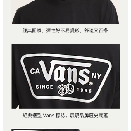
客戶支援中心」
https://netprotections.freshdesk.com/support/home
3.完整用戶服務條款，請詳閱以下連結：
https://oppay.tw/userRule
7-11取貨付款
【注意事項】
１．透過由恩沛科技股份有限公司提供之「AFTEE先享後付」服務完成之交
免運費
易，需依本服務之必要範圍內提供個人資料，並將交易相關給付款項請求債
權轉讓予恩沛科技股份有限公司。
付款後7-11取貨
２．關於個人資料處理事宜，請瀏覽以下網址：
免運費
https://aftee.tw/terms/#terms3
３．未成年的使用者請事先徵得法定代理人或監護人之同意方可使用
宅配
「AFTEE先享後付」，若未經同意申辦者引起之損失，本公司不負相關責
任。
免運費
４．使用「AFTEE先享後付」時，將依據個別帳號之用戶狀況，依本公司即
時審查核予不同之上限額度；若仍有額度不足之情形，本公司將視審查結果
請求用戶進行身份認證。
５．嚴禁一人註冊多個帳號或使用他人資訊註冊。若發現惡意使用之情形，
恩沛科技股份有限公司將有權停止該用戶之使用額度並採取法律行動。