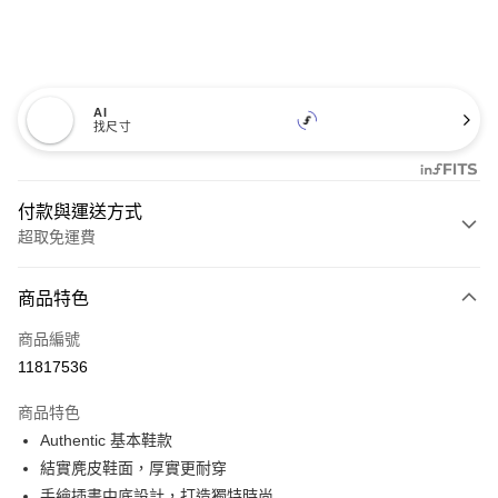
AI
找尺寸
付款與運送方式
超取免運費
付款方式
商品特色
信用卡一次付款
商品編號
超商取貨付款
11817536
LINE Pay
商品特色
Apple Pay
Authentic 基本鞋款
結實麂皮鞋面，厚實更耐穿
悠遊付
手繪插畫中底設計，打造獨特時尚