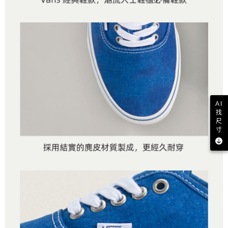
AI
找
尺
寸