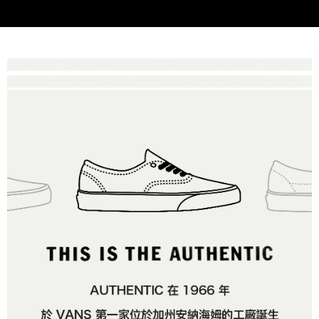
付款後萊爾富取貨
※ 交易是否成功請以「AFTEE先享後付 」之結帳頁面顯示為準，若有關於
資料（包含姓名、電話或地址）提供予台灣大哥大進項蒐集、處理及利用，
是否繳費成功／繳費後需取消欲退款等相關疑問，請聯繫「AFTEE先享後付
免運費
由本公司與您本人進行分期帳單所需資料之確認、核對及更正。
客戶支援中心」
https://netprotections.freshdesk.com/support/home
3.完整用戶服務條款，請詳閱以下連結：
https://oppay.tw/userRule
7-11取貨付款
【注意事項】
１．透過由恩沛科技股份有限公司提供之「AFTEE先享後付」服務完成之交
免運費
易，需依本服務之必要範圍內提供個人資料，並將交易相關給付款項請求債
權轉讓予恩沛科技股份有限公司。
付款後7-11取貨
２．關於個人資料處理事宜，請瀏覽以下網址：
免運費
https://aftee.tw/terms/#terms3
３．未成年的使用者請事先徵得法定代理人或監護人之同意方可使用
宅配
「AFTEE先享後付」，若未經同意申辦者引起之損失，本公司不負相關責
任。
免運費
４．使用「AFTEE先享後付」時，將依據個別帳號之用戶狀況，依本公司即
時審查核予不同之上限額度；若仍有額度不足之情形，本公司將視審查結果
請求用戶進行身份認證。
５．嚴禁一人註冊多個帳號或使用他人資訊註冊。若發現惡意使用之情形，
恩沛科技股份有限公司將有權停止該用戶之使用額度並採取法律行動。