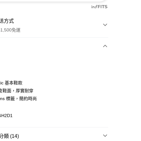
送方式
1,500免運
次付款
付款
ntic 基本鞋款
皮鞋面，厚實耐穿
ans 標籤，簡約時尚
GH2D1
y
分期
類 (14)