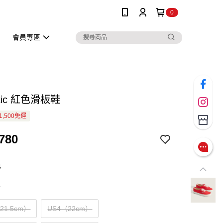
0
會員專區
ntic 紅色滑板鞋
1,500免運
780
色
寸
（21.5cm）
US4（22cm）