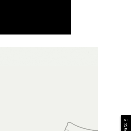
．經典原創
AUTHENTIC
依本服務之必要範圍內提供個人資料，並將交易相關給付款項請
0，滿NT$1,500(含以上)免運費
讓予恩沛科技股份有限公司。
個人資料處理事宜，請瀏覽以下網址：
1取貨
ee.tw/terms/#terms3
0，滿NT$1,500(含以上)免運費
年的使用者請事先徵得法定代理人或監護人之同意方可使用
E先享後付」，若未經同意申辦者引起之損失，本公司不負相關責
AFTEE先享後付」時，將依據個別帳號之用戶狀況，依本公司
0，滿NT$1,500(含以上)免運費
核予不同之上限額度；若仍有額度不足之情形，本公司將視審查
用戶進行身份認證。
一人註冊多個帳號或使用他人資訊註冊。若發現惡意使用之情
科技股份有限公司將有權停止該用戶之使用額度並採取法律行
AI
找
尺