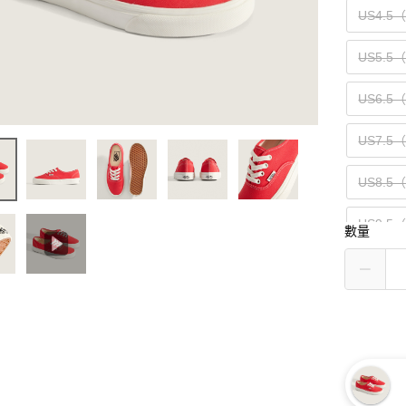
US4.5
US5.5
US6.5
US7.5
US8.5
US9.5
數量
US10.5
US11.5
US13（