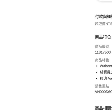
付款與運
超取滿NT$
付款方式
商品特色
信用卡一
商品編號
11817503
超商取貨
商品特色
LINE Pay
Authe
結實麂
Apple Pay
經典 V
悠遊付
銷售重點
VN000D6
Google Pa
大哥付你
相關說明
商品相關分