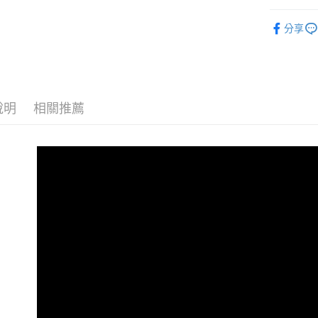
【大哥付
AFTEE先
1.本服務
全商品專
2.付款方
相關說明
分享
流程，驗
人氣商品
【關於「A
ATM付款
完成交易
AFTEE
男性
當
3.實際核
便利好安
4.訂單成
１．簡單
男性
A
消。如遇
２．便利
運送方式
無法說明
３．安心
說明
相關推薦
男性
經
【繳款方
全家取貨
1.分期款
【「AFT
女性
當
醒簡訊。
每筆NT$8
１．於結帳
2.透過簡
女性
付」結帳
A
帳／街口支
付款後全
２．訂單
女性
經
３．收到繳
每筆NT$8
【注意事
／ATM／
✨週週上新品
1.本服務
※ 請注意
萊爾富取
用戶於交
絡購買商品
春夏新品
款買賣價
先享後付
每筆NT$8
2.基於同
※ 交易是
😎精選活
資料（包
是否繳費成
付款後萊
用，由本
付客戶支
😎精選活
每筆NT$8
3.完整用
😎精選活
【注意事
7-11取貨
１．透過由