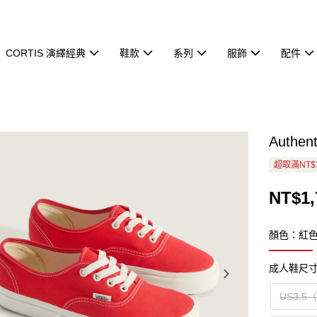
CORTIS 演繹經典
鞋款
系列
服飾
配件
Authe
超取滿NT$
NT$1,
顏色：紅
成人鞋尺
US3.5