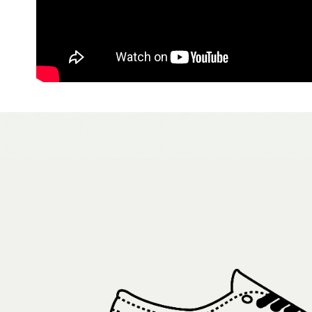
🏁經典款
交易，需
每筆NT$8
求債權轉
２．關於
付款後7-1
https://aft
每筆NT$8
３．未成
「AFTE
宅配
任。
４．使用「
每筆NT$8
即時審查
結果請求
５．嚴禁
形，恩沛
動。