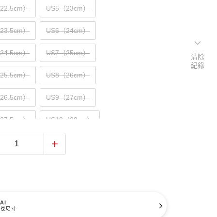
（22.5cm）
US5（23cm）
（23.5cm）
US6（24cm）
（24.5cm）
US7（25cm）
清除
紀錄
（25.5cm）
US8（26cm）
（26.5cm）
US9（27cm）
（27.5cm）
US10（28cm）
（28.5cm）
US11（29cm）
（29.5cm）
US12（30cm）
31cm）
AI
找尺寸