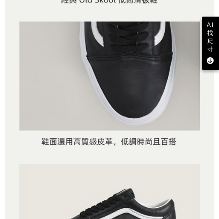
AI
找
尺
寸