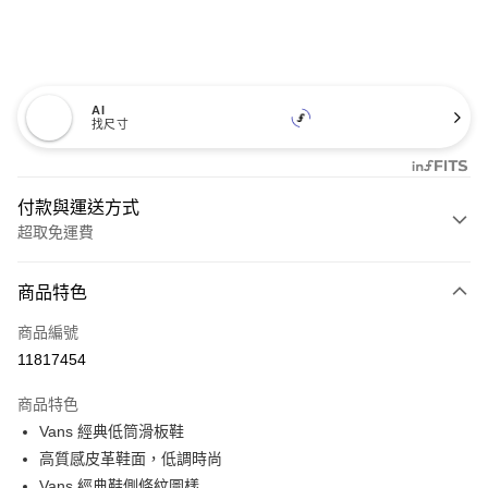
AI
找尺寸
付款與運送方式
超取免運費
付款方式
商品特色
信用卡一次付款
商品編號
超商取貨付款
11817454
LINE Pay
商品特色
Apple Pay
Vans 經典低筒滑板鞋
高質感皮革鞋面，低調時尚
悠遊付
Vans 經典鞋側條紋圖樣