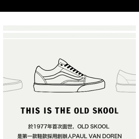
付款後萊爾富取貨
※ 交易是否成功請以「AFTEE先享後付 」之結帳頁面顯示為準，若有關於
資料（包含姓名、電話或地址）提供予台灣大哥大進項蒐集、處理及利用，
是否繳費成功／繳費後需取消欲退款等相關疑問，請聯繫「AFTEE先享後付
免運費
由本公司與您本人進行分期帳單所需資料之確認、核對及更正。
客戶支援中心」
https://netprotections.freshdesk.com/support/home
3.完整用戶服務條款，請詳閱以下連結：
https://oppay.tw/userRule
7-11取貨付款
【注意事項】
１．透過由恩沛科技股份有限公司提供之「AFTEE先享後付」服務完成之交
免運費
易，需依本服務之必要範圍內提供個人資料，並將交易相關給付款項請求債
權轉讓予恩沛科技股份有限公司。
付款後7-11取貨
２．關於個人資料處理事宜，請瀏覽以下網址：
免運費
https://aftee.tw/terms/#terms3
３．未成年的使用者請事先徵得法定代理人或監護人之同意方可使用
宅配
「AFTEE先享後付」，若未經同意申辦者引起之損失，本公司不負相關責
任。
免運費
４．使用「AFTEE先享後付」時，將依據個別帳號之用戶狀況，依本公司即
時審查核予不同之上限額度；若仍有額度不足之情形，本公司將視審查結果
請求用戶進行身份認證。
５．嚴禁一人註冊多個帳號或使用他人資訊註冊。若發現惡意使用之情形，
恩沛科技股份有限公司將有權停止該用戶之使用額度並採取法律行動。