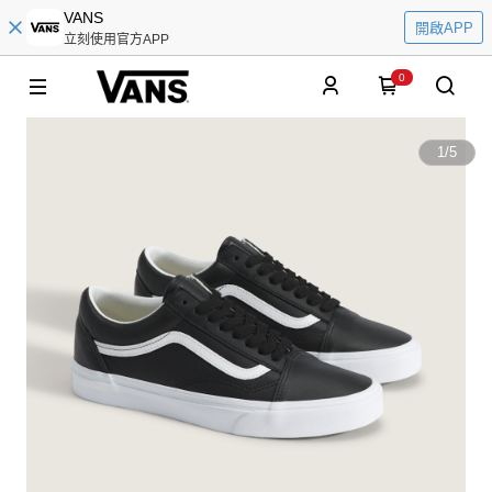
VANS
開啟APP
立刻使用官方APP
0
1
/
5