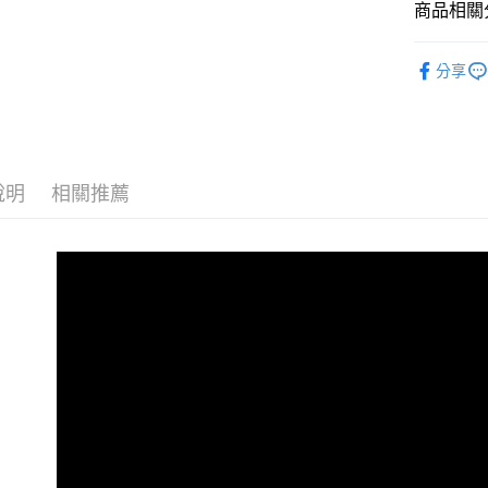
相關說明
商品相關分
【大哥付
AFTEE先
1.本服務
全商品專
2.付款方
相關說明
分享
流程，驗
人氣商品
【關於「A
ATM付款
完成交易
AFTEE
男性
當
3.實際核
便利好安
4.訂單成
１．簡單
男性
O
消。如遇
２．便利
運送方式
無法說明
３．安心
說明
相關推薦
男性
經
【繳款方
全家取貨
1.分期款
【「AFT
女性
當
醒簡訊。
免運費
１．於結帳
2.透過簡
女性
付」結帳
O
帳／街口支
付款後全
２．訂單
女性
經
３．收到繳
免運費
【注意事
／ATM／
✨週週上新品
1.本服務
※ 請注意
萊爾富取
用戶於交
絡購買商品
春夏新品
款買賣價
先享後付
免運費
2.基於同
※ 交易是
😎精選活
資料（包
是否繳費成
付款後萊
用，由本
付客戶支
😎精選活
免運費
3.完整用
🏁經典款
【注意事