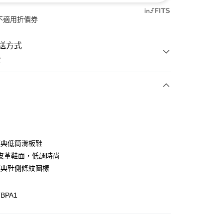
不適用折價券
送方式
費
次付款
付款
 經典低筒滑板鞋
皮革鞋面，低調時尚
 經典鞋側條紋圖樣
TBPA1
y
分期