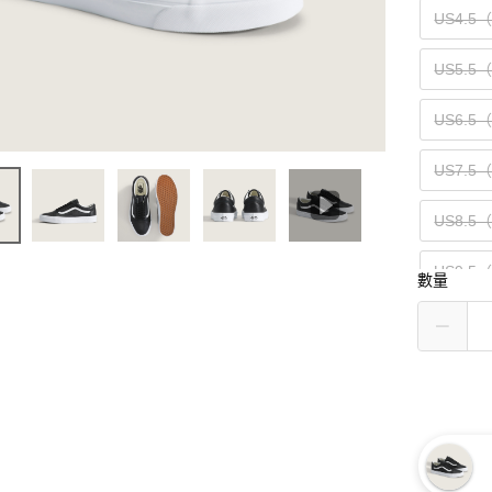
US4.5
US5.5
US6.5
US7.5
US8.5
US9.5
數量
US10.5
US11.5
US13（