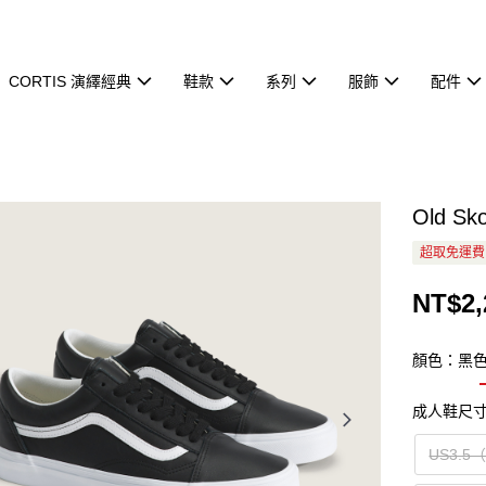
CORTIS 演繹經典
鞋款
系列
服飾
配件
Old S
超取免運費
NT$2,
顏色：黑
成人鞋尺
US3.5