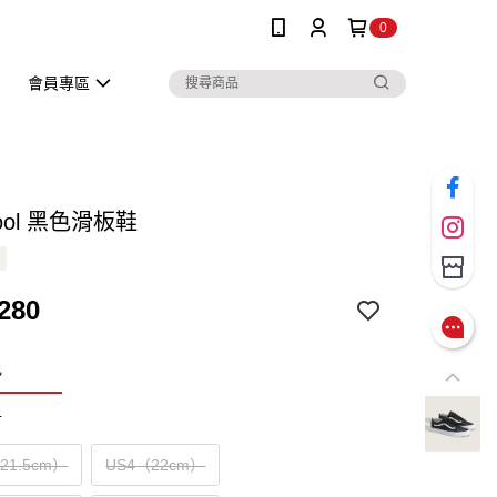
0
會員專區
kool 黑色滑板鞋
280
色
寸
（21.5cm）
US4（22cm）