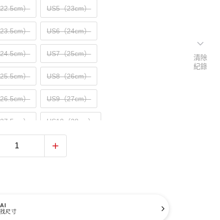
（22.5cm）
US5（23cm）
（23.5cm）
US6（24cm）
（24.5cm）
US7（25cm）
清除
紀錄
（25.5cm）
US8（26cm）
（26.5cm）
US9（27cm）
（27.5cm）
US10（28cm）
（28.5cm）
US11（29cm）
（29.5cm）
US12（30cm）
31cm）
AI
找尺寸