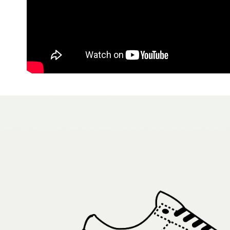
7-11取貨
１．透過由
交易，需
免運費
求債權轉
２．關於
付款後7-1
https://aft
免運費
３．未成
「AFTE
宅配
任。
４．使用「
免運費
即時審查
結果請求
５．嚴禁
形，恩沛
動。