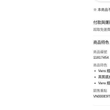
※ 本商品
付款與運
超取免運
付款方式
商品特色
信用卡一
商品編號
11817454
超商取貨
商品特色
LINE Pay
Vans
高質感
Apple Pay
Vans
悠遊付
銷售重點
VN000E9
Google Pa
大哥付你