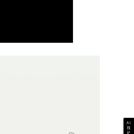
付款
恩沛科技股份有限公司提供之「AFTEE先享後付」服務完成之
依本服務之必要範圍內提供個人資料，並將交易相關給付款項請
讓予恩沛科技股份有限公司。
個人資料處理事宜，請瀏覽以下網址：
1取貨
ee.tw/terms/#terms3
年的使用者請事先徵得法定代理人或監護人之同意方可使用
E先享後付」，若未經同意申辦者引起之損失，本公司不負相關責
AFTEE先享後付」時，將依據個別帳號之用戶狀況，依本公司
核予不同之上限額度；若仍有額度不足之情形，本公司將視審查
用戶進行身份認證。
一人註冊多個帳號或使用他人資訊註冊。若發現惡意使用之情
科技股份有限公司將有權停止該用戶之使用額度並採取法律行
AI
找
尺