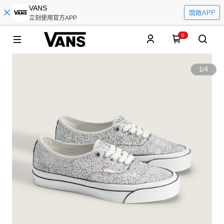
VANS
開啟APP
立刻使用官方APP
0
1
/
4