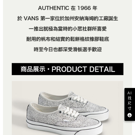
AI
找
尺
寸