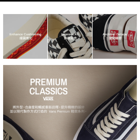
客戶支援中心」
https://netprotections.freshdesk.com/support/home
3.完整用戶服務條款，請詳閱以下連結：
https://oppay.tw/userRule
7-11取貨付款
【注意事項】
１．透過由恩沛科技股份有限公司提供之「AFTEE先享後付」服務完成之交
免運費
易，需依本服務之必要範圍內提供個人資料，並將交易相關給付款項請求債
權轉讓予恩沛科技股份有限公司。
付款後7-11取貨
２．關於個人資料處理事宜，請瀏覽以下網址：
免運費
https://aftee.tw/terms/#terms3
３．未成年的使用者請事先徵得法定代理人或監護人之同意方可使用
宅配
「AFTEE先享後付」，若未經同意申辦者引起之損失，本公司不負相關責
任。
免運費
４．使用「AFTEE先享後付」時，將依據個別帳號之用戶狀況，依本公司即
時審查核予不同之上限額度；若仍有額度不足之情形，本公司將視審查結果
請求用戶進行身份認證。
５．嚴禁一人註冊多個帳號或使用他人資訊註冊。若發現惡意使用之情形，
恩沛科技股份有限公司將有權停止該用戶之使用額度並採取法律行動。