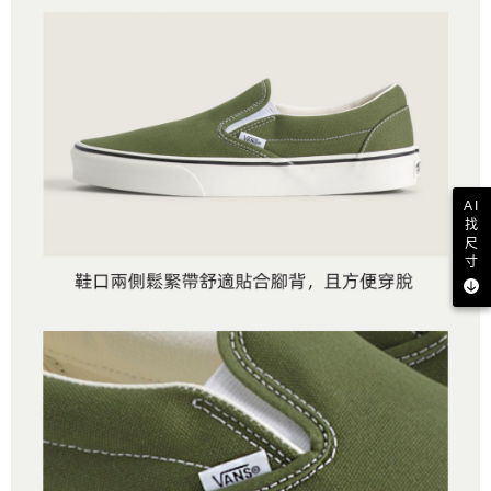
AI
找
尺
寸