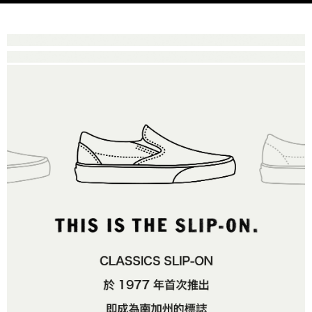
客戶支援中心」
https://netprotections.freshdesk.com/support/home
3.完整用戶服務條款，請詳閱以下連結：
https://oppay.tw/userRule
7-11取貨付款
【注意事項】
１．透過由恩沛科技股份有限公司提供之「AFTEE先享後付」服務完成之交
每筆NT$80，滿NT$1,500(含以上)免運費
易，需依本服務之必要範圍內提供個人資料，並將交易相關給付款項請求債
權轉讓予恩沛科技股份有限公司。
付款後7-11取貨
２．關於個人資料處理事宜，請瀏覽以下網址：
每筆NT$80，滿NT$1,500(含以上)免運費
https://aftee.tw/terms/#terms3
３．未成年的使用者請事先徵得法定代理人或監護人之同意方可使用
宅配
「AFTEE先享後付」，若未經同意申辦者引起之損失，本公司不負相關責
任。
每筆NT$80，滿NT$1,500(含以上)免運費
４．使用「AFTEE先享後付」時，將依據個別帳號之用戶狀況，依本公司即
時審查核予不同之上限額度；若仍有額度不足之情形，本公司將視審查結果
請求用戶進行身份認證。
５．嚴禁一人註冊多個帳號或使用他人資訊註冊。若發現惡意使用之情形，
恩沛科技股份有限公司將有權停止該用戶之使用額度並採取法律行動。