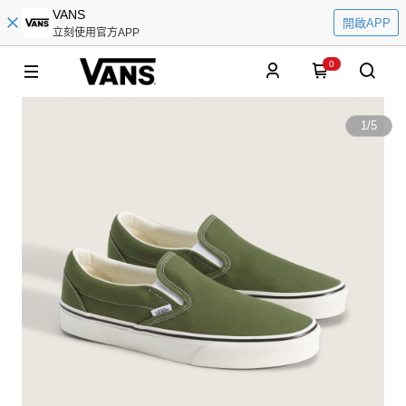
VANS
開啟APP
立刻使用官方APP
0
1
/
5