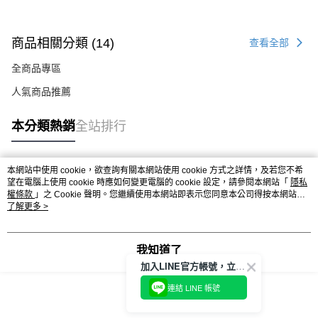
商品相關分類 (14)
查看全部
全商品專區
人氣商品推薦
本分類熱銷
全站排行
本網站中使用 cookie，欲查詢有關本網站使用 cookie 方式之詳情，及若您不希
熱門標籤
望在電腦上使用 cookie 時應如何變更電腦的 cookie 設定，請參閱本網站「
隱私
權條款
」之 Cookie 聲明。您繼續使用本網站即表示您同意本公司得按本網站使
用條款之 Cookie 聲明使用 cookie。
了解更多 >
我知道了
加入LINE官方帳號，立即獲得$100購物金!
連結 LINE 帳號