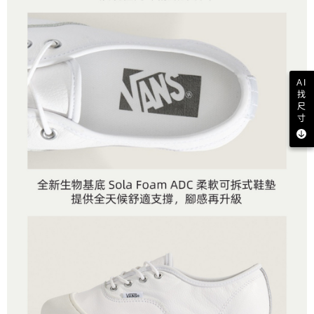
AI
找
尺
寸