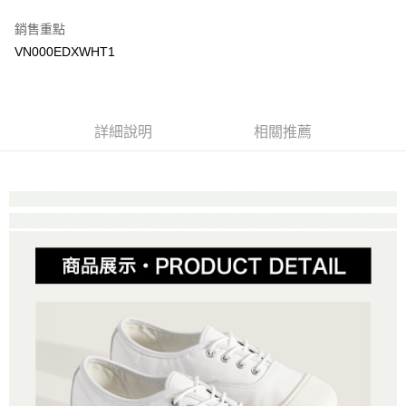
Google Pay
銷售重點
大哥付你分期
VN000EDXWHT1
相關說明
【大哥付你分期使用說明】
AFTEE先享後付
1.本服務由台灣大哥大提供，台灣大哥大用戶可立即使用無須另外申請。
2.付款方式選擇「大哥付你分期」，訂單成立後會自動跳轉到大哥付的交易
相關說明
詳細說明
相關推薦
流程，驗證手機門號後，選擇欲分期的期數、繳款截止日，確認付款後即完
【關於「AFTEE先享後付」】
成交易。
ATM付款
AFTEE先享後付是「在收到商品之後才付款」的支付方式。 讓您購物簡單
3.實際核准額度、可分期數及費用金額請依後續交易確認頁面所載為準。
便利好安心！
4.訂單成立30分鐘內，如未前往確認交易或遇審核未通過，訂單將自動取
１．簡單：不需註冊會員、不需綁卡、不需儲值。
運送方式
消。如遇「轉專審核」未通過狀況，表示未達大哥付你分期系統評分，恕無
２．便利：只要手機號碼，簡訊認證，即可結帳。
法說明評估內容。
３．安心：先確認商品／服務後，再付款。
全家取貨付款
【繳款方式說明】
1.分期款項不併入電信帳單，「大哥付你分期」於每月結算日後寄送繳費提
免運費
【「AFTEE先享後付」結帳流程】
醒簡訊。
１．於結帳方式選擇「AFTEE先享後付」後，將跳轉至「AFTEE先享後付」
2.透過簡訊連結打開帳單後，可選擇「超商條碼／台灣大直營門市／銀行轉
付款後全家取貨
結帳頁面，進行簡訊認證並確認金額後，即可完成結帳。
帳／街口支付／iPASS MONEY」等通路繳費。
２．訂單成立數日內，您將收到繳費通知簡訊。
免運費
３．收到繳費通知簡訊後14天內，點擊此簡訊中的連結，可透過四大超商／
【注意事項】
ATM／網路銀行／等多元方式進行付款，方視為交易完成。
萊爾富取貨付款
1.本服務係由「台灣大哥大股份有限公司」（以下簡稱本公司）所提供，讓
※ 請注意：結帳手續完成當下不需立刻繳費，但若您需要取消訂單，請聯絡
用戶於交易時，得透過本服務購買商品或服務，並由商店將買賣／分期付款
免運費
購買商品的店家。未經商家同意取消之訂單仍視為有效，需透過AFTEE先享
買賣價金債權讓與本公司後，依約使用本公司帳單繳交帳款。
後付繳納相關費用。
2.基於同意付款使用「大哥付你分期」之契約關係目的，商店將以您的個人
付款後萊爾富取貨
※ 交易是否成功請以「AFTEE先享後付 」之結帳頁面顯示為準，若有關於