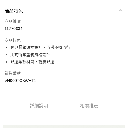
付款方式
商品特色
信用卡一次付款
商品編號
超商取貨付款
11770634
LINE Pay
商品特色
Apple Pay
經典圓領短袖設計，百搭不退流行
美式街頭塗鴉風格設計
悠遊付
舒適柔軟材質，親膚舒適
Google Pay
銷售重點
大哥付你分期
VN000TCKWHT1
相關說明
【大哥付你分期使用說明】
AFTEE先享後付
1.本服務由台灣大哥大提供，台灣大哥大用戶可立即使用無須另外申請。
2.付款方式選擇「大哥付你分期」，訂單成立後會自動跳轉到大哥付的交易
相關說明
詳細說明
相關推薦
流程，驗證手機門號後，選擇欲分期的期數、繳款截止日，確認付款後即完
【關於「AFTEE先享後付」】
成交易。
ATM付款
AFTEE先享後付是「在收到商品之後才付款」的支付方式。 讓您購物簡單
3.實際核准額度、可分期數及費用金額請依後續交易確認頁面所載為準。
便利好安心！
4.訂單成立30分鐘內，如未前往確認交易或遇審核未通過，訂單將自動取
１．簡單：不需註冊會員、不需綁卡、不需儲值。
運送方式
消。如遇「轉專審核」未通過狀況，表示未達大哥付你分期系統評分，恕無