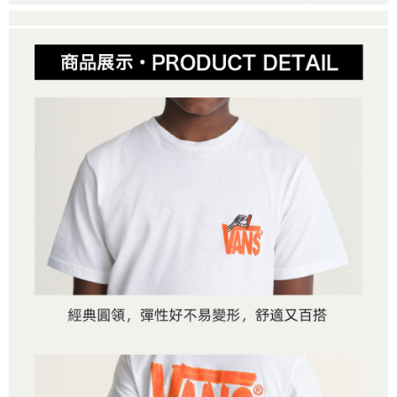
２．便利：只要手機號碼，簡訊認證，即可結帳。
法說明評估內容。
３．安心：先確認商品／服務後，再付款。
全家取貨付款
【繳款方式說明】
1.分期款項不併入電信帳單，「大哥付你分期」於每月結算日後寄送繳費提
免運費
【「AFTEE先享後付」結帳流程】
醒簡訊。
１．於結帳方式選擇「AFTEE先享後付」後，將跳轉至「AFTEE先享後付」
2.透過簡訊連結打開帳單後，可選擇「超商條碼／台灣大直營門市／銀行轉
付款後全家取貨
結帳頁面，進行簡訊認證並確認金額後，即可完成結帳。
帳／街口支付／iPASS MONEY」等通路繳費。
２．訂單成立數日內，您將收到繳費通知簡訊。
免運費
３．收到繳費通知簡訊後14天內，點擊此簡訊中的連結，可透過四大超商／
【注意事項】
ATM／網路銀行／等多元方式進行付款，方視為交易完成。
萊爾富取貨付款
1.本服務係由「台灣大哥大股份有限公司」（以下簡稱本公司）所提供，讓
※ 請注意：結帳手續完成當下不需立刻繳費，但若您需要取消訂單，請聯絡
用戶於交易時，得透過本服務購買商品或服務，並由商店將買賣／分期付款
免運費
購買商品的店家。未經商家同意取消之訂單仍視為有效，需透過AFTEE先享
買賣價金債權讓與本公司後，依約使用本公司帳單繳交帳款。
後付繳納相關費用。
2.基於同意付款使用「大哥付你分期」之契約關係目的，商店將以您的個人
付款後萊爾富取貨
※ 交易是否成功請以「AFTEE先享後付 」之結帳頁面顯示為準，若有關於
資料（包含姓名、電話或地址）提供予台灣大哥大進項蒐集、處理及利用，
是否繳費成功／繳費後需取消欲退款等相關疑問，請聯繫「AFTEE先享後付
免運費
由本公司與您本人進行分期帳單所需資料之確認、核對及更正。
客戶支援中心」
https://netprotections.freshdesk.com/support/home
3.完整用戶服務條款，請詳閱以下連結：
https://oppay.tw/userRule
7-11取貨付款
【注意事項】
１．透過由恩沛科技股份有限公司提供之「AFTEE先享後付」服務完成之交
免運費
易，需依本服務之必要範圍內提供個人資料，並將交易相關給付款項請求債
權轉讓予恩沛科技股份有限公司。
付款後7-11取貨
２．關於個人資料處理事宜，請瀏覽以下網址：
免運費
https://aftee.tw/terms/#terms3
３．未成年的使用者請事先徵得法定代理人或監護人之同意方可使用
宅配
「AFTEE先享後付」，若未經同意申辦者引起之損失，本公司不負相關責
任。
免運費