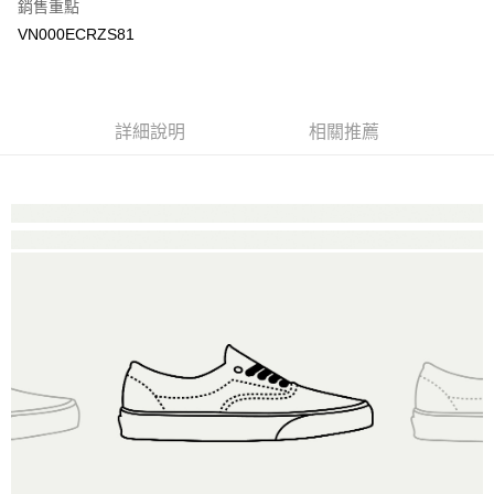
銷售重點
大哥付你分期
VN000ECRZS81
相關說明
【大哥付你分期使用說明】
AFTEE先享後付
1.本服務由台灣大哥大提供，台灣大哥大用戶可立即使用無須另外申請。
2.付款方式選擇「大哥付你分期」，訂單成立後會自動跳轉到大哥付的交易
相關說明
詳細說明
相關推薦
流程，驗證手機門號後，選擇欲分期的期數、繳款截止日，確認付款後即完
【關於「AFTEE先享後付」】
成交易。
ATM付款
AFTEE先享後付是「在收到商品之後才付款」的支付方式。 讓您購物簡單
3.實際核准額度、可分期數及費用金額請依後續交易確認頁面所載為準。
便利好安心！
4.訂單成立30分鐘內，如未前往確認交易或遇審核未通過，訂單將自動取
１．簡單：不需註冊會員、不需綁卡、不需儲值。
運送方式
消。如遇「轉專審核」未通過狀況，表示未達大哥付你分期系統評分，恕無
２．便利：只要手機號碼，簡訊認證，即可結帳。
法說明評估內容。
３．安心：先確認商品／服務後，再付款。
全家取貨付款
【繳款方式說明】
1.分期款項不併入電信帳單，「大哥付你分期」於每月結算日後寄送繳費提
免運費
【「AFTEE先享後付」結帳流程】
醒簡訊。
１．於結帳方式選擇「AFTEE先享後付」後，將跳轉至「AFTEE先享後付」
2.透過簡訊連結打開帳單後，可選擇「超商條碼／台灣大直營門市／銀行轉
付款後全家取貨
結帳頁面，進行簡訊認證並確認金額後，即可完成結帳。
帳／街口支付／iPASS MONEY」等通路繳費。
２．訂單成立數日內，您將收到繳費通知簡訊。
免運費
３．收到繳費通知簡訊後14天內，點擊此簡訊中的連結，可透過四大超商／
【注意事項】
ATM／網路銀行／等多元方式進行付款，方視為交易完成。
萊爾富取貨付款
1.本服務係由「台灣大哥大股份有限公司」（以下簡稱本公司）所提供，讓
※ 請注意：結帳手續完成當下不需立刻繳費，但若您需要取消訂單，請聯絡
用戶於交易時，得透過本服務購買商品或服務，並由商店將買賣／分期付款
免運費
購買商品的店家。未經商家同意取消之訂單仍視為有效，需透過AFTEE先享
買賣價金債權讓與本公司後，依約使用本公司帳單繳交帳款。
後付繳納相關費用。
2.基於同意付款使用「大哥付你分期」之契約關係目的，商店將以您的個人
付款後萊爾富取貨
※ 交易是否成功請以「AFTEE先享後付 」之結帳頁面顯示為準，若有關於
資料（包含姓名、電話或地址）提供予台灣大哥大進項蒐集、處理及利用，
是否繳費成功／繳費後需取消欲退款等相關疑問，請聯繫「AFTEE先享後付
免運費
由本公司與您本人進行分期帳單所需資料之確認、核對及更正。