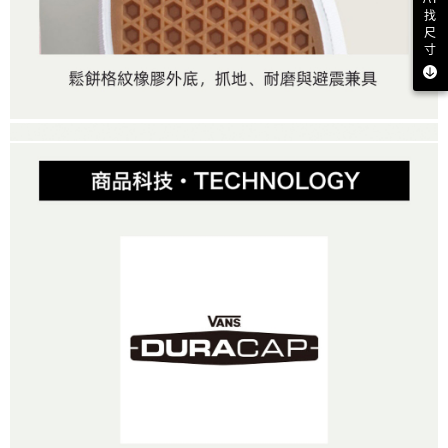
找
尺
寸