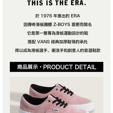
客戶支援中心」
https://netprotections.freshdesk.com/support/home
3.完整用戶服務條款，請詳閱以下連結：
https://oppay.tw/userRule
7-11取貨付款
【注意事項】
１．透過由恩沛科技股份有限公司提供之「AFTEE先享後付」服務完成之交
免運費
易，需依本服務之必要範圍內提供個人資料，並將交易相關給付款項請求債
權轉讓予恩沛科技股份有限公司。
付款後7-11取貨
２．關於個人資料處理事宜，請瀏覽以下網址：
免運費
https://aftee.tw/terms/#terms3
３．未成年的使用者請事先徵得法定代理人或監護人之同意方可使用
宅配
「AFTEE先享後付」，若未經同意申辦者引起之損失，本公司不負相關責
任。
免運費
４．使用「AFTEE先享後付」時，將依據個別帳號之用戶狀況，依本公司即
時審查核予不同之上限額度；若仍有額度不足之情形，本公司將視審查結果
請求用戶進行身份認證。
５．嚴禁一人註冊多個帳號或使用他人資訊註冊。若發現惡意使用之情形，
恩沛科技股份有限公司將有權停止該用戶之使用額度並採取法律行動。