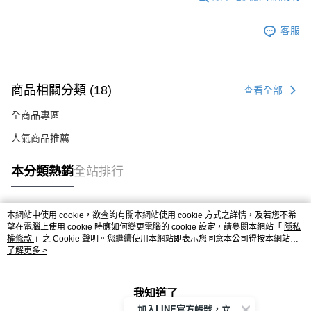
客服
商品相關分類 (18)
查看全部
全商品專區
人氣商品推薦
本分類熱銷
全站排行
本網站中使用 cookie，欲查詢有關本網站使用 cookie 方式之詳情，及若您不希
熱門標籤
望在電腦上使用 cookie 時應如何變更電腦的 cookie 設定，請參閱本網站「
隱私
權條款
」之 Cookie 聲明。您繼續使用本網站即表示您同意本公司得按本網站使
用條款之 Cookie 聲明使用 cookie。
了解更多 >
我知道了
加入LINE官方帳號，立即獲得$100購物金!