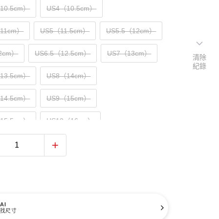
（10.5cm）
US4（10.5cm）
（11cm）
US5（11.5cm）
US5.5（12cm）
2cm）
US6.5（12.5cm）
US7（13cm）
清除
紀錄
（13.5cm）
US8（14cm）
（14.5cm）
US9（15cm）
（15.5cm）
US10（16cm）
AI
找尺寸