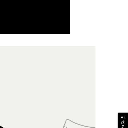
依本服務之必要範圍內提供個人資料，並將交易相關給付款項請
讓予恩沛科技股份有限公司。
個人資料處理事宜，請瀏覽以下網址：
1取貨
ee.tw/terms/#terms3
年的使用者請事先徵得法定代理人或監護人之同意方可使用
E先享後付」，若未經同意申辦者引起之損失，本公司不負相關責
AFTEE先享後付」時，將依據個別帳號之用戶狀況，依本公司
核予不同之上限額度；若仍有額度不足之情形，本公司將視審查
用戶進行身份認證。
一人註冊多個帳號或使用他人資訊註冊。若發現惡意使用之情
科技股份有限公司將有權停止該用戶之使用額度並採取法律行
AI
找
尺