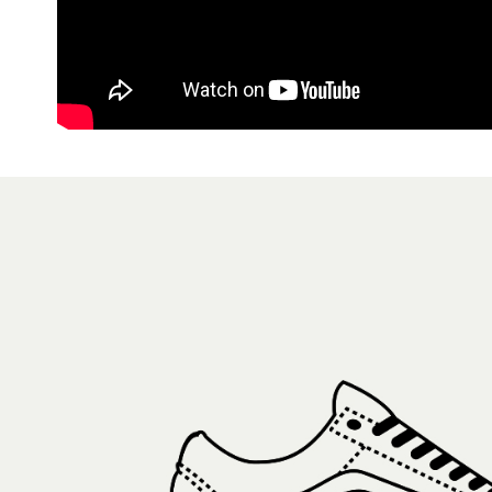
交易，需
免運費
求債權轉
２．關於
付款後7-1
https://aft
免運費
３．未成
「AFTE
宅配
任。
４．使用「
免運費
即時審查
結果請求
５．嚴禁
形，恩沛
動。