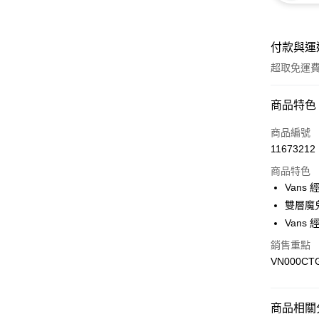
付款與運
超取免運
付款方式
商品特色
信用卡一
商品編號
11673212
超商取貨
商品特色
LINE Pay
Vans
雙層魔
Apple Pay
Vans
悠遊付
銷售重點
VN000CT
Google Pa
大哥付你
相關說明
商品相關分