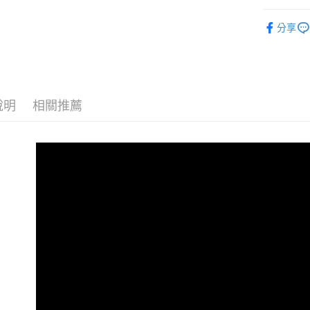
【大哥付
AFTEE先
1.本服務
全商品專
2.付款方
相關說明
分享
流程，驗
兒童
小
【關於「A
ATM付款
完成交易
AFTEE
✨週週上新品
3.實際核
便利好安
4.訂單成
１．簡單
兒童
小童
消。如遇
２．便利
運送方式
無法說明
３．安心
說明
相關推薦
春夏新品
【繳款方
全家取貨
1.分期款
【「AFT
😎精選活
醒簡訊。
免運費
１．於結帳
2.透過簡
兒童
付」結帳
兒
帳／街口支
付款後全
２．訂單
😎精選活
３．收到繳
免運費
【注意事
／ATM／
1.本服務
※ 請注意
萊爾富取
用戶於交
絡購買商品
款買賣價
先享後付
免運費
2.基於同
※ 交易是
資料（包
是否繳費成
付款後萊
用，由本
付客戶支
免運費
3.完整用
【注意事
7-11取貨
１．透過由