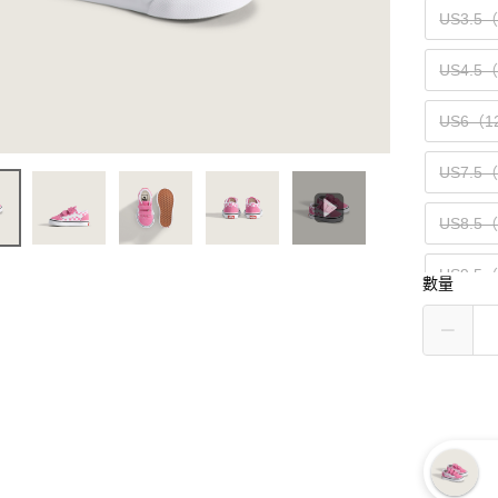
US3.5
US4.5
US6（1
US7.5
US8.5
US9.5
數量