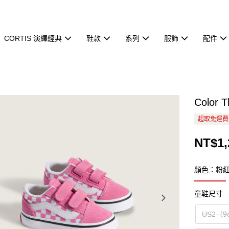
CORTIS 演繹經典
鞋款
系列
服飾
配件
Color
超取免運費
NT$1,
顏色：粉
童鞋尺寸
US2（9