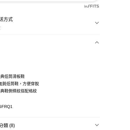
送方式
費
次付款
付款
 經典低筒滑板鞋
鬼氈低筒鞋，方便穿脫
 經典鞋側條紋搭配格紋
GFRQ1
y
分期
類 (8)