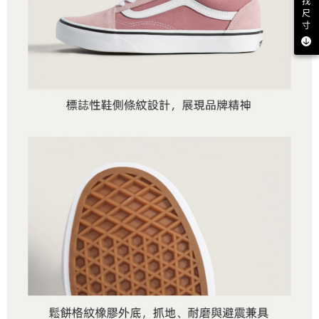
找
尺
寸