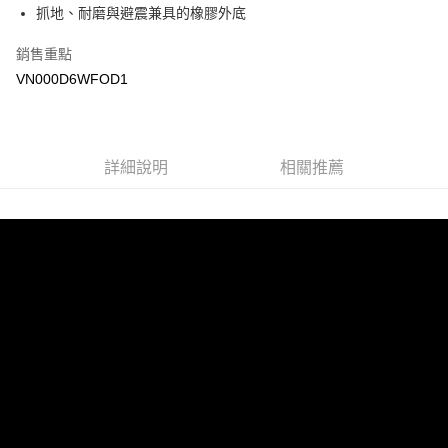
抓地、耐磨與避震兼具的橡膠外底
Google Pay
銷售重點
大哥付你分期
VN000D6WFOD1
相關說明
【大哥付你分期使用說明】
AFTEE先享後付
1.本服務由台灣大哥大提供，台灣大哥大用戶可立即使用無須另外申請。
2.付款方式選擇「大哥付你分期」，訂單成立後會自動跳轉到大哥付的交易
相關說明
詳細說明
相關推薦
流程，驗證手機門號後，選擇欲分期的期數、繳款截止日，確認付款後即完
【關於「AFTEE先享後付」】
成交易。
ATM付款
AFTEE先享後付是「在收到商品之後才付款」的支付方式。 讓您購物簡單
3.實際核准額度、可分期數及費用金額請依後續交易確認頁面所載為準。
便利好安心！
4.訂單成立30分鐘內，如未前往確認交易或遇審核未通過，訂單將自動取
１．簡單：不需註冊會員、不需綁卡、不需儲值。
運送方式
消。如遇「轉專審核」未通過狀況，表示未達大哥付你分期系統評分，恕無
２．便利：只要手機號碼，簡訊認證，即可結帳。
法說明評估內容。
３．安心：先確認商品／服務後，再付款。
全家取貨付款
【繳款方式說明】
1.分期款項不併入電信帳單，「大哥付你分期」於每月結算日後寄送繳費提
免運費
【「AFTEE先享後付」結帳流程】
醒簡訊。
１．於結帳方式選擇「AFTEE先享後付」後，將跳轉至「AFTEE先享後付」
2.透過簡訊連結打開帳單後，可選擇「超商條碼／台灣大直營門市／銀行轉
付款後全家取貨
結帳頁面，進行簡訊認證並確認金額後，即可完成結帳。
帳／街口支付／iPASS MONEY」等通路繳費。
２．訂單成立數日內，您將收到繳費通知簡訊。
免運費
３．收到繳費通知簡訊後14天內，點擊此簡訊中的連結，可透過四大超商／
【注意事項】
ATM／網路銀行／等多元方式進行付款，方視為交易完成。
萊爾富取貨付款
1.本服務係由「台灣大哥大股份有限公司」（以下簡稱本公司）所提供，讓
※ 請注意：結帳手續完成當下不需立刻繳費，但若您需要取消訂單，請聯絡
用戶於交易時，得透過本服務購買商品或服務，並由商店將買賣／分期付款
免運費
購買商品的店家。未經商家同意取消之訂單仍視為有效，需透過AFTEE先享
買賣價金債權讓與本公司後，依約使用本公司帳單繳交帳款。