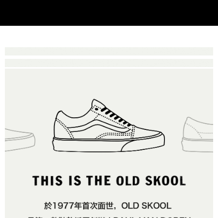
後付繳納相關費用。
2.基於同意付款使用「大哥付你分期」之契約關係目的，商店將以您的個人
付款後萊爾富取貨
※ 交易是否成功請以「AFTEE先享後付 」之結帳頁面顯示為準，若有關於
資料（包含姓名、電話或地址）提供予台灣大哥大進項蒐集、處理及利用，
是否繳費成功／繳費後需取消欲退款等相關疑問，請聯繫「AFTEE先享後付
免運費
由本公司與您本人進行分期帳單所需資料之確認、核對及更正。
客戶支援中心」
https://netprotections.freshdesk.com/support/home
3.完整用戶服務條款，請詳閱以下連結：
https://oppay.tw/userRule
7-11取貨付款
【注意事項】
１．透過由恩沛科技股份有限公司提供之「AFTEE先享後付」服務完成之交
免運費
易，需依本服務之必要範圍內提供個人資料，並將交易相關給付款項請求債
權轉讓予恩沛科技股份有限公司。
付款後7-11取貨
２．關於個人資料處理事宜，請瀏覽以下網址：
免運費
https://aftee.tw/terms/#terms3
３．未成年的使用者請事先徵得法定代理人或監護人之同意方可使用
宅配
「AFTEE先享後付」，若未經同意申辦者引起之損失，本公司不負相關責
任。
免運費
４．使用「AFTEE先享後付」時，將依據個別帳號之用戶狀況，依本公司即
時審查核予不同之上限額度；若仍有額度不足之情形，本公司將視審查結果
請求用戶進行身份認證。
５．嚴禁一人註冊多個帳號或使用他人資訊註冊。若發現惡意使用之情形，
恩沛科技股份有限公司將有權停止該用戶之使用額度並採取法律行動。