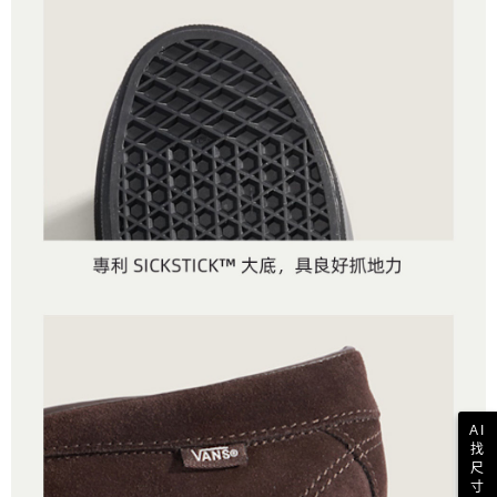
AI
找
尺
寸