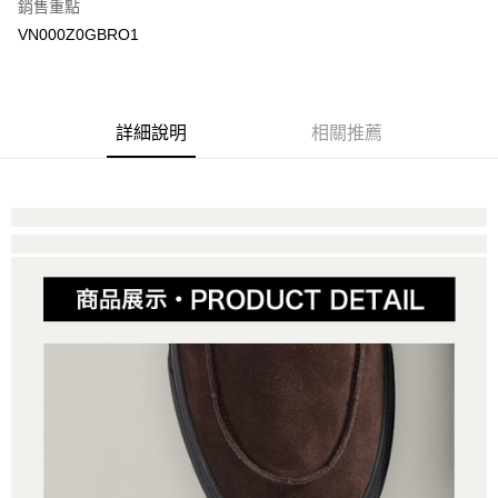
銷售重點
大哥付你分期
VN000Z0GBRO1
相關說明
【大哥付你分期使用說明】
AFTEE先享後付
1.本服務由台灣大哥大提供，台灣大哥大用戶可立即使用無須另外申請。
2.付款方式選擇「大哥付你分期」，訂單成立後會自動跳轉到大哥付的交易
相關說明
詳細說明
相關推薦
流程，驗證手機門號後，選擇欲分期的期數、繳款截止日，確認付款後即完
【關於「AFTEE先享後付」】
成交易。
ATM付款
AFTEE先享後付是「在收到商品之後才付款」的支付方式。 讓您購物簡單
3.實際核准額度、可分期數及費用金額請依後續交易確認頁面所載為準。
便利好安心！
4.訂單成立30分鐘內，如未前往確認交易或遇審核未通過，訂單將自動取
１．簡單：不需註冊會員、不需綁卡、不需儲值。
運送方式
消。如遇「轉專審核」未通過狀況，表示未達大哥付你分期系統評分，恕無
２．便利：只要手機號碼，簡訊認證，即可結帳。
法說明評估內容。
３．安心：先確認商品／服務後，再付款。
全家取貨付款
【繳款方式說明】
1.分期款項不併入電信帳單，「大哥付你分期」於每月結算日後寄送繳費提
每筆NT$80，滿NT$1,500(含以上)免運費
【「AFTEE先享後付」結帳流程】
醒簡訊。
１．於結帳方式選擇「AFTEE先享後付」後，將跳轉至「AFTEE先享後付」
2.透過簡訊連結打開帳單後，可選擇「超商條碼／台灣大直營門市／銀行轉
付款後全家取貨
結帳頁面，進行簡訊認證並確認金額後，即可完成結帳。
帳／街口支付／iPASS MONEY」等通路繳費。
２．訂單成立數日內，您將收到繳費通知簡訊。
每筆NT$80，滿NT$1,500(含以上)免運費
３．收到繳費通知簡訊後14天內，點擊此簡訊中的連結，可透過四大超商／
【注意事項】
ATM／網路銀行／等多元方式進行付款，方視為交易完成。
萊爾富取貨付款
1.本服務係由「台灣大哥大股份有限公司」（以下簡稱本公司）所提供，讓
※ 請注意：結帳手續完成當下不需立刻繳費，但若您需要取消訂單，請聯絡
用戶於交易時，得透過本服務購買商品或服務，並由商店將買賣／分期付款
每筆NT$80，滿NT$1,500(含以上)免運費
購買商品的店家。未經商家同意取消之訂單仍視為有效，需透過AFTEE先享
買賣價金債權讓與本公司後，依約使用本公司帳單繳交帳款。
後付繳納相關費用。
2.基於同意付款使用「大哥付你分期」之契約關係目的，商店將以您的個人
付款後萊爾富取貨
※ 交易是否成功請以「AFTEE先享後付 」之結帳頁面顯示為準，若有關於
資料（包含姓名、電話或地址）提供予台灣大哥大進項蒐集、處理及利用，
是否繳費成功／繳費後需取消欲退款等相關疑問，請聯繫「AFTEE先享後付
每筆NT$80，滿NT$1,500(含以上)免運費
由本公司與您本人進行分期帳單所需資料之確認、核對及更正。