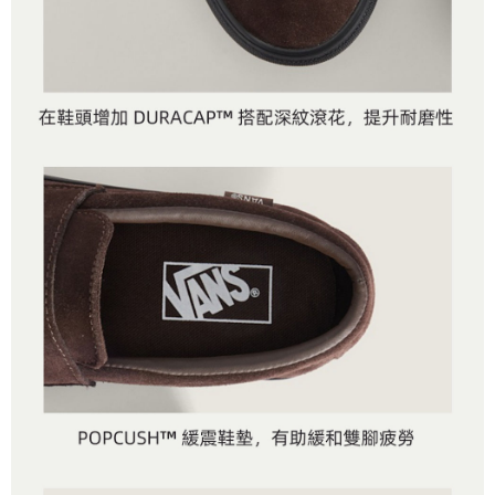
客戶支援中心」
https://netprotections.freshdesk.com/support/home
3.完整用戶服務條款，請詳閱以下連結：
https://oppay.tw/userRule
7-11取貨付款
【注意事項】
１．透過由恩沛科技股份有限公司提供之「AFTEE先享後付」服務完成之交
每筆NT$80，滿NT$1,500(含以上)免運費
易，需依本服務之必要範圍內提供個人資料，並將交易相關給付款項請求債
權轉讓予恩沛科技股份有限公司。
付款後7-11取貨
２．關於個人資料處理事宜，請瀏覽以下網址：
每筆NT$80，滿NT$1,500(含以上)免運費
https://aftee.tw/terms/#terms3
３．未成年的使用者請事先徵得法定代理人或監護人之同意方可使用
宅配
「AFTEE先享後付」，若未經同意申辦者引起之損失，本公司不負相關責
任。
每筆NT$80，滿NT$1,500(含以上)免運費
４．使用「AFTEE先享後付」時，將依據個別帳號之用戶狀況，依本公司即
時審查核予不同之上限額度；若仍有額度不足之情形，本公司將視審查結果
請求用戶進行身份認證。
５．嚴禁一人註冊多個帳號或使用他人資訊註冊。若發現惡意使用之情形，
恩沛科技股份有限公司將有權停止該用戶之使用額度並採取法律行動。