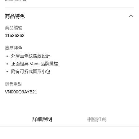
付款方式
商品特色
信用卡一次付款
商品編號
超商取貨付款
11526262
LINE Pay
商品特色
Apple Pay
外層直條紋織紋設計
正面經典 Vans 品牌織標
悠遊付
附有可拆式圓形小包
Google Pay
銷售重點
大哥付你分期
VN000Q9AYB21
相關說明
【大哥付你分期使用說明】
AFTEE先享後付
1.本服務由台灣大哥大提供，台灣大哥大用戶可立即使用無須另外申請。
2.付款方式選擇「大哥付你分期」，訂單成立後會自動跳轉到大哥付的交易
相關說明
詳細說明
相關推薦
流程，驗證手機門號後，選擇欲分期的期數、繳款截止日，確認付款後即完
【關於「AFTEE先享後付」】
成交易。
ATM付款
AFTEE先享後付是「在收到商品之後才付款」的支付方式。 讓您購物簡單
3.實際核准額度、可分期數及費用金額請依後續交易確認頁面所載為準。
便利好安心！
4.訂單成立30分鐘內，如未前往確認交易或遇審核未通過，訂單將自動取