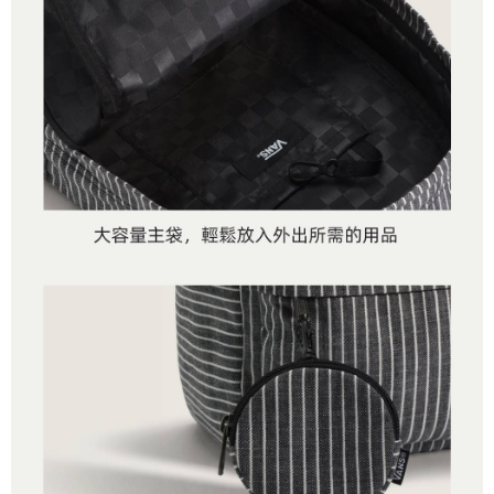
任。
免運費
４．使用「AFTEE先享後付」時，將依據個別帳號之用戶狀況，依本公司即
時審查核予不同之上限額度；若仍有額度不足之情形，本公司將視審查結果
請求用戶進行身份認證。
５．嚴禁一人註冊多個帳號或使用他人資訊註冊。若發現惡意使用之情形，
恩沛科技股份有限公司將有權停止該用戶之使用額度並採取法律行動。