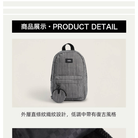
１．簡單：不需註冊會員、不需綁卡、不需儲值。
運送方式
消。如遇「轉專審核」未通過狀況，表示未達大哥付你分期系統評分，恕無
２．便利：只要手機號碼，簡訊認證，即可結帳。
法說明評估內容。
３．安心：先確認商品／服務後，再付款。
全家取貨付款
【繳款方式說明】
1.分期款項不併入電信帳單，「大哥付你分期」於每月結算日後寄送繳費提
免運費
【「AFTEE先享後付」結帳流程】
醒簡訊。
１．於結帳方式選擇「AFTEE先享後付」後，將跳轉至「AFTEE先享後付」
2.透過簡訊連結打開帳單後，可選擇「超商條碼／台灣大直營門市／銀行轉
付款後全家取貨
結帳頁面，進行簡訊認證並確認金額後，即可完成結帳。
帳／街口支付／iPASS MONEY」等通路繳費。
２．訂單成立數日內，您將收到繳費通知簡訊。
免運費
３．收到繳費通知簡訊後14天內，點擊此簡訊中的連結，可透過四大超商／
【注意事項】
ATM／網路銀行／等多元方式進行付款，方視為交易完成。
萊爾富取貨付款
1.本服務係由「台灣大哥大股份有限公司」（以下簡稱本公司）所提供，讓
※ 請注意：結帳手續完成當下不需立刻繳費，但若您需要取消訂單，請聯絡
用戶於交易時，得透過本服務購買商品或服務，並由商店將買賣／分期付款
免運費
購買商品的店家。未經商家同意取消之訂單仍視為有效，需透過AFTEE先享
買賣價金債權讓與本公司後，依約使用本公司帳單繳交帳款。
後付繳納相關費用。
2.基於同意付款使用「大哥付你分期」之契約關係目的，商店將以您的個人
付款後萊爾富取貨
※ 交易是否成功請以「AFTEE先享後付 」之結帳頁面顯示為準，若有關於
資料（包含姓名、電話或地址）提供予台灣大哥大進項蒐集、處理及利用，
是否繳費成功／繳費後需取消欲退款等相關疑問，請聯繫「AFTEE先享後付
免運費
由本公司與您本人進行分期帳單所需資料之確認、核對及更正。
客戶支援中心」
https://netprotections.freshdesk.com/support/home
3.完整用戶服務條款，請詳閱以下連結：
https://oppay.tw/userRule
7-11取貨付款
【注意事項】
１．透過由恩沛科技股份有限公司提供之「AFTEE先享後付」服務完成之交
免運費
易，需依本服務之必要範圍內提供個人資料，並將交易相關給付款項請求債
權轉讓予恩沛科技股份有限公司。
付款後7-11取貨
２．關於個人資料處理事宜，請瀏覽以下網址：
免運費
https://aftee.tw/terms/#terms3
３．未成年的使用者請事先徵得法定代理人或監護人之同意方可使用
宅配
「AFTEE先享後付」，若未經同意申辦者引起之損失，本公司不負相關責