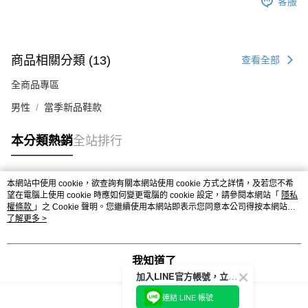
客服
商品相關分類 (13)
查看全部
全商品專區
男性
當季新品鞋款
本分類熱銷
全站排行
本網站中使用 cookie，欲查詢有關本網站使用 cookie 方式之詳情，及若您不希
熱門標籤
望在電腦上使用 cookie 時應如何變更電腦的 cookie 設定，請參閱本網站「
隱私
權條款
」之 Cookie 聲明。您繼續使用本網站即表示您同意本公司得按本網站使
用條款之 Cookie 聲明使用 cookie。
了解更多 >
我知道了
加入LINE官方帳號，立即獲得$100購物金!
連結 LINE 帳號