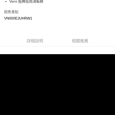
Vans 經典低筒滑板鞋
Google Pay
銷售重點
大哥付你分期
VN000EJUHRW1
相關說明
【大哥付你分期使用說明】
AFTEE先享後付
1.本服務由台灣大哥大提供，台灣大哥大用戶可立即使用無須另外申請。
2.付款方式選擇「大哥付你分期」，訂單成立後會自動跳轉到大哥付的交易
相關說明
詳細說明
相關推薦
流程，驗證手機門號後，選擇欲分期的期數、繳款截止日，確認付款後即完
【關於「AFTEE先享後付」】
成交易。
ATM付款
AFTEE先享後付是「在收到商品之後才付款」的支付方式。 讓您購物簡單
3.實際核准額度、可分期數及費用金額請依後續交易確認頁面所載為準。
便利好安心！
4.訂單成立30分鐘內，如未前往確認交易或遇審核未通過，訂單將自動取
１．簡單：不需註冊會員、不需綁卡、不需儲值。
運送方式
消。如遇「轉專審核」未通過狀況，表示未達大哥付你分期系統評分，恕無
２．便利：只要手機號碼，簡訊認證，即可結帳。
法說明評估內容。
３．安心：先確認商品／服務後，再付款。
全家取貨付款
【繳款方式說明】
1.分期款項不併入電信帳單，「大哥付你分期」於每月結算日後寄送繳費提
免運費
【「AFTEE先享後付」結帳流程】
醒簡訊。
１．於結帳方式選擇「AFTEE先享後付」後，將跳轉至「AFTEE先享後付」
2.透過簡訊連結打開帳單後，可選擇「超商條碼／台灣大直營門市／銀行轉
付款後全家取貨
結帳頁面，進行簡訊認證並確認金額後，即可完成結帳。
帳／街口支付／iPASS MONEY」等通路繳費。
２．訂單成立數日內，您將收到繳費通知簡訊。
免運費
３．收到繳費通知簡訊後14天內，點擊此簡訊中的連結，可透過四大超商／
【注意事項】
ATM／網路銀行／等多元方式進行付款，方視為交易完成。
萊爾富取貨付款
1.本服務係由「台灣大哥大股份有限公司」（以下簡稱本公司）所提供，讓
※ 請注意：結帳手續完成當下不需立刻繳費，但若您需要取消訂單，請聯絡
用戶於交易時，得透過本服務購買商品或服務，並由商店將買賣／分期付款
免運費
購買商品的店家。未經商家同意取消之訂單仍視為有效，需透過AFTEE先享
買賣價金債權讓與本公司後，依約使用本公司帳單繳交帳款。
後付繳納相關費用。