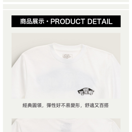
２．便利：只要手機號碼，簡訊認證，即可結帳。
法說明評估內容。
３．安心：先確認商品／服務後，再付款。
全家取貨付款
【繳款方式說明】
1.分期款項不併入電信帳單，「大哥付你分期」於每月結算日後寄送繳費提
免運費
【「AFTEE先享後付」結帳流程】
醒簡訊。
１．於結帳方式選擇「AFTEE先享後付」後，將跳轉至「AFTEE先享後付」
2.透過簡訊連結打開帳單後，可選擇「超商條碼／台灣大直營門市／銀行轉
付款後全家取貨
結帳頁面，進行簡訊認證並確認金額後，即可完成結帳。
帳／街口支付／iPASS MONEY」等通路繳費。
２．訂單成立數日內，您將收到繳費通知簡訊。
免運費
３．收到繳費通知簡訊後14天內，點擊此簡訊中的連結，可透過四大超商／
【注意事項】
ATM／網路銀行／等多元方式進行付款，方視為交易完成。
萊爾富取貨付款
1.本服務係由「台灣大哥大股份有限公司」（以下簡稱本公司）所提供，讓
※ 請注意：結帳手續完成當下不需立刻繳費，但若您需要取消訂單，請聯絡
用戶於交易時，得透過本服務購買商品或服務，並由商店將買賣／分期付款
免運費
購買商品的店家。未經商家同意取消之訂單仍視為有效，需透過AFTEE先享
買賣價金債權讓與本公司後，依約使用本公司帳單繳交帳款。
後付繳納相關費用。
2.基於同意付款使用「大哥付你分期」之契約關係目的，商店將以您的個人
付款後萊爾富取貨
※ 交易是否成功請以「AFTEE先享後付 」之結帳頁面顯示為準，若有關於
資料（包含姓名、電話或地址）提供予台灣大哥大進項蒐集、處理及利用，
是否繳費成功／繳費後需取消欲退款等相關疑問，請聯繫「AFTEE先享後付
免運費
由本公司與您本人進行分期帳單所需資料之確認、核對及更正。
客戶支援中心」
https://netprotections.freshdesk.com/support/home
3.完整用戶服務條款，請詳閱以下連結：
https://oppay.tw/userRule
7-11取貨付款
【注意事項】
１．透過由恩沛科技股份有限公司提供之「AFTEE先享後付」服務完成之交
免運費
易，需依本服務之必要範圍內提供個人資料，並將交易相關給付款項請求債
權轉讓予恩沛科技股份有限公司。
付款後7-11取貨
２．關於個人資料處理事宜，請瀏覽以下網址：
免運費
https://aftee.tw/terms/#terms3
３．未成年的使用者請事先徵得法定代理人或監護人之同意方可使用
宅配
「AFTEE先享後付」，若未經同意申辦者引起之損失，本公司不負相關責
任。
免運費