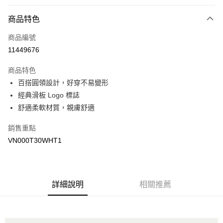
付款方式
商品特色
信用卡一次付款
商品編號
超商取貨付款
11449676
LINE Pay
商品特色
Apple Pay
百搭圓領設計，好穿不易變形
經典滑板 Logo 標誌
悠遊付
舒適柔軟材質，親膚舒適
Google Pay
銷售重點
大哥付你分期
VN000T30WHT1
相關說明
【大哥付你分期使用說明】
AFTEE先享後付
1.本服務由台灣大哥大提供，台灣大哥大用戶可立即使用無須另外申請。
2.付款方式選擇「大哥付你分期」，訂單成立後會自動跳轉到大哥付的交易
相關說明
詳細說明
相關推薦
流程，驗證手機門號後，選擇欲分期的期數、繳款截止日，確認付款後即完
【關於「AFTEE先享後付」】
成交易。
ATM付款
AFTEE先享後付是「在收到商品之後才付款」的支付方式。 讓您購物簡單
3.實際核准額度、可分期數及費用金額請依後續交易確認頁面所載為準。
便利好安心！
4.訂單成立30分鐘內，如未前往確認交易或遇審核未通過，訂單將自動取
１．簡單：不需註冊會員、不需綁卡、不需儲值。
運送方式
消。如遇「轉專審核」未通過狀況，表示未達大哥付你分期系統評分，恕無