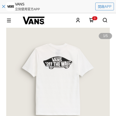
VANS
開啟APP
立刻使用官方APP
0
1
/
5