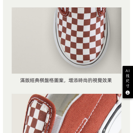
AI
找
尺
寸