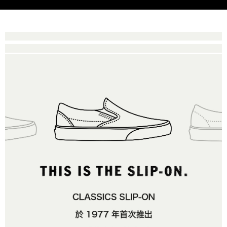
是否繳費成功／繳費後需取消欲退款等相關疑問，請聯繫「AFTEE先享後付
免運費
由本公司與您本人進行分期帳單所需資料之確認、核對及更正。
客戶支援中心」
https://netprotections.freshdesk.com/support/home
3.完整用戶服務條款，請詳閱以下連結：
https://oppay.tw/userRule
7-11取貨付款
【注意事項】
１．透過由恩沛科技股份有限公司提供之「AFTEE先享後付」服務完成之交
免運費
易，需依本服務之必要範圍內提供個人資料，並將交易相關給付款項請求債
權轉讓予恩沛科技股份有限公司。
付款後7-11取貨
２．關於個人資料處理事宜，請瀏覽以下網址：
免運費
https://aftee.tw/terms/#terms3
３．未成年的使用者請事先徵得法定代理人或監護人之同意方可使用
宅配
「AFTEE先享後付」，若未經同意申辦者引起之損失，本公司不負相關責
任。
免運費
４．使用「AFTEE先享後付」時，將依據個別帳號之用戶狀況，依本公司即
時審查核予不同之上限額度；若仍有額度不足之情形，本公司將視審查結果
請求用戶進行身份認證。
５．嚴禁一人註冊多個帳號或使用他人資訊註冊。若發現惡意使用之情形，
恩沛科技股份有限公司將有權停止該用戶之使用額度並採取法律行動。