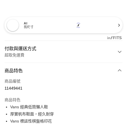
AI
找尺寸
付款與運送方式
超取免運費
付款方式
商品特色
信用卡一次付款
商品編號
超商取貨付款
11449441
LINE Pay
商品特色
Apple Pay
Vans 經典低筒懶人鞋
厚實帆布鞋面，經久耐穿
悠遊付
Vans 標誌性棋盤格印花
Google Pay