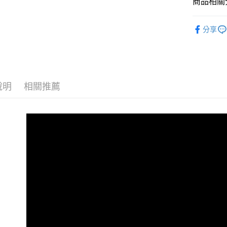
商品相關分
【大哥付
AFTEE先
1.本服務
全商品專
2.付款方
相關說明
分享
流程，驗
兒童
小
【關於「A
ATM付款
完成交易
AFTEE
🏁棋盤格
3.實際核
便利好安
4.訂單成
１．簡單
✨週週上新品
消。如遇
２．便利
運送方式
無法說明
３．安心
說明
相關推薦
兒童
小童
【繳款方
全家取貨
1.分期款
【「AFT
春夏新品
醒簡訊。
免運費
１．於結帳
2.透過簡
😎精選活
付」結帳
帳／街口支
付款後全
２．訂單
😎精選活
３．收到繳
免運費
【注意事
／ATM／
兒童
兒
1.本服務
※ 請注意
萊爾富取
用戶於交
絡購買商品
🏁經典款
款買賣價
先享後付
免運費
2.基於同
※ 交易是
資料（包
是否繳費成
付款後萊
用，由本
付客戶支
免運費
3.完整用
【注意事