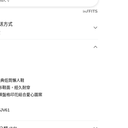
找尺寸
送方式
費
次付款
付款
 經典低筒懶人鞋
布鞋面，經久耐穿
棋盤格印花結合愛心圖案
SJV61
y
分期