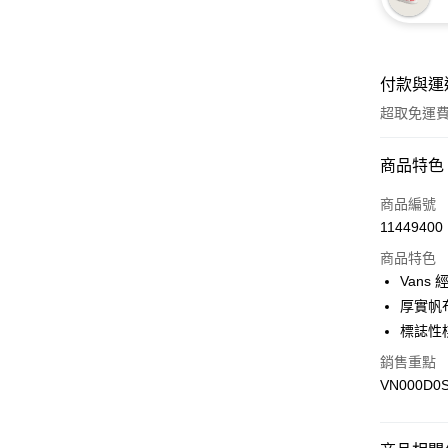
付款與運
超取免運
付款方式
商品特色
信用卡一
商品編號
11449400
超商取貨
商品特色
LINE Pay
Vans
厚實帆
Apple Pay
標誌性
悠遊付
銷售重點
VN000D0
Google Pa
大哥付你
相關說明