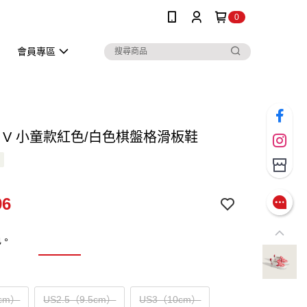
0
會員專區
-On V 小童款紅色/白色棋盤格滑板鞋
96
色。
cm）
US2.5（9.5cm）
US3（10cm）