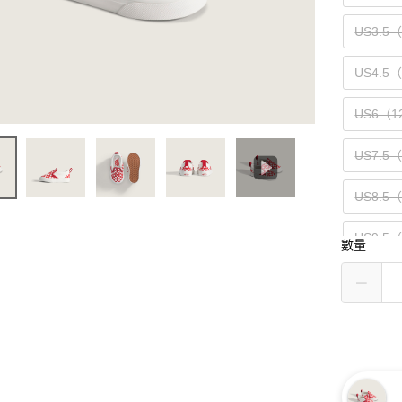
US3.5
US4.5
US6（1
US7.5
US8.5
US9.5
數量