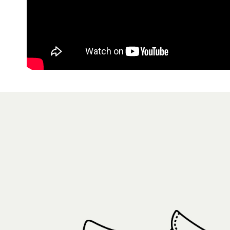
7-11取貨
１．透過由
交易，需
免運費
求債權轉
２．關於
付款後7-1
https://aft
免運費
３．未成
「AFTE
宅配
任。
４．使用「
免運費
即時審查
結果請求
５．嚴禁
形，恩沛
動。