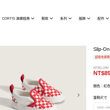
CORTIS 演繹經典
鞋款
系列
服飾
配件
Slip
超取免運費
NT$1,280
NT$8
顏色：紅
童鞋尺寸
US2（9