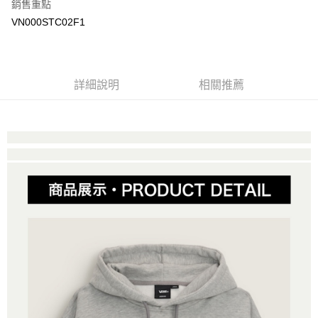
銷售重點
大哥付你分期
VN000STC02F1
相關說明
【大哥付你分期使用說明】
AFTEE先享後付
1.本服務由台灣大哥大提供，台灣大哥大用戶可立即使用無須另外申請。
2.付款方式選擇「大哥付你分期」，訂單成立後會自動跳轉到大哥付的交易
相關說明
詳細說明
相關推薦
流程，驗證手機門號後，選擇欲分期的期數、繳款截止日，確認付款後即完
【關於「AFTEE先享後付」】
成交易。
ATM付款
AFTEE先享後付是「在收到商品之後才付款」的支付方式。 讓您購物簡單
3.實際核准額度、可分期數及費用金額請依後續交易確認頁面所載為準。
便利好安心！
4.訂單成立30分鐘內，如未前往確認交易或遇審核未通過，訂單將自動取
１．簡單：不需註冊會員、不需綁卡、不需儲值。
運送方式
消。如遇「轉專審核」未通過狀況，表示未達大哥付你分期系統評分，恕無
２．便利：只要手機號碼，簡訊認證，即可結帳。
法說明評估內容。
３．安心：先確認商品／服務後，再付款。
全家取貨付款
【繳款方式說明】
1.分期款項不併入電信帳單，「大哥付你分期」於每月結算日後寄送繳費提
免運費
【「AFTEE先享後付」結帳流程】
醒簡訊。
１．於結帳方式選擇「AFTEE先享後付」後，將跳轉至「AFTEE先享後付」
2.透過簡訊連結打開帳單後，可選擇「超商條碼／台灣大直營門市／銀行轉
付款後全家取貨
結帳頁面，進行簡訊認證並確認金額後，即可完成結帳。
帳／街口支付／iPASS MONEY」等通路繳費。
２．訂單成立數日內，您將收到繳費通知簡訊。
免運費
３．收到繳費通知簡訊後14天內，點擊此簡訊中的連結，可透過四大超商／
【注意事項】
ATM／網路銀行／等多元方式進行付款，方視為交易完成。
萊爾富取貨付款
1.本服務係由「台灣大哥大股份有限公司」（以下簡稱本公司）所提供，讓
※ 請注意：結帳手續完成當下不需立刻繳費，但若您需要取消訂單，請聯絡
用戶於交易時，得透過本服務購買商品或服務，並由商店將買賣／分期付款
免運費
購買商品的店家。未經商家同意取消之訂單仍視為有效，需透過AFTEE先享
買賣價金債權讓與本公司後，依約使用本公司帳單繳交帳款。
後付繳納相關費用。
2.基於同意付款使用「大哥付你分期」之契約關係目的，商店將以您的個人
付款後萊爾富取貨
※ 交易是否成功請以「AFTEE先享後付 」之結帳頁面顯示為準，若有關於
資料（包含姓名、電話或地址）提供予台灣大哥大進項蒐集、處理及利用，
是否繳費成功／繳費後需取消欲退款等相關疑問，請聯繫「AFTEE先享後付
免運費
由本公司與您本人進行分期帳單所需資料之確認、核對及更正。