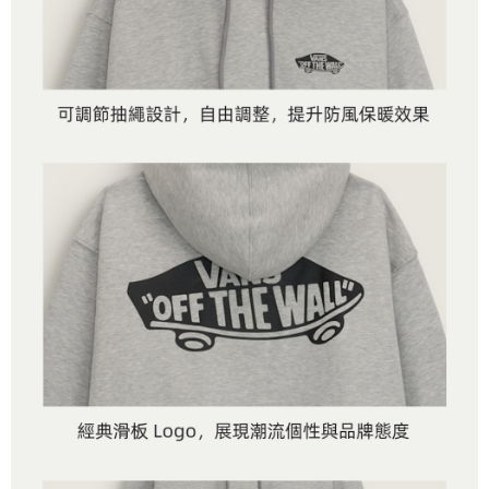
客戶支援中心」
https://netprotections.freshdesk.com/support/home
3.完整用戶服務條款，請詳閱以下連結：
https://oppay.tw/userRule
7-11取貨付款
【注意事項】
１．透過由恩沛科技股份有限公司提供之「AFTEE先享後付」服務完成之交
免運費
易，需依本服務之必要範圍內提供個人資料，並將交易相關給付款項請求債
權轉讓予恩沛科技股份有限公司。
付款後7-11取貨
２．關於個人資料處理事宜，請瀏覽以下網址：
免運費
https://aftee.tw/terms/#terms3
３．未成年的使用者請事先徵得法定代理人或監護人之同意方可使用
宅配
「AFTEE先享後付」，若未經同意申辦者引起之損失，本公司不負相關責
任。
免運費
４．使用「AFTEE先享後付」時，將依據個別帳號之用戶狀況，依本公司即
時審查核予不同之上限額度；若仍有額度不足之情形，本公司將視審查結果
請求用戶進行身份認證。
５．嚴禁一人註冊多個帳號或使用他人資訊註冊。若發現惡意使用之情形，
恩沛科技股份有限公司將有權停止該用戶之使用額度並採取法律行動。