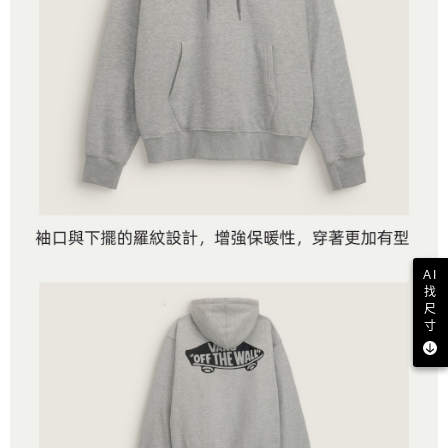
AI
找
尺
寸