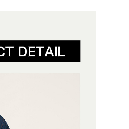
項不併入電信帳單，「大哥付你分期」於每月結算日後寄送繳費提
EE先享後付」結帳流程】
配件
當季新品服飾配件
0，滿NT$1,500(含以上)免運費
方式選擇「AFTEE先享後付」後，將跳轉至「AFTEE先享後
訊連結打開帳單後，可選擇「超商條碼／台灣大直營門市／銀行轉
配件
頁面，進行簡訊認證並確認金額後，即可完成結帳。
外套
付／iPASS MONEY」等通路繳費。
家取貨
成立數日內，您將收到繳費通知簡訊。
費通知簡訊後14天內，點擊此簡訊中的連結，可透過四大超商
0，滿NT$1,500(含以上)免運費
項】
網路銀行／等多元方式進行付款，方視為交易完成。
動
Outlet Sale💥最低5折起
係由「台灣大哥大股份有限公司」（以下簡稱本公司）所提供，讓
：結帳手續完成當下不需立刻繳費，但若您需要取消訂單，請聯
貨付款
易時，得透過本服務購買商品或服務，並由商店將買賣／分期付
的店家。未經商家同意取消之訂單仍視為有效，需透過AFTEE
動
拒絕沉悶 ‧ 亮點服飾
外套
金債權讓與本公司後，依約使用本公司帳單繳交帳款。
繳納相關費用。
0，滿NT$1,500(含以上)免運費
意付款使用「大哥付你分期」之契約關係目的，商店將以您的個人
否成功請以「AFTEE先享後付 」之結帳頁面顯示為準，若有關於
含姓名、電話或地址）提供予台灣大哥大進項蒐集、處理及利
功／繳費後需取消欲退款等相關疑問，請聯繫「AFTEE先享後
爾富取貨
公司與您本人進行分期帳單所需資料之確認、核對及更正。
援中心」
https://netprotections.freshdesk.com/support/home
0，滿NT$1,500(含以上)免運費
戶服務條款，請詳閱以下連結：
https://oppay.tw/userRule
項】
付款
恩沛科技股份有限公司提供之「AFTEE先享後付」服務完成之
依本服務之必要範圍內提供個人資料，並將交易相關給付款項請
0，滿NT$1,500(含以上)免運費
讓予恩沛科技股份有限公司。
個人資料處理事宜，請瀏覽以下網址：
1取貨
ee.tw/terms/#terms3
0，滿NT$1,500(含以上)免運費
年的使用者請事先徵得法定代理人或監護人之同意方可使用
E先享後付」，若未經同意申辦者引起之損失，本公司不負相關責
AFTEE先享後付」時，將依據個別帳號之用戶狀況，依本公司
0，滿NT$1,500(含以上)免運費
核予不同之上限額度；若仍有額度不足之情形，本公司將視審查
用戶進行身份認證。