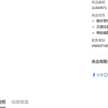
信用卡一
商品編號
11444971
超商取貨
商品特色
LINE Pay
融合現
正面拉
Apple Pay
條紋細
悠遊付
銷售重點
VN000T6E
Google Pa
大哥付你
相關說明
商品相關分
【大哥付
AFTEE先
1.本服務
全商品專
2.付款方
相關說明
分享
流程，驗
男性
男
【關於「A
ATM付款
完成交易
AFTEE
女性
女
3.實際核
便利好安
4.訂單成
１．簡單
男生服飾
消。如遇
２．便利
運送方式
無法說明
３．安心
說明
相關推薦
男生服飾
【繳款方
全家取貨