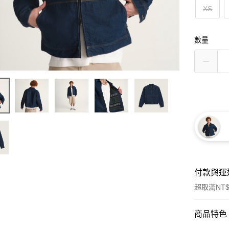
XS
數量
付款與運
超取滿NT$
付款方式
商品特色