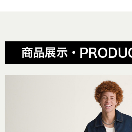
1.分期款
【「AFT
女生服飾
醒簡訊。
每筆NT$8
１．於結帳
2.透過簡
女生服飾
付」結帳
帳／街口支
付款後全
２．訂單
春夏新品
３．收到繳
每筆NT$8
【注意事
／ATM／
😎精選活
1.本服務
※ 請注意
萊爾富取
用戶於交
絡購買商品
😎精選活
款買賣價
先享後付
每筆NT$8
2.基於同
※ 交易是
資料（包
是否繳費成
付款後萊
用，由本
付客戶支
每筆NT$8
3.完整用
【注意事
7-11取貨
１．透過由
交易，需
每筆NT$8
求債權轉
２．關於
付款後7-1
https://aft
每筆NT$8
３．未成
「AFTE
宅配
任。
４．使用「
每筆NT$8
即時審查
結果請求