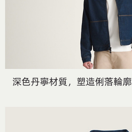
５．嚴禁
形，恩沛
動。