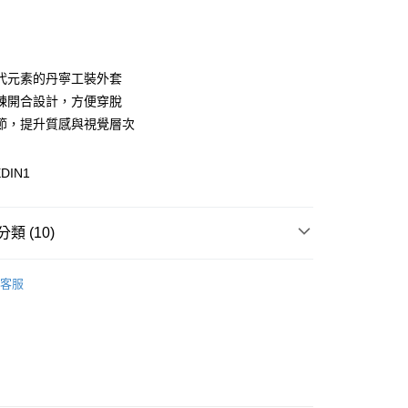
次付款
付款
代元素的丹寧工裝外套
鍊開合設計，方便穿脫
節，提升質感與視覺層次
DIN1
y
分期
類 (10)
你分期使用說明】
享後付
由台灣大哥大提供，台灣大哥大用戶可立即使用無須另外申請。
區
式選擇「大哥付你分期」，訂單成立後會自動跳轉到大哥付的交易
客服
證手機門號後，選擇欲分期的期數、繳款截止日，確認付款後即
性上衣
FTEE先享後付」】
。
先享後付是「在收到商品之後才付款」的支付方式。 讓您購物簡單
性上衣
准額度、可分期數及費用金額請依後續交易確認頁面所載為準。
心！
立30分鐘內，如未前往確認交易或遇審核未通過，訂單將自動取
：不需註冊會員、不需綁卡、不需儲值。
配件
當季新品服飾配件
「轉專審核」未通過狀況，表示未達大哥付你分期系統評分，恕
：只要手機號碼，簡訊認證，即可結帳。
評估內容。
：先確認商品／服務後，再付款。
配件
外套
式說明】
付款