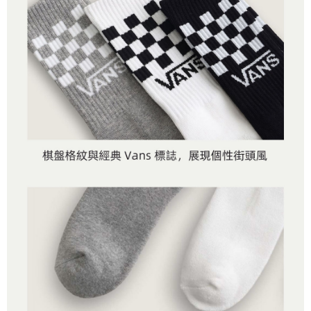
任。
每筆NT$80，滿NT$1,500(含以上)免運費
４．使用「AFTEE先享後付」時，將依據個別帳號之用戶狀況，依本公司即
時審查核予不同之上限額度；若仍有額度不足之情形，本公司將視審查結果
請求用戶進行身份認證。
５．嚴禁一人註冊多個帳號或使用他人資訊註冊。若發現惡意使用之情形，
恩沛科技股份有限公司將有權停止該用戶之使用額度並採取法律行動。