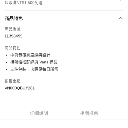
超取滿NT$1,500免運
付款方式
商品特色
信用卡一次付款
商品編號
超商取貨付款
11398499
LINE Pay
商品特色
Apple Pay
中筒包覆高度經典設計
棋盤格搭配經典 Vans 標誌
悠遊付
三件包裝一次購足每日所需
Google Pay
銷售重點
大哥付你分期
VN000QBUY281
相關說明
【大哥付你分期使用說明】
AFTEE先享後付
1.本服務由台灣大哥大提供，台灣大哥大用戶可立即使用無須另外申請。
2.付款方式選擇「大哥付你分期」，訂單成立後會自動跳轉到大哥付的交易
相關說明
詳細說明
相關推薦
流程，驗證手機門號後，選擇欲分期的期數、繳款截止日，確認付款後即完
【關於「AFTEE先享後付」】
成交易。
ATM付款
AFTEE先享後付是「在收到商品之後才付款」的支付方式。 讓您購物簡單
3.實際核准額度、可分期數及費用金額請依後續交易確認頁面所載為準。
便利好安心！