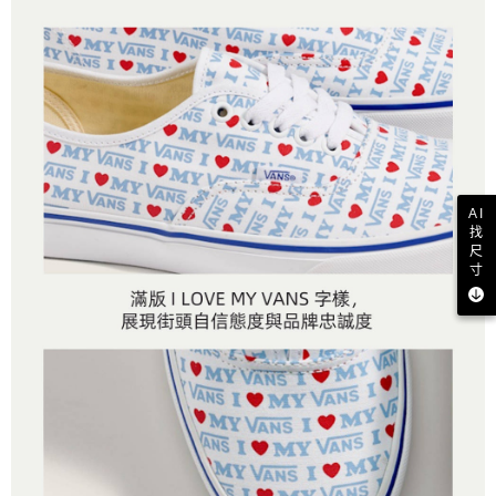
AI
找
尺
寸