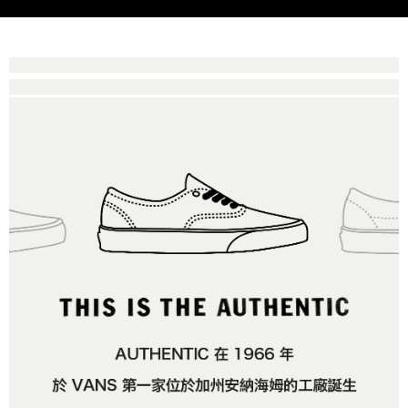
是否繳費成功／繳費後需取消欲退款等相關疑問，請聯繫「AFTEE先享後付
每筆NT$80，滿NT$1,500(含以上)免運費
由本公司與您本人進行分期帳單所需資料之確認、核對及更正。
客戶支援中心」
https://netprotections.freshdesk.com/support/home
3.完整用戶服務條款，請詳閱以下連結：
https://oppay.tw/userRule
7-11取貨付款
【注意事項】
１．透過由恩沛科技股份有限公司提供之「AFTEE先享後付」服務完成之交
每筆NT$80，滿NT$1,500(含以上)免運費
易，需依本服務之必要範圍內提供個人資料，並將交易相關給付款項請求債
權轉讓予恩沛科技股份有限公司。
付款後7-11取貨
２．關於個人資料處理事宜，請瀏覽以下網址：
每筆NT$80，滿NT$1,500(含以上)免運費
https://aftee.tw/terms/#terms3
３．未成年的使用者請事先徵得法定代理人或監護人之同意方可使用
宅配
「AFTEE先享後付」，若未經同意申辦者引起之損失，本公司不負相關責
任。
每筆NT$80，滿NT$1,500(含以上)免運費
４．使用「AFTEE先享後付」時，將依據個別帳號之用戶狀況，依本公司即
時審查核予不同之上限額度；若仍有額度不足之情形，本公司將視審查結果
請求用戶進行身份認證。
５．嚴禁一人註冊多個帳號或使用他人資訊註冊。若發現惡意使用之情形，
恩沛科技股份有限公司將有權停止該用戶之使用額度並採取法律行動。