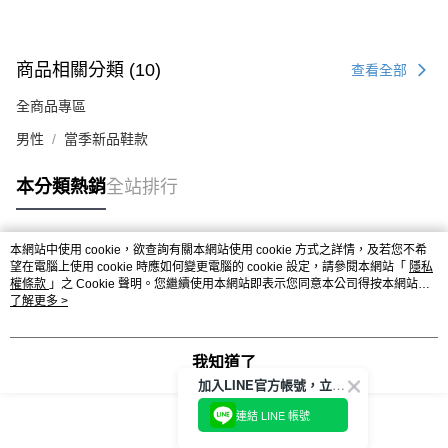
商品相關分類 (10)
查看全部
全商品專區
男性
當季新品鞋款
本分類熱銷
全站排行
本網站中使用 cookie，欲查詢有關本網站使用 cookie 方式之詳情，及若您不希
熱門標籤
望在電腦上使用 cookie 時應如何變更電腦的 cookie 設定，請參閱本網站「
隱私
權條款
」之 Cookie 聲明。您繼續使用本網站即表示您同意本公司得按本網站使
用條款之 Cookie 聲明使用 cookie。
了解更多 >
我知道了
加入LINE官方帳號，立即獲得$100購物金!
連結 LINE 帳號