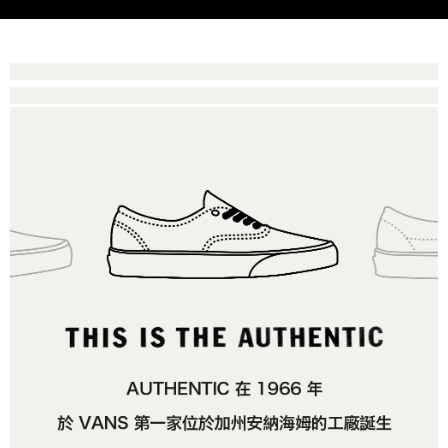
是否繳費成功／繳費後需取消欲退款等相關疑問，請聯繫「AFTEE先享後付
免運費
由本公司與您本人進行分期帳單所需資料之確認、核對及更正。
客戶支援中心」
https://netprotections.freshdesk.com/support/home
3.完整用戶服務條款，請詳閱以下連結：
https://oppay.tw/userRule
7-11取貨付款
【注意事項】
１．透過由恩沛科技股份有限公司提供之「AFTEE先享後付」服務完成之交
免運費
易，需依本服務之必要範圍內提供個人資料，並將交易相關給付款項請求債
權轉讓予恩沛科技股份有限公司。
付款後7-11取貨
２．關於個人資料處理事宜，請瀏覽以下網址：
免運費
https://aftee.tw/terms/#terms3
３．未成年的使用者請事先徵得法定代理人或監護人之同意方可使用
宅配
「AFTEE先享後付」，若未經同意申辦者引起之損失，本公司不負相關責
任。
免運費
４．使用「AFTEE先享後付」時，將依據個別帳號之用戶狀況，依本公司即
時審查核予不同之上限額度；若仍有額度不足之情形，本公司將視審查結果
請求用戶進行身份認證。
５．嚴禁一人註冊多個帳號或使用他人資訊註冊。若發現惡意使用之情形，
恩沛科技股份有限公司將有權停止該用戶之使用額度並採取法律行動。