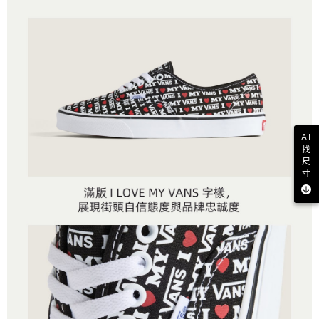
AI
找
尺
寸