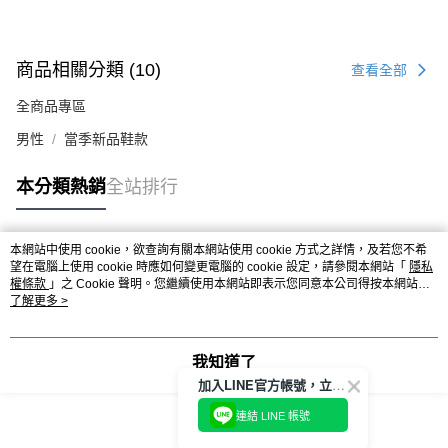
商品相關分類 (10)
查看全部
全商品專區
男性
當季新品鞋款
本分類熱銷
全站排行
本網站中使用 cookie，欲查詢有關本網站使用 cookie 方式之詳情，及若您不希
熱門標籤
望在電腦上使用 cookie 時應如何變更電腦的 cookie 設定，請參閱本網站「
隱私
權條款
」之 Cookie 聲明。您繼續使用本網站即表示您同意本公司得按本網站使
用條款之 Cookie 聲明使用 cookie。
了解更多 >
我知道了
加入LINE官方帳號，立即獲得$100購物金!
連結 LINE 帳號