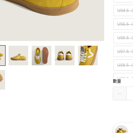
US4.5
US5.5
US6.5
US7.5
US8.5
US9.5
數量
US10.5
US11.5
US13（