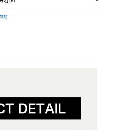
類 (6)
你分期使用說明】
享後付
由台灣大哥大提供，台灣大哥大用戶可立即使用無須另外申請。
區
式選擇「大哥付你分期」，訂單成立後會自動跳轉到大哥付的交易
客服
證手機門號後，選擇欲分期的期數、繳款截止日，確認付款後即
季新品鞋款
FTEE先享後付」】
。
先享後付是「在收到商品之後才付款」的支付方式。 讓您購物簡單
季新品鞋款
准額度、可分期數及費用金額請依後續交易確認頁面所載為準。
心！
立30分鐘內，如未前往確認交易或遇審核未通過，訂單將自動取
：不需註冊會員、不需綁卡、不需儲值。
動
精選鞋款 ‧ 搶先上脚
「轉專審核」未通過狀況，表示未達大哥付你分期系統評分，恕
：只要手機號碼，簡訊認證，即可結帳。
評估內容。
：先確認商品／服務後，再付款。
動
Outlet Sale💥最低5折起
式說明】
付款
項不併入電信帳單，「大哥付你分期」於每月結算日後寄送繳費提
EE先享後付」結帳流程】
Sport Low．Flying V
方式選擇「AFTEE先享後付」後，將跳轉至「AFTEE先享後
訊連結打開帳單後，可選擇「超商條碼／台灣大直營門市／銀行轉
頁面，進行簡訊認證並確認金額後，即可完成結帳。
付／iPASS MONEY」等通路繳費。
家取貨
成立數日內，您將收到繳費通知簡訊。
費通知簡訊後14天內，點擊此簡訊中的連結，可透過四大超商
項】
網路銀行／等多元方式進行付款，方視為交易完成。
係由「台灣大哥大股份有限公司」（以下簡稱本公司）所提供，讓
：結帳手續完成當下不需立刻繳費，但若您需要取消訂單，請聯
貨付款
易時，得透過本服務購買商品或服務，並由商店將買賣／分期付
的店家。未經商家同意取消之訂單仍視為有效，需透過AFTEE
金債權讓與本公司後，依約使用本公司帳單繳交帳款。
繳納相關費用。
意付款使用「大哥付你分期」之契約關係目的，商店將以您的個人
否成功請以「AFTEE先享後付 」之結帳頁面顯示為準，若有關於
含姓名、電話或地址）提供予台灣大哥大進項蒐集、處理及利
功／繳費後需取消欲退款等相關疑問，請聯繫「AFTEE先享後
爾富取貨
公司與您本人進行分期帳單所需資料之確認、核對及更正。
援中心」
https://netprotections.freshdesk.com/support/home
戶服務條款，請詳閱以下連結：
https://oppay.tw/userRule
項】