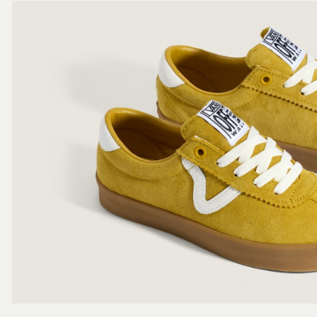
7-11取貨
１．透過由
交易，需
免運費
求債權轉
２．關於
付款後7-1
https://aft
免運費
３．未成
「AFTE
宅配
任。
４．使用「
免運費
即時審查
結果請求
５．嚴禁
形，恩沛
動。