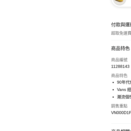
付款與運
超取免運
付款方式
商品特色
信用卡一
商品編號
11288143
超商取貨
商品特色
LINE Pay
90年
Vans
Apple Pay
潮流個性
悠遊付
銷售重點
VN000D1
Google Pa
大哥付你
相關說明