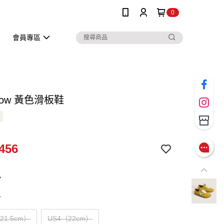
0
會員專區
 Low 黃色滑板鞋
456
色
寸
（21.5cm）
US4（22cm）