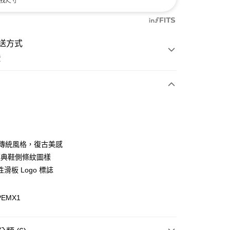
找尺寸
送方式
費
次付款
付款
代傳統風格，復古美感
 經典鞋側條紋圖樣
滑板 Logo 標誌
PEMX1
y
分期