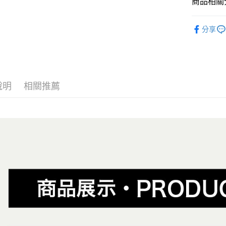
商品相關分
【大哥付
AFTEE先
1.本服務
全商品專
2.付款方
相關說明
分享
流程，驗
男性
當
【關於「A
ATM付款
完成交易
AFTEE
女性
當
3.實際核
便利好安
4.訂單成
１．簡單
😎精選活
消。如遇
２．便利
運送方式
無法說明
３．安心
說明
相關推薦
😎精選活
【繳款方
全家取貨
1.分期款
【「AFT
主題風格
醒簡訊。
免運費
１．於結帳
2.透過簡
付」結帳
帳／街口支
付款後全
２．訂單
３．收到繳
免運費
【注意事
／ATM／
1.本服務
※ 請注意
萊爾富取
用戶於交
絡購買商品
款買賣價
先享後付
免運費
2.基於同
※ 交易是
資料（包
是否繳費成
付款後萊
用，由本
付客戶支
免運費
3.完整用
【注意事