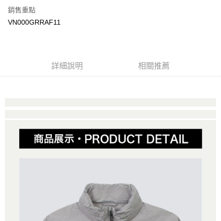
銷售重點
大哥付你分期
VN000GRRAF11
相關說明
【大哥付你分期使用說明】
AFTEE先享後付
1.本服務由台灣大哥大提供，台灣大哥大用戶可立即使用無須另外申請。
2.付款方式選擇「大哥付你分期」，訂單成立後會自動跳轉到大哥付的交易
相關說明
詳細說明
相關推薦
流程，驗證手機門號後，選擇欲分期的期數、繳款截止日，確認付款後即完
【關於「AFTEE先享後付」】
成交易。
ATM付款
AFTEE先享後付是「在收到商品之後才付款」的支付方式。 讓您購物簡單
3.實際核准額度、可分期數及費用金額請依後續交易確認頁面所載為準。
便利好安心！
4.訂單成立30分鐘內，如未前往確認交易或遇審核未通過，訂單將自動取
１．簡單：不需註冊會員、不需綁卡、不需儲值。
運送方式
消。如遇「轉專審核」未通過狀況，表示未達大哥付你分期系統評分，恕無
２．便利：只要手機號碼，簡訊認證，即可結帳。
法說明評估內容。
３．安心：先確認商品／服務後，再付款。
全家取貨付款
【繳款方式說明】
1.分期款項不併入電信帳單，「大哥付你分期」於每月結算日後寄送繳費提
免運費
【「AFTEE先享後付」結帳流程】
醒簡訊。
１．於結帳方式選擇「AFTEE先享後付」後，將跳轉至「AFTEE先享後付」
2.透過簡訊連結打開帳單後，可選擇「超商條碼／台灣大直營門市／銀行轉
付款後全家取貨
結帳頁面，進行簡訊認證並確認金額後，即可完成結帳。
帳／街口支付／iPASS MONEY」等通路繳費。
２．訂單成立數日內，您將收到繳費通知簡訊。
免運費
３．收到繳費通知簡訊後14天內，點擊此簡訊中的連結，可透過四大超商／
【注意事項】
ATM／網路銀行／等多元方式進行付款，方視為交易完成。
萊爾富取貨付款
1.本服務係由「台灣大哥大股份有限公司」（以下簡稱本公司）所提供，讓
※ 請注意：結帳手續完成當下不需立刻繳費，但若您需要取消訂單，請聯絡
用戶於交易時，得透過本服務購買商品或服務，並由商店將買賣／分期付款
免運費
購買商品的店家。未經商家同意取消之訂單仍視為有效，需透過AFTEE先享
買賣價金債權讓與本公司後，依約使用本公司帳單繳交帳款。
後付繳納相關費用。
2.基於同意付款使用「大哥付你分期」之契約關係目的，商店將以您的個人
付款後萊爾富取貨
※ 交易是否成功請以「AFTEE先享後付 」之結帳頁面顯示為準，若有關於
資料（包含姓名、電話或地址）提供予台灣大哥大進項蒐集、處理及利用，