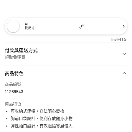
AI
找尺寸
付款與運送方式
超取免運費
付款方式
商品特色
信用卡一次付款
商品編號
超商取貨付款
11269543
LINE Pay
商品特色
Apple Pay
可收納式連帽，穿法隨心變換
胸前口袋設計，便利存放隨身小物
悠遊付
彈性袖口設計，有效阻擋寒風侵入
Google Pay