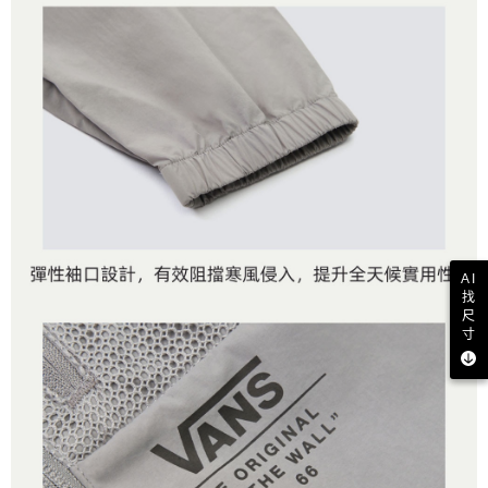
AI
找
尺
寸