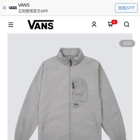
VANS
開啟APP
立刻使用官方APP
0
1
/
10