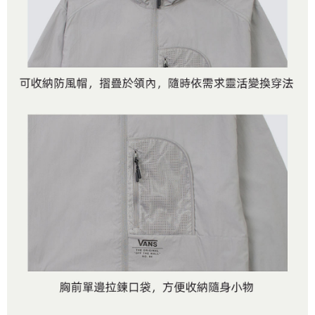
是否繳費成功／繳費後需取消欲退款等相關疑問，請聯繫「AFTEE先享後付
免運費
由本公司與您本人進行分期帳單所需資料之確認、核對及更正。
客戶支援中心」
https://netprotections.freshdesk.com/support/home
3.完整用戶服務條款，請詳閱以下連結：
https://oppay.tw/userRule
7-11取貨付款
【注意事項】
１．透過由恩沛科技股份有限公司提供之「AFTEE先享後付」服務完成之交
免運費
易，需依本服務之必要範圍內提供個人資料，並將交易相關給付款項請求債
權轉讓予恩沛科技股份有限公司。
付款後7-11取貨
２．關於個人資料處理事宜，請瀏覽以下網址：
免運費
https://aftee.tw/terms/#terms3
３．未成年的使用者請事先徵得法定代理人或監護人之同意方可使用
宅配
「AFTEE先享後付」，若未經同意申辦者引起之損失，本公司不負相關責
任。
免運費
４．使用「AFTEE先享後付」時，將依據個別帳號之用戶狀況，依本公司即
時審查核予不同之上限額度；若仍有額度不足之情形，本公司將視審查結果
請求用戶進行身份認證。
５．嚴禁一人註冊多個帳號或使用他人資訊註冊。若發現惡意使用之情形，
恩沛科技股份有限公司將有權停止該用戶之使用額度並採取法律行動。