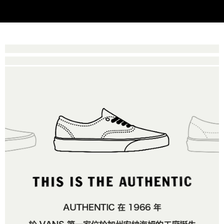
2.基於同意付款使用「大哥付你分期」之契約關係目的，商店將以您的個人
付款後萊爾富取貨
※ 交易是否成功請以「AFTEE先享後付 」之結帳頁面顯示為準，若有關於
資料（包含姓名、電話或地址）提供予台灣大哥大進項蒐集、處理及利用，
是否繳費成功／繳費後需取消欲退款等相關疑問，請聯繫「AFTEE先享後付
免運費
由本公司與您本人進行分期帳單所需資料之確認、核對及更正。
客戶支援中心」
https://netprotections.freshdesk.com/support/home
3.完整用戶服務條款，請詳閱以下連結：
https://oppay.tw/userRule
7-11取貨付款
【注意事項】
１．透過由恩沛科技股份有限公司提供之「AFTEE先享後付」服務完成之交
免運費
易，需依本服務之必要範圍內提供個人資料，並將交易相關給付款項請求債
權轉讓予恩沛科技股份有限公司。
付款後7-11取貨
２．關於個人資料處理事宜，請瀏覽以下網址：
免運費
https://aftee.tw/terms/#terms3
３．未成年的使用者請事先徵得法定代理人或監護人之同意方可使用
宅配
「AFTEE先享後付」，若未經同意申辦者引起之損失，本公司不負相關責
任。
免運費
４．使用「AFTEE先享後付」時，將依據個別帳號之用戶狀況，依本公司即
時審查核予不同之上限額度；若仍有額度不足之情形，本公司將視審查結果
請求用戶進行身份認證。
５．嚴禁一人註冊多個帳號或使用他人資訊註冊。若發現惡意使用之情形，
恩沛科技股份有限公司將有權停止該用戶之使用額度並採取法律行動。