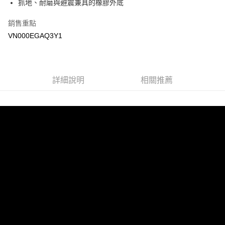
抓地、耐磨與避震兼具的橡膠外底
Google Pay
銷售重點
大哥付你分期
VN000EGAQ3Y1
相關說明
【大哥付你分期使用說明】
AFTEE先享後付
1.本服務由台灣大哥大提供，台灣大哥大用戶可立即使用無須另外申請。
2.付款方式選擇「大哥付你分期」，訂單成立後會自動跳轉到大哥付的交易
相關說明
詳細說明
相關推薦
流程，驗證手機門號後，選擇欲分期的期數、繳款截止日，確認付款後即完
【關於「AFTEE先享後付」】
成交易。
ATM付款
AFTEE先享後付是「在收到商品之後才付款」的支付方式。 讓您購物簡單
3.實際核准額度、可分期數及費用金額請依後續交易確認頁面所載為準。
便利好安心！
4.訂單成立30分鐘內，如未前往確認交易或遇審核未通過，訂單將自動取
１．簡單：不需註冊會員、不需綁卡、不需儲值。
運送方式
消。如遇「轉專審核」未通過狀況，表示未達大哥付你分期系統評分，恕無
２．便利：只要手機號碼，簡訊認證，即可結帳。
法說明評估內容。
３．安心：先確認商品／服務後，再付款。
全家取貨付款
【繳款方式說明】
1.分期款項不併入電信帳單，「大哥付你分期」於每月結算日後寄送繳費提
免運費
【「AFTEE先享後付」結帳流程】
醒簡訊。
１．於結帳方式選擇「AFTEE先享後付」後，將跳轉至「AFTEE先享後付」
2.透過簡訊連結打開帳單後，可選擇「超商條碼／台灣大直營門市／銀行轉
付款後全家取貨
結帳頁面，進行簡訊認證並確認金額後，即可完成結帳。
帳／街口支付／iPASS MONEY」等通路繳費。
２．訂單成立數日內，您將收到繳費通知簡訊。
免運費
３．收到繳費通知簡訊後14天內，點擊此簡訊中的連結，可透過四大超商／
【注意事項】
ATM／網路銀行／等多元方式進行付款，方視為交易完成。
萊爾富取貨付款
1.本服務係由「台灣大哥大股份有限公司」（以下簡稱本公司）所提供，讓
※ 請注意：結帳手續完成當下不需立刻繳費，但若您需要取消訂單，請聯絡
用戶於交易時，得透過本服務購買商品或服務，並由商店將買賣／分期付款
免運費
購買商品的店家。未經商家同意取消之訂單仍視為有效，需透過AFTEE先享
買賣價金債權讓與本公司後，依約使用本公司帳單繳交帳款。
後付繳納相關費用。