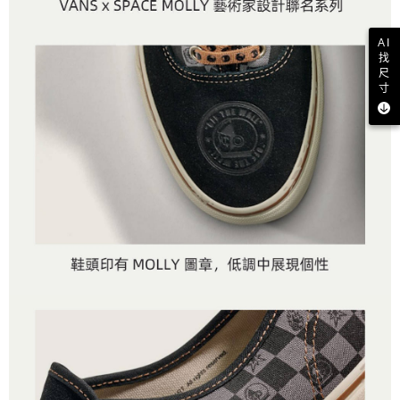
AI
找
尺
寸