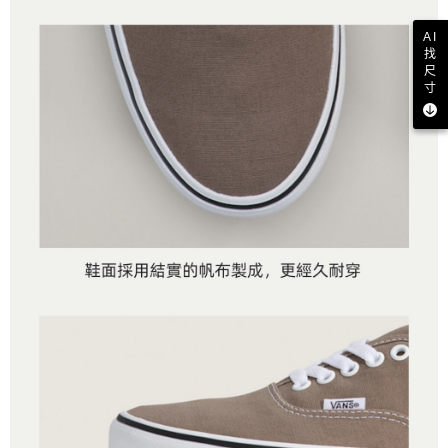
AI
找
尺
寸