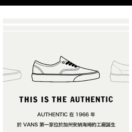
是否繳費成功／繳費後需取消欲退款等相關疑問，請聯繫「AFTEE先享後付
免運費
由本公司與您本人進行分期帳單所需資料之確認、核對及更正。
客戶支援中心」
https://netprotections.freshdesk.com/support/home
3.完整用戶服務條款，請詳閱以下連結：
https://oppay.tw/userRule
7-11取貨付款
【注意事項】
１．透過由恩沛科技股份有限公司提供之「AFTEE先享後付」服務完成之交
免運費
易，需依本服務之必要範圍內提供個人資料，並將交易相關給付款項請求債
權轉讓予恩沛科技股份有限公司。
付款後7-11取貨
２．關於個人資料處理事宜，請瀏覽以下網址：
免運費
https://aftee.tw/terms/#terms3
３．未成年的使用者請事先徵得法定代理人或監護人之同意方可使用
宅配
「AFTEE先享後付」，若未經同意申辦者引起之損失，本公司不負相關責
任。
免運費
４．使用「AFTEE先享後付」時，將依據個別帳號之用戶狀況，依本公司即
時審查核予不同之上限額度；若仍有額度不足之情形，本公司將視審查結果
請求用戶進行身份認證。
５．嚴禁一人註冊多個帳號或使用他人資訊註冊。若發現惡意使用之情形，
恩沛科技股份有限公司將有權停止該用戶之使用額度並採取法律行動。