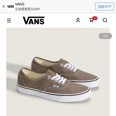
VANS
開啟APP
立刻使用官方APP
0
1
/
5