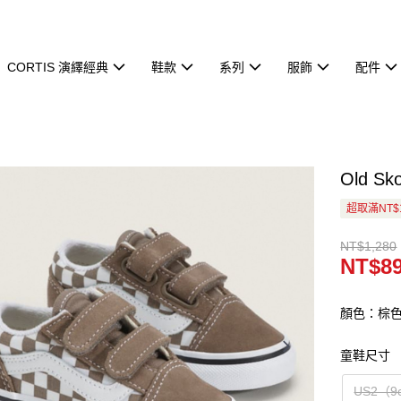
CORTIS 演繹經典
鞋款
系列
服飾
配件
Old 
超取滿NT$
NT$1,280
NT$8
顏色：棕色
童鞋尺寸
US2（9