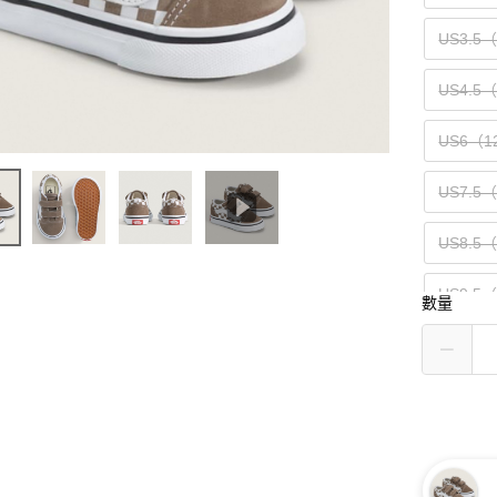
US3.5
US4.5
US6（1
US7.5
US8.5
US9.5
數量