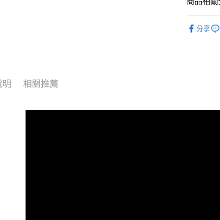
商品相關分
【大哥付
AFTEE先
1.本服務
全商品專
2.付款方
相關說明
分享
流程，驗
兒童
小
【關於「A
ATM付款
完成交易
AFTEE
🏁棋盤格
3.實際核
便利好安
4.訂單成
１．簡單
兒童
小童
消。如遇
２．便利
運送方式
無法說明
３．安心
說明
相關推薦
😎精選活
【繳款方
全家取貨
1.分期款
【「AFT
😎精選活
醒簡訊。
每筆NT$8
１．於結帳
2.透過簡
兒童
付」結帳
兒
帳／街口支
付款後全
２．訂單
😎精選活
３．收到繳
每筆NT$8
【注意事
／ATM／
🏁經典款
1.本服務
※ 請注意
萊爾富取
用戶於交
絡購買商品
款買賣價
先享後付
每筆NT$8
2.基於同
※ 交易是
資料（包
是否繳費成
付款後萊
用，由本
付客戶支
每筆NT$8
3.完整用
【注意事