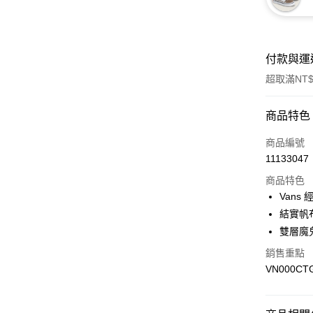
付款與運
超取滿NT$
付款方式
商品特色
信用卡一
商品編號
11133047
超商取貨
商品特色
LINE Pay
Vans
結實帆
Apple Pay
雙層魔
悠遊付
銷售重點
VN000CT
Google Pa
大哥付你
相關說明