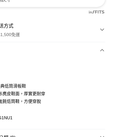
找尺寸
送方式
1,500免運
次付款
付款
 經典低筒滑板鞋
布麂皮鞋面，厚實更耐穿
鬼氈低筒鞋，方便穿脫
G1NU1
y
分期