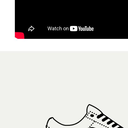
7-11取貨
１．透過由
交易，需
每筆NT$8
求債權轉
２．關於
付款後7-1
https://aft
每筆NT$8
３．未成
「AFTE
宅配
任。
４．使用「
每筆NT$8
即時審查
結果請求
５．嚴禁
形，恩沛
動。