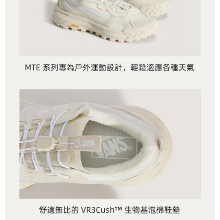
付款後萊爾富取貨
※ 交易是否成功請以「AFTEE先享後付 」之結帳頁面顯示為準，若有關於
資料（包含姓名、電話或地址）提供予台灣大哥大進項蒐集、處理及利用，
是否繳費成功／繳費後需取消欲退款等相關疑問，請聯繫「AFTEE先享後付
免運費
由本公司與您本人進行分期帳單所需資料之確認、核對及更正。
客戶支援中心」
https://netprotections.freshdesk.com/support/home
3.完整用戶服務條款，請詳閱以下連結：
https://oppay.tw/userRule
7-11取貨付款
【注意事項】
１．透過由恩沛科技股份有限公司提供之「AFTEE先享後付」服務完成之交
免運費
易，需依本服務之必要範圍內提供個人資料，並將交易相關給付款項請求債
權轉讓予恩沛科技股份有限公司。
付款後7-11取貨
２．關於個人資料處理事宜，請瀏覽以下網址：
免運費
https://aftee.tw/terms/#terms3
３．未成年的使用者請事先徵得法定代理人或監護人之同意方可使用
宅配
「AFTEE先享後付」，若未經同意申辦者引起之損失，本公司不負相關責
任。
免運費
４．使用「AFTEE先享後付」時，將依據個別帳號之用戶狀況，依本公司即
時審查核予不同之上限額度；若仍有額度不足之情形，本公司將視審查結果
請求用戶進行身份認證。
５．嚴禁一人註冊多個帳號或使用他人資訊註冊。若發現惡意使用之情形，
恩沛科技股份有限公司將有權停止該用戶之使用額度並採取法律行動。