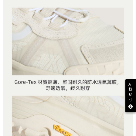
AI
找
尺
寸