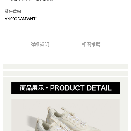
Google Pay
銷售重點
大哥付你分期
VN000DAMWHT1
相關說明
【大哥付你分期使用說明】
AFTEE先享後付
1.本服務由台灣大哥大提供，台灣大哥大用戶可立即使用無須另外申請。
2.付款方式選擇「大哥付你分期」，訂單成立後會自動跳轉到大哥付的交易
相關說明
詳細說明
相關推薦
流程，驗證手機門號後，選擇欲分期的期數、繳款截止日，確認付款後即完
【關於「AFTEE先享後付」】
成交易。
ATM付款
AFTEE先享後付是「在收到商品之後才付款」的支付方式。 讓您購物簡單
3.實際核准額度、可分期數及費用金額請依後續交易確認頁面所載為準。
便利好安心！
4.訂單成立30分鐘內，如未前往確認交易或遇審核未通過，訂單將自動取
１．簡單：不需註冊會員、不需綁卡、不需儲值。
運送方式
消。如遇「轉專審核」未通過狀況，表示未達大哥付你分期系統評分，恕無
２．便利：只要手機號碼，簡訊認證，即可結帳。
法說明評估內容。
３．安心：先確認商品／服務後，再付款。
全家取貨付款
【繳款方式說明】
1.分期款項不併入電信帳單，「大哥付你分期」於每月結算日後寄送繳費提
免運費
【「AFTEE先享後付」結帳流程】
醒簡訊。
１．於結帳方式選擇「AFTEE先享後付」後，將跳轉至「AFTEE先享後付」
2.透過簡訊連結打開帳單後，可選擇「超商條碼／台灣大直營門市／銀行轉
付款後全家取貨
結帳頁面，進行簡訊認證並確認金額後，即可完成結帳。
帳／街口支付／iPASS MONEY」等通路繳費。
２．訂單成立數日內，您將收到繳費通知簡訊。
免運費
３．收到繳費通知簡訊後14天內，點擊此簡訊中的連結，可透過四大超商／
【注意事項】
ATM／網路銀行／等多元方式進行付款，方視為交易完成。
萊爾富取貨付款
1.本服務係由「台灣大哥大股份有限公司」（以下簡稱本公司）所提供，讓
※ 請注意：結帳手續完成當下不需立刻繳費，但若您需要取消訂單，請聯絡
用戶於交易時，得透過本服務購買商品或服務，並由商店將買賣／分期付款
免運費
購買商品的店家。未經商家同意取消之訂單仍視為有效，需透過AFTEE先享
買賣價金債權讓與本公司後，依約使用本公司帳單繳交帳款。
後付繳納相關費用。
2.基於同意付款使用「大哥付你分期」之契約關係目的，商店將以您的個人