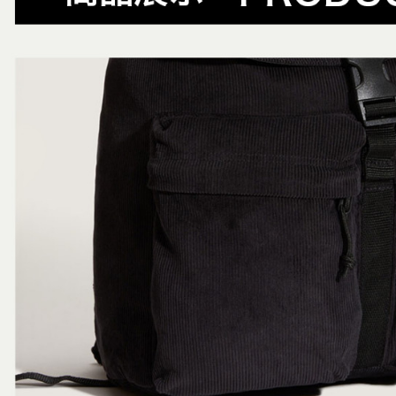
付款後萊
用，由本
付客戶支
免運費
3.完整用
【注意事
7-11取貨
１．透過由
交易，需
免運費
求債權轉
２．關於
付款後7-1
https://aft
免運費
３．未成
「AFTE
宅配
任。
４．使用「
免運費
即時審查
結果請求
５．嚴禁
形，恩沛
動。