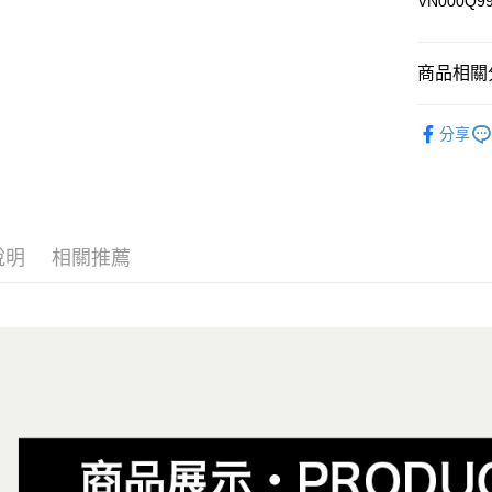
VN000Q9
Google Pa
大哥付你
相關說明
商品相關分
【大哥付
AFTEE先
1.本服務
全商品專
2.付款方
相關說明
分享
流程，驗
男性
男
【關於「A
ATM付款
完成交易
AFTEE
女性
女
3.實際核
便利好安
4.訂單成
１．簡單
男生服飾
消。如遇
２．便利
運送方式
無法說明
３．安心
說明
相關推薦
女生服飾
【繳款方
全家取貨
1.分期款
【「AFT
女生服飾
醒簡訊。
免運費
１．於結帳
2.透過簡
✨週週上新品
付」結帳
帳／街口支
付款後全
２．訂單
😎精選活
３．收到繳
免運費
【注意事
／ATM／
😎精選活
1.本服務
※ 請注意
萊爾富取
用戶於交
絡購買商品
款買賣價
先享後付
免運費
2.基於同
※ 交易是
資料（包
是否繳費成