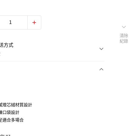
清除
紀錄
送方式
費
次付款
付款
膩燈芯絨材質設計
鍊口袋設計
足適合多場合