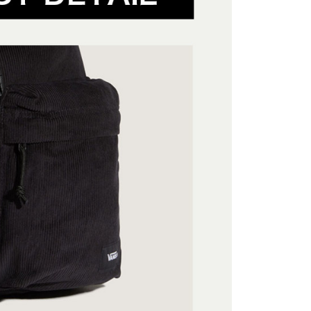
爾富取貨
公司與您本人進行分期帳單所需資料之確認、核對及更正。
援中心」
https://netprotections.freshdesk.com/support/home
戶服務條款，請詳閱以下連結：
https://oppay.tw/userRule
項】
付款
恩沛科技股份有限公司提供之「AFTEE先享後付」服務完成之
依本服務之必要範圍內提供個人資料，並將交易相關給付款項請
讓予恩沛科技股份有限公司。
個人資料處理事宜，請瀏覽以下網址：
1取貨
ee.tw/terms/#terms3
年的使用者請事先徵得法定代理人或監護人之同意方可使用
E先享後付」，若未經同意申辦者引起之損失，本公司不負相關責
AFTEE先享後付」時，將依據個別帳號之用戶狀況，依本公司
核予不同之上限額度；若仍有額度不足之情形，本公司將視審查
用戶進行身份認證。
一人註冊多個帳號或使用他人資訊註冊。若發現惡意使用之情
科技股份有限公司將有權停止該用戶之使用額度並採取法律行