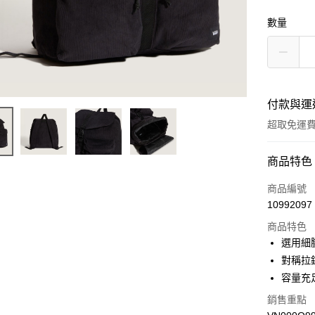
數量
付款與運
超取免運
付款方式
商品特色
信用卡一
商品編號
10992097
超商取貨
商品特色
LINE Pay
選用細
對稱拉
Apple Pay
容量充
悠遊付
銷售重點