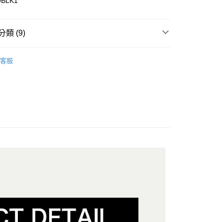
9BLK1
y
分期
類 (9)
你分期使用說明】
享後付
由台灣大哥大提供，台灣大哥大用戶可立即使用無須另外申請。
區
式選擇「大哥付你分期」，訂單成立後會自動跳轉到大哥付的交易
客服
證手機門號後，選擇欲分期的期數、繳款截止日，確認付款後即
性包款
FTEE先享後付」】
。
先享後付是「在收到商品之後才付款」的支付方式。 讓您購物簡單
性包款
准額度、可分期數及費用金額請依後續交易確認頁面所載為準。
心！
立30分鐘內，如未前往確認交易或遇審核未通過，訂單將自動取
：不需註冊會員、不需綁卡、不需儲值。
配件
包款
「轉專審核」未通過狀況，表示未達大哥付你分期系統評分，恕
：只要手機號碼，簡訊認證，即可結帳。
評估內容。
：先確認商品／服務後，再付款。
配件
當季新品服飾配件
式說明】
付款
項不併入電信帳單，「大哥付你分期」於每月結算日後寄送繳費提
EE先享後付」結帳流程】
配件
包款
方式選擇「AFTEE先享後付」後，將跳轉至「AFTEE先享後
訊連結打開帳單後，可選擇「超商條碼／台灣大直營門市／銀行轉
🤘🏻
頁面，進行簡訊認證並確認金額後，即可完成結帳。
付／iPASS MONEY」等通路繳費。
家取貨
成立數日內，您將收到繳費通知簡訊。
動
潮夏漫遊☀️滿額折$300
費通知簡訊後14天內，點擊此簡訊中的連結，可透過四大超商
項】
網路銀行／等多元方式進行付款，方視為交易完成。
動
百搭配件 ‧ 格局無限
包款
係由「台灣大哥大股份有限公司」（以下簡稱本公司）所提供，讓
：結帳手續完成當下不需立刻繳費，但若您需要取消訂單，請聯
貨付款
易時，得透過本服務購買商品或服務，並由商店將買賣／分期付
的店家。未經商家同意取消之訂單仍視為有效，需透過AFTEE
金債權讓與本公司後，依約使用本公司帳單繳交帳款。
繳納相關費用。
意付款使用「大哥付你分期」之契約關係目的，商店將以您的個人
否成功請以「AFTEE先享後付 」之結帳頁面顯示為準，若有關於
含姓名、電話或地址）提供予台灣大哥大進項蒐集、處理及利
功／繳費後需取消欲退款等相關疑問，請聯繫「AFTEE先享後