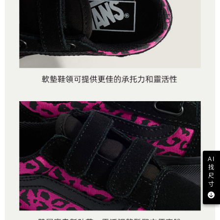
AI
找
尺
寸