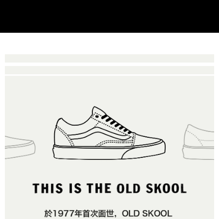
買賣價金債權讓與本公司後，依約使用本公司帳單繳交帳款。
後付繳納相關費用。
2.基於同意付款使用「大哥付你分期」之契約關係目的，商店將以您的個人
付款後萊爾富取貨
※ 交易是否成功請以「AFTEE先享後付 」之結帳頁面顯示為準，若有關於
資料（包含姓名、電話或地址）提供予台灣大哥大進項蒐集、處理及利用，
是否繳費成功／繳費後需取消欲退款等相關疑問，請聯繫「AFTEE先享後付
免運費
由本公司與您本人進行分期帳單所需資料之確認、核對及更正。
客戶支援中心」
https://netprotections.freshdesk.com/support/home
3.完整用戶服務條款，請詳閱以下連結：
https://oppay.tw/userRule
7-11取貨付款
【注意事項】
１．透過由恩沛科技股份有限公司提供之「AFTEE先享後付」服務完成之交
免運費
易，需依本服務之必要範圍內提供個人資料，並將交易相關給付款項請求債
權轉讓予恩沛科技股份有限公司。
付款後7-11取貨
２．關於個人資料處理事宜，請瀏覽以下網址：
免運費
https://aftee.tw/terms/#terms3
３．未成年的使用者請事先徵得法定代理人或監護人之同意方可使用
宅配
「AFTEE先享後付」，若未經同意申辦者引起之損失，本公司不負相關責
任。
免運費
４．使用「AFTEE先享後付」時，將依據個別帳號之用戶狀況，依本公司即
時審查核予不同之上限額度；若仍有額度不足之情形，本公司將視審查結果
請求用戶進行身份認證。
５．嚴禁一人註冊多個帳號或使用他人資訊註冊。若發現惡意使用之情形，
恩沛科技股份有限公司將有權停止該用戶之使用額度並採取法律行動。