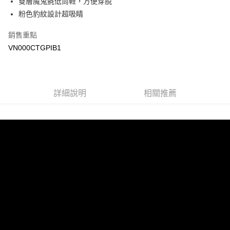
雙層魔鬼氈低筒鞋，方便穿脫
悠遊付
粉色豹紋設計超吸睛
Google Pay
銷售重點
大哥付你分期
VN000CTGPIB1
相關說明
【大哥付你分期使用說明】
AFTEE先享後付
1.本服務由台灣大哥大提供，台灣大哥大用戶可立即使用無須另外申請。
2.付款方式選擇「大哥付你分期」，訂單成立後會自動跳轉到大哥付的交易
相關說明
詳細說明
相關推薦
流程，驗證手機門號後，選擇欲分期的期數、繳款截止日，確認付款後即完
【關於「AFTEE先享後付」】
成交易。
ATM付款
AFTEE先享後付是「在收到商品之後才付款」的支付方式。 讓您購物簡單
3.實際核准額度、可分期數及費用金額請依後續交易確認頁面所載為準。
便利好安心！
4.訂單成立30分鐘內，如未前往確認交易或遇審核未通過，訂單將自動取
１．簡單：不需註冊會員、不需綁卡、不需儲值。
運送方式
消。如遇「轉專審核」未通過狀況，表示未達大哥付你分期系統評分，恕無
２．便利：只要手機號碼，簡訊認證，即可結帳。
法說明評估內容。
３．安心：先確認商品／服務後，再付款。
全家取貨付款
【繳款方式說明】
1.分期款項不併入電信帳單，「大哥付你分期」於每月結算日後寄送繳費提
免運費
【「AFTEE先享後付」結帳流程】
醒簡訊。
１．於結帳方式選擇「AFTEE先享後付」後，將跳轉至「AFTEE先享後付」
2.透過簡訊連結打開帳單後，可選擇「超商條碼／台灣大直營門市／銀行轉
付款後全家取貨
結帳頁面，進行簡訊認證並確認金額後，即可完成結帳。
帳／街口支付／iPASS MONEY」等通路繳費。
２．訂單成立數日內，您將收到繳費通知簡訊。
免運費
３．收到繳費通知簡訊後14天內，點擊此簡訊中的連結，可透過四大超商／
【注意事項】
ATM／網路銀行／等多元方式進行付款，方視為交易完成。
萊爾富取貨付款
1.本服務係由「台灣大哥大股份有限公司」（以下簡稱本公司）所提供，讓
※ 請注意：結帳手續完成當下不需立刻繳費，但若您需要取消訂單，請聯絡
用戶於交易時，得透過本服務購買商品或服務，並由商店將買賣／分期付款
免運費
購買商品的店家。未經商家同意取消之訂單仍視為有效，需透過AFTEE先享