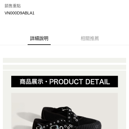
銷售重點
大哥付你分期
VN000D9ABLA1
相關說明
【大哥付你分期使用說明】
AFTEE先享後付
1.本服務由台灣大哥大提供，台灣大哥大用戶可立即使用無須另外申請。
2.付款方式選擇「大哥付你分期」，訂單成立後會自動跳轉到大哥付的交易
相關說明
詳細說明
相關推薦
流程，驗證手機門號後，選擇欲分期的期數、繳款截止日，確認付款後即完
【關於「AFTEE先享後付」】
成交易。
ATM付款
AFTEE先享後付是「在收到商品之後才付款」的支付方式。 讓您購物簡單
3.實際核准額度、可分期數及費用金額請依後續交易確認頁面所載為準。
便利好安心！
4.訂單成立30分鐘內，如未前往確認交易或遇審核未通過，訂單將自動取
１．簡單：不需註冊會員、不需綁卡、不需儲值。
運送方式
消。如遇「轉專審核」未通過狀況，表示未達大哥付你分期系統評分，恕無
２．便利：只要手機號碼，簡訊認證，即可結帳。
法說明評估內容。
３．安心：先確認商品／服務後，再付款。
全家取貨付款
【繳款方式說明】
1.分期款項不併入電信帳單，「大哥付你分期」於每月結算日後寄送繳費提
免運費
【「AFTEE先享後付」結帳流程】
醒簡訊。
１．於結帳方式選擇「AFTEE先享後付」後，將跳轉至「AFTEE先享後付」
2.透過簡訊連結打開帳單後，可選擇「超商條碼／台灣大直營門市／銀行轉
付款後全家取貨
結帳頁面，進行簡訊認證並確認金額後，即可完成結帳。
帳／街口支付／iPASS MONEY」等通路繳費。
２．訂單成立數日內，您將收到繳費通知簡訊。
免運費
３．收到繳費通知簡訊後14天內，點擊此簡訊中的連結，可透過四大超商／
【注意事項】
ATM／網路銀行／等多元方式進行付款，方視為交易完成。
萊爾富取貨付款
1.本服務係由「台灣大哥大股份有限公司」（以下簡稱本公司）所提供，讓
※ 請注意：結帳手續完成當下不需立刻繳費，但若您需要取消訂單，請聯絡
用戶於交易時，得透過本服務購買商品或服務，並由商店將買賣／分期付款
免運費
購買商品的店家。未經商家同意取消之訂單仍視為有效，需透過AFTEE先享
買賣價金債權讓與本公司後，依約使用本公司帳單繳交帳款。
後付繳納相關費用。
2.基於同意付款使用「大哥付你分期」之契約關係目的，商店將以您的個人
付款後萊爾富取貨
※ 交易是否成功請以「AFTEE先享後付 」之結帳頁面顯示為準，若有關於
資料（包含姓名、電話或地址）提供予台灣大哥大進項蒐集、處理及利用，