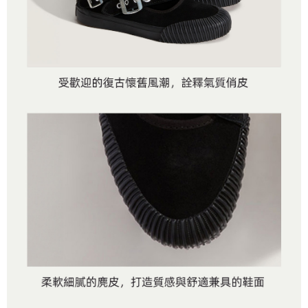
是否繳費成功／繳費後需取消欲退款等相關疑問，請聯繫「AFTEE先享後付
免運費
由本公司與您本人進行分期帳單所需資料之確認、核對及更正。
客戶支援中心」
https://netprotections.freshdesk.com/support/home
3.完整用戶服務條款，請詳閱以下連結：
https://oppay.tw/userRule
7-11取貨付款
【注意事項】
１．透過由恩沛科技股份有限公司提供之「AFTEE先享後付」服務完成之交
免運費
易，需依本服務之必要範圍內提供個人資料，並將交易相關給付款項請求債
權轉讓予恩沛科技股份有限公司。
付款後7-11取貨
２．關於個人資料處理事宜，請瀏覽以下網址：
免運費
https://aftee.tw/terms/#terms3
３．未成年的使用者請事先徵得法定代理人或監護人之同意方可使用
宅配
「AFTEE先享後付」，若未經同意申辦者引起之損失，本公司不負相關責
任。
免運費
４．使用「AFTEE先享後付」時，將依據個別帳號之用戶狀況，依本公司即
時審查核予不同之上限額度；若仍有額度不足之情形，本公司將視審查結果
請求用戶進行身份認證。
５．嚴禁一人註冊多個帳號或使用他人資訊註冊。若發現惡意使用之情形，
恩沛科技股份有限公司將有權停止該用戶之使用額度並採取法律行動。