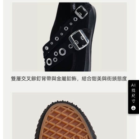
AI
找
尺
寸