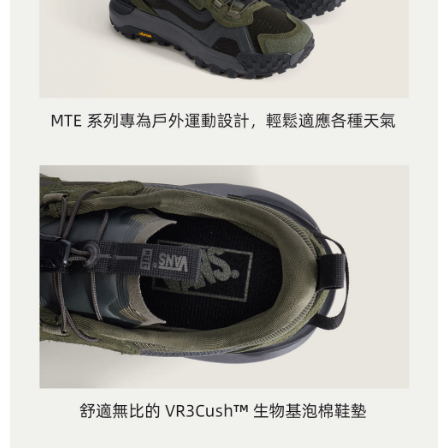
是否繳費成功／繳費後需取消欲退款等相關疑問，請聯繫「AFTEE先享後付
每筆NT$80，滿NT$1,500(含以上)免運費
由本公司與您本人進行分期帳單所需資料之確認、核對及更正。
客戶支援中心」
https://netprotections.freshdesk.com/support/home
3.完整用戶服務條款，請詳閱以下連結：
https://oppay.tw/userRule
7-11取貨付款
【注意事項】
１．透過由恩沛科技股份有限公司提供之「AFTEE先享後付」服務完成之交
每筆NT$80，滿NT$1,500(含以上)免運費
易，需依本服務之必要範圍內提供個人資料，並將交易相關給付款項請求債
權轉讓予恩沛科技股份有限公司。
付款後7-11取貨
２．關於個人資料處理事宜，請瀏覽以下網址：
每筆NT$80，滿NT$1,500(含以上)免運費
https://aftee.tw/terms/#terms3
３．未成年的使用者請事先徵得法定代理人或監護人之同意方可使用
宅配
「AFTEE先享後付」，若未經同意申辦者引起之損失，本公司不負相關責
任。
每筆NT$80，滿NT$1,500(含以上)免運費
４．使用「AFTEE先享後付」時，將依據個別帳號之用戶狀況，依本公司即
時審查核予不同之上限額度；若仍有額度不足之情形，本公司將視審查結果
請求用戶進行身份認證。
５．嚴禁一人註冊多個帳號或使用他人資訊註冊。若發現惡意使用之情形，
恩沛科技股份有限公司將有權停止該用戶之使用額度並採取法律行動。