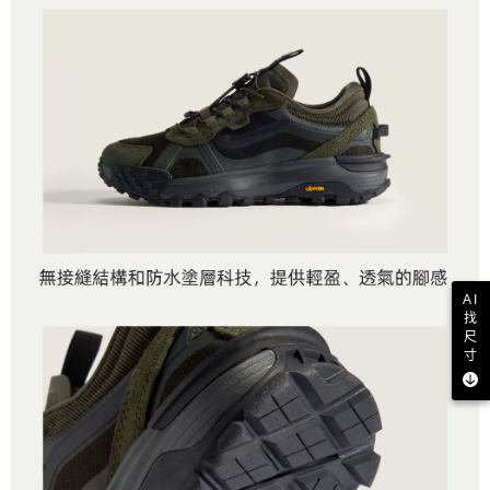
AI
找
尺
寸