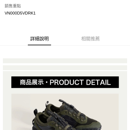
銷售重點
大哥付你分期
VN000D5VDRK1
相關說明
【大哥付你分期使用說明】
AFTEE先享後付
1.本服務由台灣大哥大提供，台灣大哥大用戶可立即使用無須另外申請。
2.付款方式選擇「大哥付你分期」，訂單成立後會自動跳轉到大哥付的交易
相關說明
詳細說明
相關推薦
流程，驗證手機門號後，選擇欲分期的期數、繳款截止日，確認付款後即完
【關於「AFTEE先享後付」】
成交易。
ATM付款
AFTEE先享後付是「在收到商品之後才付款」的支付方式。 讓您購物簡單
3.實際核准額度、可分期數及費用金額請依後續交易確認頁面所載為準。
便利好安心！
4.訂單成立30分鐘內，如未前往確認交易或遇審核未通過，訂單將自動取
１．簡單：不需註冊會員、不需綁卡、不需儲值。
運送方式
消。如遇「轉專審核」未通過狀況，表示未達大哥付你分期系統評分，恕無
２．便利：只要手機號碼，簡訊認證，即可結帳。
法說明評估內容。
３．安心：先確認商品／服務後，再付款。
全家取貨付款
【繳款方式說明】
1.分期款項不併入電信帳單，「大哥付你分期」於每月結算日後寄送繳費提
每筆NT$80，滿NT$1,500(含以上)免運費
【「AFTEE先享後付」結帳流程】
醒簡訊。
１．於結帳方式選擇「AFTEE先享後付」後，將跳轉至「AFTEE先享後付」
2.透過簡訊連結打開帳單後，可選擇「超商條碼／台灣大直營門市／銀行轉
付款後全家取貨
結帳頁面，進行簡訊認證並確認金額後，即可完成結帳。
帳／街口支付／iPASS MONEY」等通路繳費。
２．訂單成立數日內，您將收到繳費通知簡訊。
每筆NT$80，滿NT$1,500(含以上)免運費
３．收到繳費通知簡訊後14天內，點擊此簡訊中的連結，可透過四大超商／
【注意事項】
ATM／網路銀行／等多元方式進行付款，方視為交易完成。
萊爾富取貨付款
1.本服務係由「台灣大哥大股份有限公司」（以下簡稱本公司）所提供，讓
※ 請注意：結帳手續完成當下不需立刻繳費，但若您需要取消訂單，請聯絡
用戶於交易時，得透過本服務購買商品或服務，並由商店將買賣／分期付款
每筆NT$80，滿NT$1,500(含以上)免運費
購買商品的店家。未經商家同意取消之訂單仍視為有效，需透過AFTEE先享
買賣價金債權讓與本公司後，依約使用本公司帳單繳交帳款。
後付繳納相關費用。
2.基於同意付款使用「大哥付你分期」之契約關係目的，商店將以您的個人
付款後萊爾富取貨
※ 交易是否成功請以「AFTEE先享後付 」之結帳頁面顯示為準，若有關於
資料（包含姓名、電話或地址）提供予台灣大哥大進項蒐集、處理及利用，