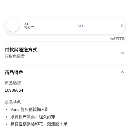
AI
找尺寸
付款與運送方式
超取免運費
付款方式
商品特色
信用卡一次付款
商品編號
超商取貨付款
10936664
LINE Pay
商品特色
Apple Pay
Vans 經典低筒懶人鞋
厚實帆布鞋面，經久耐穿
悠遊付
標誌性棋盤格印花，潮流感十足
Google Pay