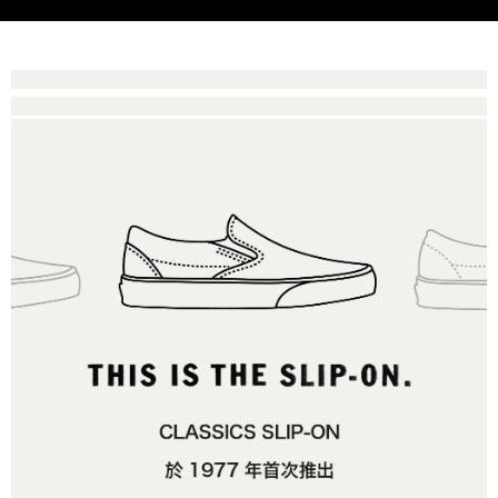
是否繳費成功／繳費後需取消欲退款等相關疑問，請聯繫「AFTEE先享後付
免運費
由本公司與您本人進行分期帳單所需資料之確認、核對及更正。
客戶支援中心」
https://netprotections.freshdesk.com/support/home
3.完整用戶服務條款，請詳閱以下連結：
https://oppay.tw/userRule
7-11取貨付款
【注意事項】
１．透過由恩沛科技股份有限公司提供之「AFTEE先享後付」服務完成之交
免運費
易，需依本服務之必要範圍內提供個人資料，並將交易相關給付款項請求債
權轉讓予恩沛科技股份有限公司。
付款後7-11取貨
２．關於個人資料處理事宜，請瀏覽以下網址：
免運費
https://aftee.tw/terms/#terms3
３．未成年的使用者請事先徵得法定代理人或監護人之同意方可使用
宅配
「AFTEE先享後付」，若未經同意申辦者引起之損失，本公司不負相關責
任。
免運費
４．使用「AFTEE先享後付」時，將依據個別帳號之用戶狀況，依本公司即
時審查核予不同之上限額度；若仍有額度不足之情形，本公司將視審查結果
請求用戶進行身份認證。
５．嚴禁一人註冊多個帳號或使用他人資訊註冊。若發現惡意使用之情形，
恩沛科技股份有限公司將有權停止該用戶之使用額度並採取法律行動。