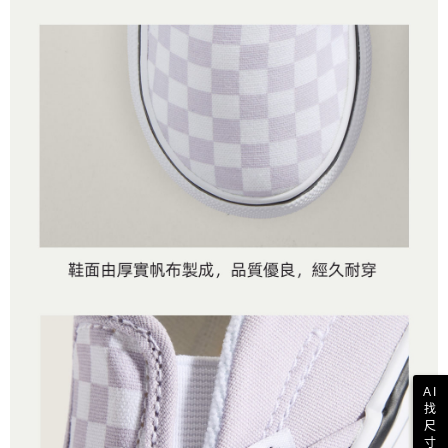
AI
找
尺
寸