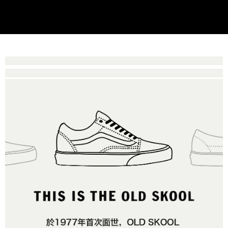
買賣價金債權讓與本公司後，依約使用本公司帳單繳交帳款。
後付繳納相關費用。
2.基於同意付款使用「大哥付你分期」之契約關係目的，商店將以您的個人
付款後萊爾富取貨
※ 交易是否成功請以「AFTEE先享後付 」之結帳頁面顯示為準，若有關於
資料（包含姓名、電話或地址）提供予台灣大哥大進項蒐集、處理及利用，
是否繳費成功／繳費後需取消欲退款等相關疑問，請聯繫「AFTEE先享後付
每筆NT$80，滿NT$1,500(含以上)免運費
由本公司與您本人進行分期帳單所需資料之確認、核對及更正。
客戶支援中心」
https://netprotections.freshdesk.com/support/home
3.完整用戶服務條款，請詳閱以下連結：
https://oppay.tw/userRule
7-11取貨付款
【注意事項】
１．透過由恩沛科技股份有限公司提供之「AFTEE先享後付」服務完成之交
每筆NT$80，滿NT$1,500(含以上)免運費
易，需依本服務之必要範圍內提供個人資料，並將交易相關給付款項請求債
權轉讓予恩沛科技股份有限公司。
付款後7-11取貨
２．關於個人資料處理事宜，請瀏覽以下網址：
每筆NT$80，滿NT$1,500(含以上)免運費
https://aftee.tw/terms/#terms3
３．未成年的使用者請事先徵得法定代理人或監護人之同意方可使用
宅配
「AFTEE先享後付」，若未經同意申辦者引起之損失，本公司不負相關責
任。
每筆NT$80，滿NT$1,500(含以上)免運費
４．使用「AFTEE先享後付」時，將依據個別帳號之用戶狀況，依本公司即
時審查核予不同之上限額度；若仍有額度不足之情形，本公司將視審查結果
請求用戶進行身份認證。
５．嚴禁一人註冊多個帳號或使用他人資訊註冊。若發現惡意使用之情形，
恩沛科技股份有限公司將有權停止該用戶之使用額度並採取法律行動。