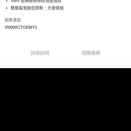
Vans 經典鞋側條紋搭配格紋
悠遊付
雙層魔鬼氈低筒鞋，方便穿脫
Google Pay
銷售重點
大哥付你分期
VN000CTGEMY1
相關說明
【大哥付你分期使用說明】
AFTEE先享後付
1.本服務由台灣大哥大提供，台灣大哥大用戶可立即使用無須另外申請。
2.付款方式選擇「大哥付你分期」，訂單成立後會自動跳轉到大哥付的交易
相關說明
詳細說明
相關推薦
流程，驗證手機門號後，選擇欲分期的期數、繳款截止日，確認付款後即完
【關於「AFTEE先享後付」】
成交易。
ATM付款
AFTEE先享後付是「在收到商品之後才付款」的支付方式。 讓您購物簡單
3.實際核准額度、可分期數及費用金額請依後續交易確認頁面所載為準。
便利好安心！
4.訂單成立30分鐘內，如未前往確認交易或遇審核未通過，訂單將自動取
１．簡單：不需註冊會員、不需綁卡、不需儲值。
運送方式
消。如遇「轉專審核」未通過狀況，表示未達大哥付你分期系統評分，恕無
２．便利：只要手機號碼，簡訊認證，即可結帳。
法說明評估內容。
３．安心：先確認商品／服務後，再付款。
全家取貨付款
【繳款方式說明】
1.分期款項不併入電信帳單，「大哥付你分期」於每月結算日後寄送繳費提
每筆NT$80，滿NT$1,500(含以上)免運費
【「AFTEE先享後付」結帳流程】
醒簡訊。
１．於結帳方式選擇「AFTEE先享後付」後，將跳轉至「AFTEE先享後付」
2.透過簡訊連結打開帳單後，可選擇「超商條碼／台灣大直營門市／銀行轉
付款後全家取貨
結帳頁面，進行簡訊認證並確認金額後，即可完成結帳。
帳／街口支付／iPASS MONEY」等通路繳費。
２．訂單成立數日內，您將收到繳費通知簡訊。
每筆NT$80，滿NT$1,500(含以上)免運費
３．收到繳費通知簡訊後14天內，點擊此簡訊中的連結，可透過四大超商／
【注意事項】
ATM／網路銀行／等多元方式進行付款，方視為交易完成。
萊爾富取貨付款
1.本服務係由「台灣大哥大股份有限公司」（以下簡稱本公司）所提供，讓
※ 請注意：結帳手續完成當下不需立刻繳費，但若您需要取消訂單，請聯絡
用戶於交易時，得透過本服務購買商品或服務，並由商店將買賣／分期付款
每筆NT$80，滿NT$1,500(含以上)免運費
購買商品的店家。未經商家同意取消之訂單仍視為有效，需透過AFTEE先享