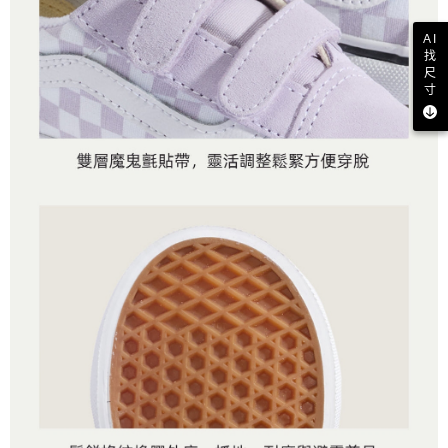
AI
找
尺
寸