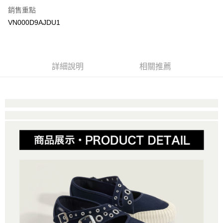
銷售重點
大哥付你分期
VN000D9AJDU1
相關說明
【大哥付你分期使用說明】
AFTEE先享後付
1.本服務由台灣大哥大提供，台灣大哥大用戶可立即使用無須另外申請。
2.付款方式選擇「大哥付你分期」，訂單成立後會自動跳轉到大哥付的交易
相關說明
詳細說明
相關推薦
流程，驗證手機門號後，選擇欲分期的期數、繳款截止日，確認付款後即完
【關於「AFTEE先享後付」】
成交易。
ATM付款
AFTEE先享後付是「在收到商品之後才付款」的支付方式。 讓您購物簡單
3.實際核准額度、可分期數及費用金額請依後續交易確認頁面所載為準。
便利好安心！
4.訂單成立30分鐘內，如未前往確認交易或遇審核未通過，訂單將自動取
１．簡單：不需註冊會員、不需綁卡、不需儲值。
運送方式
消。如遇「轉專審核」未通過狀況，表示未達大哥付你分期系統評分，恕無
２．便利：只要手機號碼，簡訊認證，即可結帳。
法說明評估內容。
３．安心：先確認商品／服務後，再付款。
全家取貨付款
【繳款方式說明】
1.分期款項不併入電信帳單，「大哥付你分期」於每月結算日後寄送繳費提
免運費
【「AFTEE先享後付」結帳流程】
醒簡訊。
１．於結帳方式選擇「AFTEE先享後付」後，將跳轉至「AFTEE先享後付」
2.透過簡訊連結打開帳單後，可選擇「超商條碼／台灣大直營門市／銀行轉
付款後全家取貨
結帳頁面，進行簡訊認證並確認金額後，即可完成結帳。
帳／街口支付／iPASS MONEY」等通路繳費。
２．訂單成立數日內，您將收到繳費通知簡訊。
免運費
３．收到繳費通知簡訊後14天內，點擊此簡訊中的連結，可透過四大超商／
【注意事項】
ATM／網路銀行／等多元方式進行付款，方視為交易完成。
萊爾富取貨付款
1.本服務係由「台灣大哥大股份有限公司」（以下簡稱本公司）所提供，讓
※ 請注意：結帳手續完成當下不需立刻繳費，但若您需要取消訂單，請聯絡
用戶於交易時，得透過本服務購買商品或服務，並由商店將買賣／分期付款
免運費
購買商品的店家。未經商家同意取消之訂單仍視為有效，需透過AFTEE先享
買賣價金債權讓與本公司後，依約使用本公司帳單繳交帳款。
後付繳納相關費用。
2.基於同意付款使用「大哥付你分期」之契約關係目的，商店將以您的個人
付款後萊爾富取貨
※ 交易是否成功請以「AFTEE先享後付 」之結帳頁面顯示為準，若有關於
資料（包含姓名、電話或地址）提供予台灣大哥大進項蒐集、處理及利用，