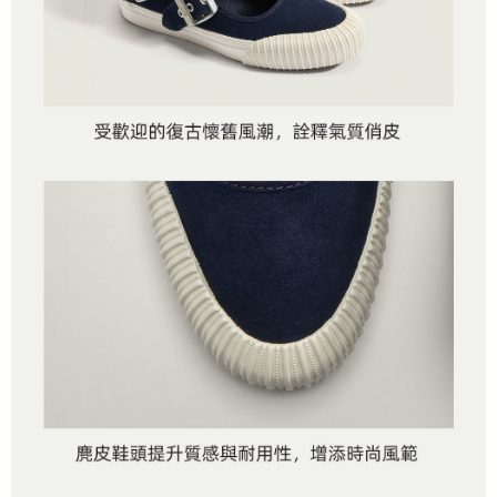
是否繳費成功／繳費後需取消欲退款等相關疑問，請聯繫「AFTEE先享後付
免運費
由本公司與您本人進行分期帳單所需資料之確認、核對及更正。
客戶支援中心」
https://netprotections.freshdesk.com/support/home
3.完整用戶服務條款，請詳閱以下連結：
https://oppay.tw/userRule
7-11取貨付款
【注意事項】
１．透過由恩沛科技股份有限公司提供之「AFTEE先享後付」服務完成之交
免運費
易，需依本服務之必要範圍內提供個人資料，並將交易相關給付款項請求債
權轉讓予恩沛科技股份有限公司。
付款後7-11取貨
２．關於個人資料處理事宜，請瀏覽以下網址：
免運費
https://aftee.tw/terms/#terms3
３．未成年的使用者請事先徵得法定代理人或監護人之同意方可使用
宅配
「AFTEE先享後付」，若未經同意申辦者引起之損失，本公司不負相關責
任。
免運費
４．使用「AFTEE先享後付」時，將依據個別帳號之用戶狀況，依本公司即
時審查核予不同之上限額度；若仍有額度不足之情形，本公司將視審查結果
請求用戶進行身份認證。
５．嚴禁一人註冊多個帳號或使用他人資訊註冊。若發現惡意使用之情形，
恩沛科技股份有限公司將有權停止該用戶之使用額度並採取法律行動。