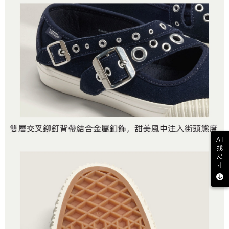
AI
找
尺
寸