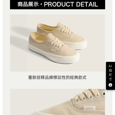
AI
找
尺
寸