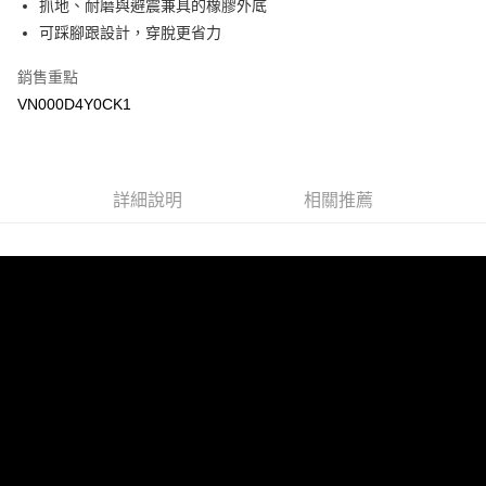
抓地、耐磨與避震兼具的橡膠外底
Google Pay
可踩腳跟設計，穿脫更省力
大哥付你分期
銷售重點
相關說明
VN000D4Y0CK1
【大哥付你分期使用說明】
AFTEE先享後付
1.本服務由台灣大哥大提供，台灣大哥大用戶可立即使用無須另外申請。
2.付款方式選擇「大哥付你分期」，訂單成立後會自動跳轉到大哥付的交易
相關說明
流程，驗證手機門號後，選擇欲分期的期數、繳款截止日，確認付款後即完
【關於「AFTEE先享後付」】
成交易。
詳細說明
相關推薦
ATM付款
AFTEE先享後付是「在收到商品之後才付款」的支付方式。 讓您購物簡單
3.實際核准額度、可分期數及費用金額請依後續交易確認頁面所載為準。
便利好安心！
4.訂單成立30分鐘內，如未前往確認交易或遇審核未通過，訂單將自動取
１．簡單：不需註冊會員、不需綁卡、不需儲值。
運送方式
消。如遇「轉專審核」未通過狀況，表示未達大哥付你分期系統評分，恕無
２．便利：只要手機號碼，簡訊認證，即可結帳。
法說明評估內容。
３．安心：先確認商品／服務後，再付款。
全家取貨付款
【繳款方式說明】
1.分期款項不併入電信帳單，「大哥付你分期」於每月結算日後寄送繳費提
每筆NT$80，滿NT$1,500(含以上)免運費
【「AFTEE先享後付」結帳流程】
醒簡訊。
１．於結帳方式選擇「AFTEE先享後付」後，將跳轉至「AFTEE先享後付」
2.透過簡訊連結打開帳單後，可選擇「超商條碼／台灣大直營門市／銀行轉
付款後全家取貨
結帳頁面，進行簡訊認證並確認金額後，即可完成結帳。
帳／街口支付／iPASS MONEY」等通路繳費。
２．訂單成立數日內，您將收到繳費通知簡訊。
每筆NT$80，滿NT$1,500(含以上)免運費
３．收到繳費通知簡訊後14天內，點擊此簡訊中的連結，可透過四大超商／
【注意事項】
ATM／網路銀行／等多元方式進行付款，方視為交易完成。
萊爾富取貨付款
1.本服務係由「台灣大哥大股份有限公司」（以下簡稱本公司）所提供，讓
※ 請注意：結帳手續完成當下不需立刻繳費，但若您需要取消訂單，請聯絡
用戶於交易時，得透過本服務購買商品或服務，並由商店將買賣／分期付款
每筆NT$80，滿NT$1,500(含以上)免運費
購買商品的店家。未經商家同意取消之訂單仍視為有效，需透過AFTEE先享
買賣價金債權讓與本公司後，依約使用本公司帳單繳交帳款。
後付繳納相關費用。