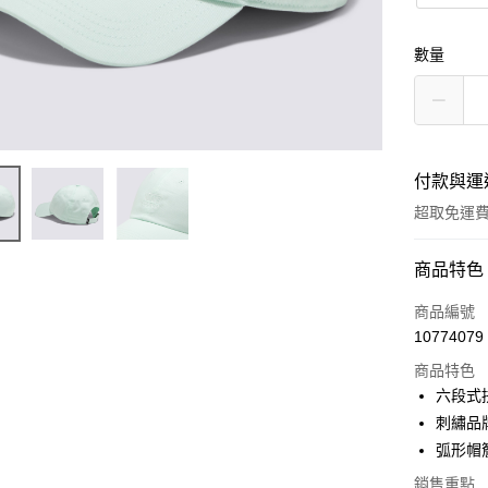
數量
付款與運
超取免運
付款方式
商品特色
信用卡一
商品編號
10774079
超商取貨
商品特色
LINE Pay
六段式
刺繡品
Apple Pay
弧形帽
悠遊付
銷售重點