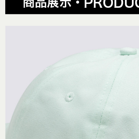
資料（包
是否繳費成
付款後萊
用，由本
付客戶支
免運費
3.完整用
【注意事
7-11取貨
１．透過由
交易，需
免運費
求債權轉
２．關於
付款後7-1
https://aft
免運費
３．未成
「AFTE
宅配
任。
４．使用「
免運費
即時審查
結果請求
５．嚴禁
形，恩沛
動。