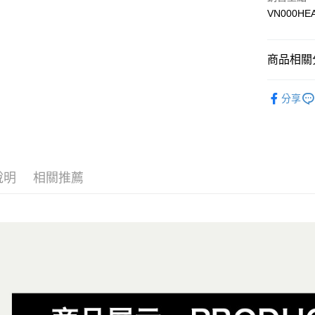
VN000HE
Google Pa
大哥付你
相關說明
商品相關分
【大哥付
AFTEE先
1.本服務
全商品專
2.付款方
相關說明
分享
流程，驗
男性
男
【關於「A
ATM付款
完成交易
AFTEE
女性
女
3.實際核
便利好安
4.訂單成
１．簡單
男生服飾
消。如遇
２．便利
運送方式
無法說明
３．安心
說明
相關推薦
女生服飾
【繳款方
全家取貨
1.分期款
【「AFT
女生服飾
醒簡訊。
免運費
１．於結帳
2.透過簡
😎精選活
付」結帳
帳／街口支
付款後全
２．訂單
😎精選活
３．收到繳
免運費
【注意事
／ATM／
1.本服務
※ 請注意
萊爾富取
用戶於交
絡購買商品
款買賣價
先享後付
免運費
2.基於同
※ 交易是