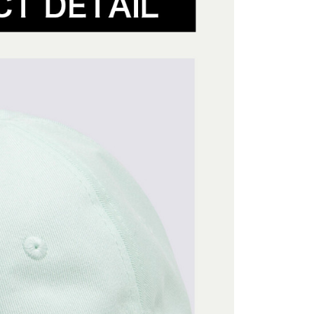
含姓名、電話或地址）提供予台灣大哥大進項蒐集、處理及利
功／繳費後需取消欲退款等相關疑問，請聯繫「AFTEE先享後
爾富取貨
公司與您本人進行分期帳單所需資料之確認、核對及更正。
援中心」
https://netprotections.freshdesk.com/support/home
戶服務條款，請詳閱以下連結：
https://oppay.tw/userRule
項】
付款
恩沛科技股份有限公司提供之「AFTEE先享後付」服務完成之
依本服務之必要範圍內提供個人資料，並將交易相關給付款項請
讓予恩沛科技股份有限公司。
個人資料處理事宜，請瀏覽以下網址：
1取貨
ee.tw/terms/#terms3
年的使用者請事先徵得法定代理人或監護人之同意方可使用
E先享後付」，若未經同意申辦者引起之損失，本公司不負相關責
AFTEE先享後付」時，將依據個別帳號之用戶狀況，依本公司
核予不同之上限額度；若仍有額度不足之情形，本公司將視審查
用戶進行身份認證。
一人註冊多個帳號或使用他人資訊註冊。若發現惡意使用之情
科技股份有限公司將有權停止該用戶之使用額度並採取法律行