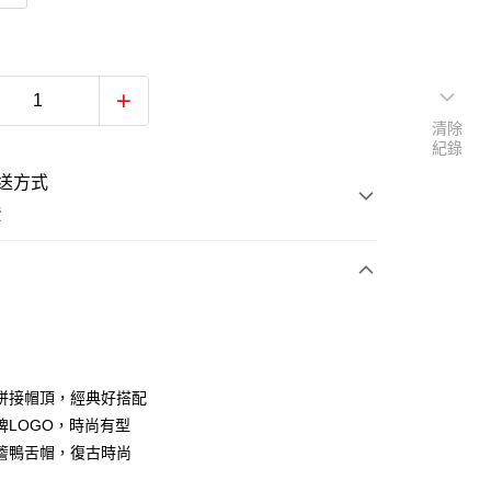
清除
紀錄
送方式
費
次付款
付款
拼接帽頂，經典好搭配
牌LOGO，時尚有型
簷鴨舌帽，復古時尚