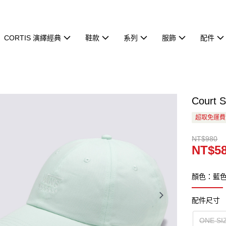
CORTIS 演繹經典
鞋款
系列
服飾
配件
Court 
超取免運費
NT$980
NT$5
顏色：藍
配件尺寸
ONE SI