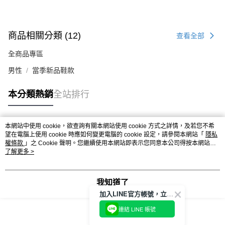
商品相關分類 (12)
查看全部
全商品專區
男性
當季新品鞋款
本分類熱銷
全站排行
本網站中使用 cookie，欲查詢有關本網站使用 cookie 方式之詳情，及若您不希
熱門標籤
望在電腦上使用 cookie 時應如何變更電腦的 cookie 設定，請參閱本網站「
隱私
權條款
」之 Cookie 聲明。您繼續使用本網站即表示您同意本公司得按本網站使
用條款之 Cookie 聲明使用 cookie。
了解更多 >
我知道了
加入LINE官方帳號，立即獲得$100購物金!
連結 LINE 帳號