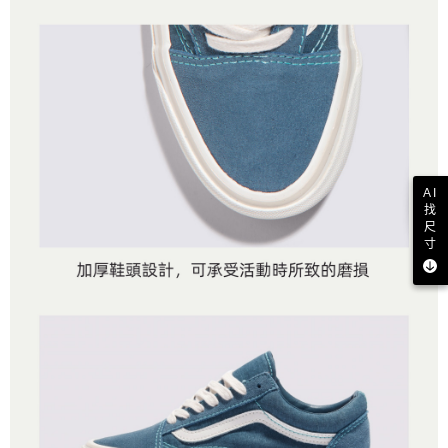
AI
找
尺
寸