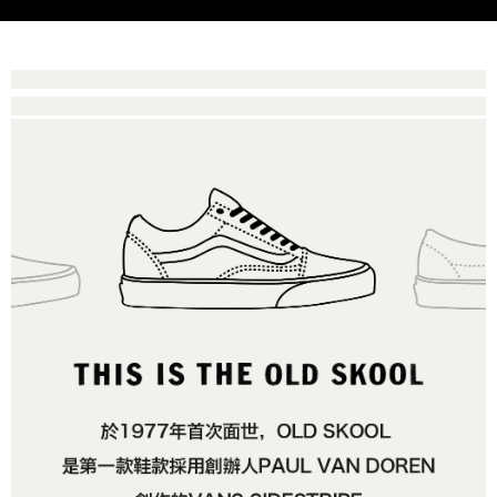
是否繳費成功／繳費後需取消欲退款等相關疑問，請聯繫「AFTEE先享後付
免運費
由本公司與您本人進行分期帳單所需資料之確認、核對及更正。
客戶支援中心」
https://netprotections.freshdesk.com/support/home
3.完整用戶服務條款，請詳閱以下連結：
https://oppay.tw/userRule
7-11取貨付款
【注意事項】
１．透過由恩沛科技股份有限公司提供之「AFTEE先享後付」服務完成之交
免運費
易，需依本服務之必要範圍內提供個人資料，並將交易相關給付款項請求債
權轉讓予恩沛科技股份有限公司。
付款後7-11取貨
２．關於個人資料處理事宜，請瀏覽以下網址：
免運費
https://aftee.tw/terms/#terms3
３．未成年的使用者請事先徵得法定代理人或監護人之同意方可使用
宅配
「AFTEE先享後付」，若未經同意申辦者引起之損失，本公司不負相關責
任。
免運費
４．使用「AFTEE先享後付」時，將依據個別帳號之用戶狀況，依本公司即
時審查核予不同之上限額度；若仍有額度不足之情形，本公司將視審查結果
請求用戶進行身份認證。
５．嚴禁一人註冊多個帳號或使用他人資訊註冊。若發現惡意使用之情形，
恩沛科技股份有限公司將有權停止該用戶之使用額度並採取法律行動。