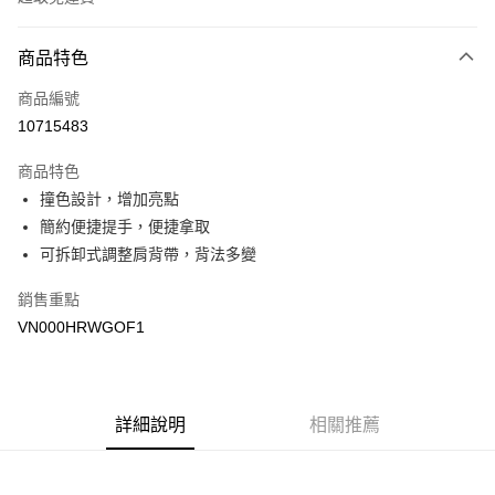
付款方式
商品特色
信用卡一次付款
商品編號
超商取貨付款
10715483
LINE Pay
商品特色
Apple Pay
撞色設計，增加亮點
簡約便捷提手，便捷拿取
悠遊付
可拆卸式調整肩背帶，背法多變
Google Pay
銷售重點
大哥付你分期
VN000HRWGOF1
相關說明
【大哥付你分期使用說明】
AFTEE先享後付
1.本服務由台灣大哥大提供，台灣大哥大用戶可立即使用無須另外申請。
2.付款方式選擇「大哥付你分期」，訂單成立後會自動跳轉到大哥付的交易
相關說明
詳細說明
相關推薦
流程，驗證手機門號後，選擇欲分期的期數、繳款截止日，確認付款後即完
【關於「AFTEE先享後付」】
成交易。
ATM付款
AFTEE先享後付是「在收到商品之後才付款」的支付方式。 讓您購物簡單
3.實際核准額度、可分期數及費用金額請依後續交易確認頁面所載為準。
便利好安心！
4.訂單成立30分鐘內，如未前往確認交易或遇審核未通過，訂單將自動取