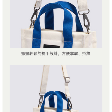
任。
免運費
４．使用「AFTEE先享後付」時，將依據個別帳號之用戶狀況，依本公司即
時審查核予不同之上限額度；若仍有額度不足之情形，本公司將視審查結果
請求用戶進行身份認證。
５．嚴禁一人註冊多個帳號或使用他人資訊註冊。若發現惡意使用之情形，
恩沛科技股份有限公司將有權停止該用戶之使用額度並採取法律行動。