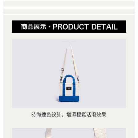
１．簡單：不需註冊會員、不需綁卡、不需儲值。
運送方式
消。如遇「轉專審核」未通過狀況，表示未達大哥付你分期系統評分，恕無
２．便利：只要手機號碼，簡訊認證，即可結帳。
法說明評估內容。
３．安心：先確認商品／服務後，再付款。
全家取貨付款
【繳款方式說明】
1.分期款項不併入電信帳單，「大哥付你分期」於每月結算日後寄送繳費提
免運費
【「AFTEE先享後付」結帳流程】
醒簡訊。
１．於結帳方式選擇「AFTEE先享後付」後，將跳轉至「AFTEE先享後付」
2.透過簡訊連結打開帳單後，可選擇「超商條碼／台灣大直營門市／銀行轉
付款後全家取貨
結帳頁面，進行簡訊認證並確認金額後，即可完成結帳。
帳／街口支付／iPASS MONEY」等通路繳費。
２．訂單成立數日內，您將收到繳費通知簡訊。
免運費
３．收到繳費通知簡訊後14天內，點擊此簡訊中的連結，可透過四大超商／
【注意事項】
ATM／網路銀行／等多元方式進行付款，方視為交易完成。
萊爾富取貨付款
1.本服務係由「台灣大哥大股份有限公司」（以下簡稱本公司）所提供，讓
※ 請注意：結帳手續完成當下不需立刻繳費，但若您需要取消訂單，請聯絡
用戶於交易時，得透過本服務購買商品或服務，並由商店將買賣／分期付款
免運費
購買商品的店家。未經商家同意取消之訂單仍視為有效，需透過AFTEE先享
買賣價金債權讓與本公司後，依約使用本公司帳單繳交帳款。
後付繳納相關費用。
2.基於同意付款使用「大哥付你分期」之契約關係目的，商店將以您的個人
付款後萊爾富取貨
※ 交易是否成功請以「AFTEE先享後付 」之結帳頁面顯示為準，若有關於
資料（包含姓名、電話或地址）提供予台灣大哥大進項蒐集、處理及利用，
是否繳費成功／繳費後需取消欲退款等相關疑問，請聯繫「AFTEE先享後付
免運費
由本公司與您本人進行分期帳單所需資料之確認、核對及更正。
客戶支援中心」
https://netprotections.freshdesk.com/support/home
3.完整用戶服務條款，請詳閱以下連結：
https://oppay.tw/userRule
7-11取貨付款
【注意事項】
１．透過由恩沛科技股份有限公司提供之「AFTEE先享後付」服務完成之交
免運費
易，需依本服務之必要範圍內提供個人資料，並將交易相關給付款項請求債
權轉讓予恩沛科技股份有限公司。
付款後7-11取貨
２．關於個人資料處理事宜，請瀏覽以下網址：
免運費
https://aftee.tw/terms/#terms3
３．未成年的使用者請事先徵得法定代理人或監護人之同意方可使用
宅配
「AFTEE先享後付」，若未經同意申辦者引起之損失，本公司不負相關責